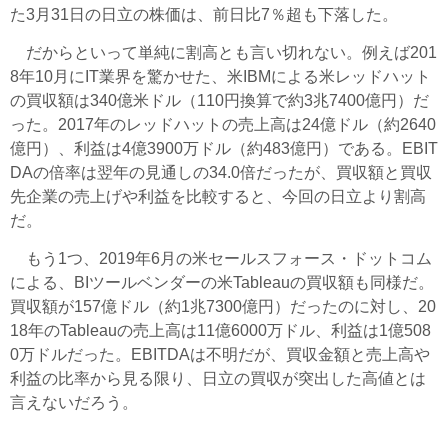
た3月31日の日立の株価は、前日比7％超も下落した。
だからといって単純に割高とも言い切れない。例えば201
8年10月にIT業界を驚かせた、米IBMによる米レッドハット
の買収額は340億米ドル（110円換算で約3兆7400億円）だ
った。2017年のレッドハットの売上高は24億ドル（約2640
億円）、利益は4億3900万ドル（約483億円）である。EBIT
DAの倍率は翌年の見通しの34.0倍だったが、買収額と買収
先企業の売上げや利益を比較すると、今回の日立より割高
だ。
もう1つ、2019年6月の米セールスフォース・ドットコム
による、BIツールベンダーの米Tableauの買収額も同様だ。
買収額が157億ドル（約1兆7300億円）だったのに対し、20
18年のTableauの売上高は11億6000万ドル、利益は1億508
0万ドルだった。EBITDAは不明だが、買収金額と売上高や
利益の比率から見る限り、日立の買収が突出した高値とは
言えないだろう。