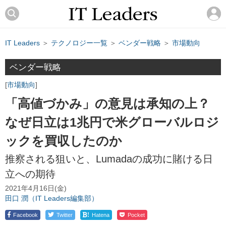
IT Leaders
＞
テクノロジー一覧
＞
ベンダー戦略
＞
市場動向
ベンダー戦略
市場動向
「高値づかみ」の意見は承知の上？
なぜ日立は1兆円で米グローバルロジ
ックを買収したのか
推察される狙いと、Lumadaの成功に賭ける日
立への期待
2021年4月16日(金)
田口 潤（IT Leaders編集部）
!
Facebook
Twitter
Hatena
Pocket