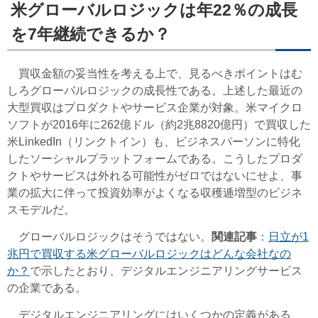
米グローバルロジックは年22％の成長
を7年継続できるか？
買収金額の妥当性を考える上で、見るべきポイントはむ
しろグローバルロジックの成長性である。上述した最近の
大型買収はプロダクトやサービス企業が対象。米マイクロ
ソフトが2016年に262億ドル（約2兆8820億円）で買収した
米LinkedIn（リンクトイン）も、ビジネスパーソンに特化
したソーシャルプラットフォームである。こうしたプロダ
クトやサービスは外れる可能性がゼロではないにせよ、事
業の拡大に伴って投資効率がよくなる収穫逓増型のビジネ
スモデルだ。
グローバルロジックはそうではない。
関連記事
：
日立が1
兆円で買収する米グローバルロジックはどんな会社なの
か？
で示したとおり、デジタルエンジニアリングサービス
の企業である。
デジタルエンジニアリングにはいくつかの定義がある