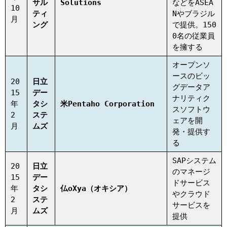
サル
Solutions
などをASEA
10
ティ
Nやブラジル
月
ング
で提供。150
0名の従業員
を擁する
オープンソ
ースのビッ
20
日立
グデータア
15
デー
ナリティク
年
タシ
米Pentaho Corporation
スソフトウ
2
ステ
ェアを開
月
ムズ
発・提供す
る
SAPシステム
20
日立
のマネージ
15
デー
ドサービス
年
タシ
仏oXya（オキシア）
やクラウド
2
ステ
サービスを
月
ムズ
提供