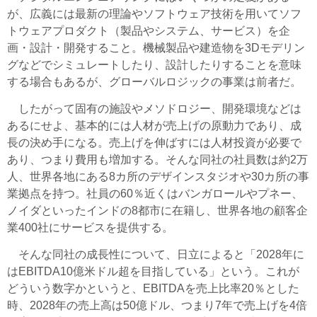
が、広義には最新の理論やソフトウェア技術を用いてソフ
トウェアプロダクト（製品やシステム、サービス）を企
画・設計・開発すること。機械製品や建造物を3Dモデリン
グなどでシミュレートしたり、設計したりすることを意味
する場合もあるが、グローバルロジックの事業は前者だ。
したがって固有の施設やメソドロジー、開発環境などは
あるにせよ、基本的には人材が売上げの原動力であり、成
長の決め手になる。売上げを伸ばすには人材投資が必要で
あり、つまり費用も増加する。そんな同社の社員数は約2万
人、世界各地にある8カ所のデザインスタジオや30カ所の事
業拠点を持つ。社員の60％近くはバンガロールやプネー、
ノイダといったインドの8都市に在籍し、世界各地の顧客企
業400社にサービスを提供する。
そんな同社の成長性について、日立によると「2028年に
はEBITDA10億米ドル超を目指している」という。これが
どういう数字かというと、EBITDAを売上比率20％とした
時、2028年の売上高は50億ドル、つまり7年で売上げを4倍