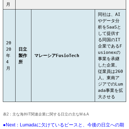
月
同社は、AI
やデータ分
析をSaaSと
して提供す
る同国のIT
20
企業であるF
20
日立
usionexの
年
製作
マレーシアFusioTech
事業を承継
4
所
した企業。
月
従業員は260
人。東南ア
ジアでのLum
ada事業を拡
大させる
表2：主な海外IT関連企業に関する日立の主なM＆A
●Next：Lumadaに欠けているピースと、今後の日立への期