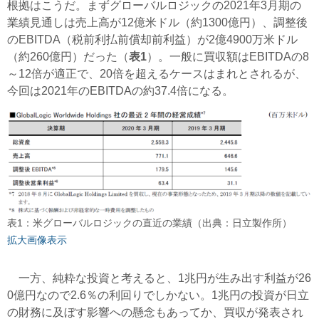
根拠はこうだ。まずグローバルロジックの2021年3月期の
業績見通しは売上高が12億米ドル（約1300億円）、調整後
のEBITDA（税前利払前償却前利益）が2億4900万米ドル
（約260億円）だった（
表1
）。一般に買収額はEBITDAの8
～12倍が適正で、20倍を超えるケースはまれとされるが、
今回は2021年のEBITDAの約37.4倍になる。
表1：米グローバルロジックの直近の業績（出典：日立製作所）
拡大画像表示
一方、純粋な投資と考えると、1兆円が生み出す利益が26
0億円なので2.6％の利回りでしかない。1兆円の投資が日立
の財務に及ぼす影響への懸念もあってか、買収が発表され