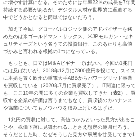
に増やす計算になる。そのためには年率22％の成長を7年間
持続する必要があるが、デジタル人材が世界的に逼迫する
中でどうかとなると簡単ではないだろう。
加えて今回、グローバルロジック側のアドバイザーを務
めたのは米ゴールドマン・サックス、米JPモルガン・セキ
ュリティーズという名うての投資銀行。このあたりも高値
づかみと言われる根拠の1つになっている。
もっとも、日立はM＆Aビギナーではない。今回の1兆円
には及ばないが、2018年12月に7800億円を投じて、スイス
に本拠を置く欧州の重電大手ABBからパワーグリッド事業
を買収している（2020年7月に買収完了）。IT関連に限って
も、ここ10年の間に多くの企業を買収してきた（
表2
）。買
収する企業の評価は言うまでもなく、買収後のガバナンス
や協業についてもノウハウを積み上げいるはずだ。
1兆円の買収に対して、高値づかみといった見方が出るこ
とや、株価下落に見舞われることさえ想定の範囲だろう。
そうだとした時、なぜそうした見方や事態を甘受してまで1