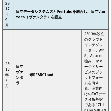
20
17
日立データシステムズとPentahoを統合し、日立Van
年
tara（ヴァンタラ）を設立
9
月
2013年設立
のクラウド
インテグレ
ーター。AW
S、Azureに
強み。マネ
20
日立
ージドサー
18
ヴァ
ビスのプラ
年
米REANCloud
ンタ
ットフォー
7
ラ
ムを有す
月
る。産業向
けのIoTデー
タ分析基盤
である47Li
ningをREAN