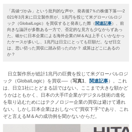
「高値づかみ」という批判的な声や、発表後7％の株価下落──2
021年3月末に日立製作所が、1兆円を投じて米グローバルロジ
ック（GlobalLogic）を買収すると発表した際（
関連記事
）、前
向きな論評が多数ある一方で、否定的な見方も少なからずあっ
た。確かに日本企業による海外企業のM＆Aは上手くいかなかっ
たケースが多いし、1兆円は日立にとっても巨額だ。なぜ日立
は、思い切った買収に踏み切ったのか？ 成算はどこにあるの
か？
日立製作所が総計1兆円の巨費を投じて米グローバルロジ
ック（
GlobalLogic）
を買収──（
写真1
、
関連記事
）。これ
は、日立1社にとどまる話ではない。ここまで大きな額かど
うかはともかく、日本の大手IT企業がデジタル技術の進化
を取り込むためにはテクノロジー企業の買収は避けて通れ
ない。しかし日本企業はおしなべて“買収下手”であり、これ
ぞと言えるM＆Aの成功例を聞かないからだ。