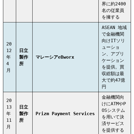
界に約2400
名の従業員
を擁する
ASEAN 地域
で金融機関
向けITソリ
20
ューショ
12
日立
ン、アプリ
年
製作
マレーシアeBworx
ケーション
4
所
を提供。買
月
収総額は最
大で約47億
円
金融機関向
20
けにATMやP
13
日立
OSシステム
年
製作
Prizm Payment Services
を用いて決
11
所
済サービス
月
を提供する