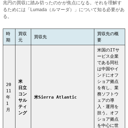
兆円の買収に踏み切ったのかが焦点になる。それを理解す
るためには「Lumada（ルマーダ）」について知る必要があ
る。
時
買収
買収先の概
買収先
期
元
要
米国のITサ
ービス企業
である同社
は中国やイ
ンドにオフ
米
ショア拠点
20
日立
を有し、業
11
コン
務ソフトウ
年
米Sierra Atlantic
サル
ェアの導
1
ティ
入・運用を
月
ング
担う。オフ
ショア拠点
を中心に世