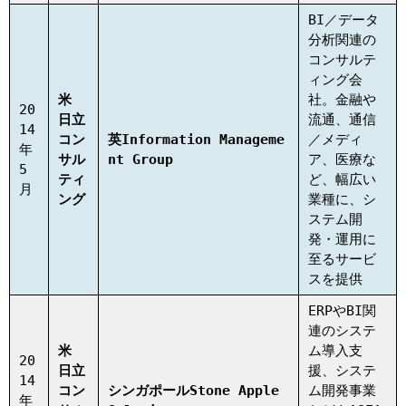
BI／データ
分析関連の
コンサルテ
ィング会
米
社。金融や
20
日立
流通、通信
14
コン
英Information Manageme
／メディ
年
サル
nt Group
ア、医療な
5
ティ
ど、幅広い
月
ング
業種に、シ
ステム開
発・運用に
至るサービ
スを提供
ERPやBI関
連のシステ
米
ム導入支
20
日立
援、システ
14
コン
シンガポールStone Apple
ム開発事業
年