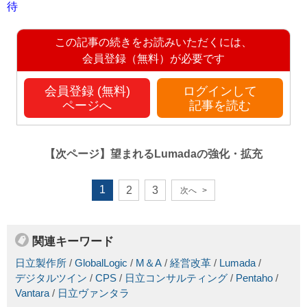
待
この記事の続きをお読みいただくには、
会員登録（無料）が必要です
会員登録 (無料)
ログインして
ページへ
記事を読む
【次ページ】
望まれるLumadaの強化・拡充
1
2
3
次へ
>
関連キーワード
日立製作所
/
GlobalLogic
/
M＆A
/
経営改革
/
Lumada
/
デジタルツイン
/
CPS
/
日立コンサルティング
/
Pentaho
/
Vantara
/
日立ヴァンタラ