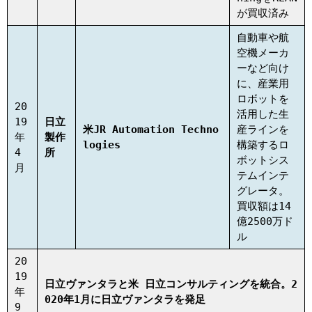
が買収済み
自動車や航
空機メーカ
ーなど向け
に、産業用
ロボットを
20
活用した生
19
日立
米JR Automation Techno
産ラインを
年
製作
logies
構築するロ
4
所
ボットシス
月
テムインテ
グレータ。
買収額は14
億2500万ド
ル
20
19
日立ヴァンタラと米 日立コンサルティングを統合。2
年
020年1月に日立ヴァンタラを発足
9