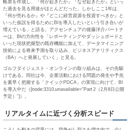
帳票を作成し、『何が起きたか』『なぜ起きたか』といっ
た過去を見る用途がほとんどだった。しかしここ1年は、
『何が売れるか』や『どこに経営資源を投資すべきか』と
いった仮説を得るためにBIを導入したいという引き合いが
増えている」と語る。アクセンチュアの後藤洋介パートナ
ーは、BIの方向性を「レポーティングやダッシュボードと
いった現状把握型の既存機能に加えて、データマイニング
技術による将来予測を取り込み、ビジネスアナリティクス
（BA）へと発展していく」と見る。
ゴルフダイジェスト・オンラインの取り組みは、その先駆
けである。同社は今、企業活動における問題の発生や予兆
を素早く把握する「クイックPDCA」の実現に向けて、BI
を導入中だ（[node:3310,unavailable="Part 2（2月8日公開
予定）"]）。
リアルタイムに近づく分析スピード
こうした動きの背景には、競争がし烈さを増す中で、少し