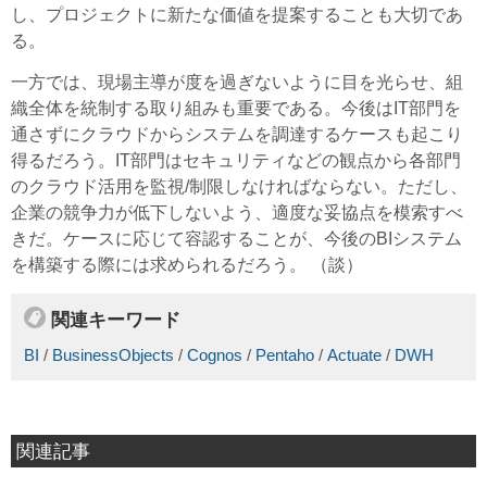
し、プロジェクトに新たな価値を提案することも大切であ
る。
一方では、現場主導が度を過ぎないように目を光らせ、組
織全体を統制する取り組みも重要である。今後はIT部門を
通さずにクラウドからシステムを調達するケースも起こり
得るだろう。IT部門はセキュリティなどの観点から各部門
のクラウド活用を監視/制限しなければならない。ただし、
企業の競争力が低下しないよう、適度な妥協点を模索すべ
きだ。ケースに応じて容認することが、今後のBIシステム
を構築する際には求められるだろう。 （談）
関連キーワード
BI
/
BusinessObjects
/
Cognos
/
Pentaho
/
Actuate
/
DWH
関連記事