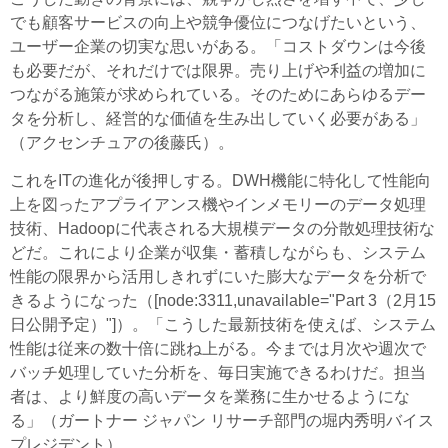
でも顧客サービスの向上や競争優位につなげたいという、
ユーザー企業の切実な思いがある。「コストダウンは今後
も必要だが、それだけでは限界。売り上げや利益の増加に
つながる施策が求められている。そのためにあらゆるデー
タを分析し、経営的な価値を生み出していく必要がある」
（アクセンチュアの後藤氏）。
これをITの進化が後押しする。DWH機能に特化して性能向
上を図ったアプライアンス機やインメモリーのデータ処理
技術、Hadoopに代表される大規模データの分散処理技術な
どだ。これにより企業が収集・蓄積しながらも、システム
性能の限界から活用しきれずにいた膨大なデータを分析で
きるようになった（[node:3311,unavailable="Part 3（2月15
日公開予定）"]）。「こうした最新技術を使えば、システム
性能は従来の数十倍に跳ね上がる。今までは月次や週次で
バッチ処理していた分析を、毎日実施できるわけだ。担当
者は、より鮮度の高いデータを業務に生かせるようにな
る」（ガートナー ジャパン リサーチ部門の堀内秀明バイス
プレジデント）。