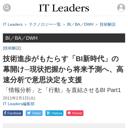
IT Leaders
＞
テクノロジー一覧
＞
BI／BA／DWH
＞
技術解説
BI／BA／DWH
技術解説
技術進歩がもたらす「BI新時代」の
幕開け─現状把握から将来予測へ、高
速分析で意思決定を支援
「情報分析」と「行動」を直結させるBI Part1
2011年2月1日(火)
IT Leaders編集部
!
Facebook
Twitter
Hatena
Pocket