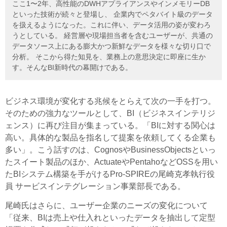
ここ1〜2年、高性能のDWHアプライアンスやインメモリーDB
といった技術が続々と登場し、 企業内でペタバイト級のデータ
を扱えるようになった。これに伴い、データ活用の姿が変わろ
うとしている。 経営層や現場担当者を含むユーザーが、共通の
データソース上にある膨大かつ新鮮なデータを様々な切り口で
分析。 そこから得た知見を、業務上の意思決定に即座に生か
す。そんなBI新時代の幕開けである。
ビジネス環境が変化する兆候をとらえて次の一手を打つ。
そのための強力なツールとして、BI（ビジネスインテリジ
ェンス）に再び注目が集まっている。「BIに対する関心は
高い。具体的な製品を指名して提案を依頼してくる企業も
多い」。こう話すのは、CognosやBusinessObjectsといっ
たスイート製品のほか、ActuateやPentahoなどOSSを用い
たBIシステム構築を手がけるPro-SPIREの尾崎克孝執行役
員 サービスインテグレーション事業部長である。
尾崎氏はさらに、ユーザー企業のニーズの変化について
「従来、BIは売上や仕入れといったデータを抽出して定型