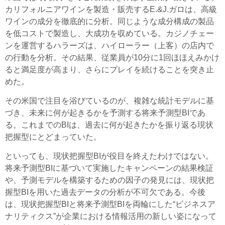
カリフォルニアワインを製造・販売するE.&J.ガロは、高級
ワインの成分を徹底的に分析。同じような成分構成の製品
を低コストで製造し、大成功を収めている。カジノチェー
ンを運営するハラーズは、ハイローラー（上客）の店内で
の行動を分析。その結果、従業員が10分に1回ほほえみかけ
ると満足度が高まり、さらにプレイを続けることを突き止
めた。
その米国で注目を浴びているのが、複雑な統計モデルに基
づき、未来に何が起きるかを予測する将来予測型BIであ
る。これまでのBIは、過去に何が起きたかを振り返る現状
把握型にとどまっていた。
といっても、現状把握型BIが役目を終えたわけではない。
将来予測型BIに基づいて実施したキャンペーンの結果検証
や、予測モデルを構築するための因子の発見には、現状把
握型BIを用いた過去データの分析が不可欠である。今後
は、現状把握型BIと将来予測型BIを両輪にした“ビジネスア
ナリティクス”が企業における情報活用の新しい姿になって