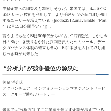
中堅企業へのBI普及も加速しそうだ。米国では、SaaSやO
SSといった技術を利用して、より手軽かつ安価にBIを利用
するユーザーが増えている（[node:3312,unavailable="Part
4（2月15日公開予定）"]）。
言うまでもなくBIは90年代からの“古い”IT課題だ。しかし今
日のBIは生き残りをかけた真剣勝負のためのツール。デー
タガバナンス体制の確立も含め、BIに本腰を入れて取り組
むべき時が到来した。
“分析力”が競争優位の源泉に
後藤 洋介氏
アクセンチュア インフォメーションマネジメントサービ
ス グループ統括 パートナー
米国では“分析力”をてこに業績を伸ばす企業が増えている。