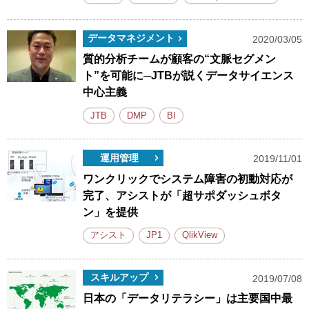
データマネジメント
2020/03/05
質的分析チームが顧客の“文脈セグメン
ト”を可能に─JTBが説くデータサイエンス
中心主義
JTB
DMP
BI
運用管理
2019/11/01
ワンクリックでシステム障害の初動対応が
完了、アシストが「超サポダッシュボタ
ン」を提供
アシスト
JP1
QlikView
スキルアップ
2019/07/08
日本の「データリテラシー」は主要国中最