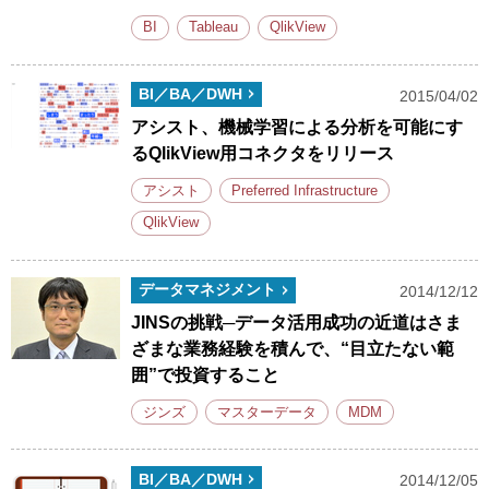
BI
Tableau
QlikView
BI／BA／DWH
2015/04/02
アシスト、機械学習による分析を可能にす
るQlikView用コネクタをリリース
アシスト
Preferred Infrastructure
QlikView
データマネジメント
2014/12/12
JINSの挑戦─データ活用成功の近道はさま
ざまな業務経験を積んで、“目立たない範
囲”で投資すること
ジンズ
マスターデータ
MDM
BI／BA／DWH
2014/12/05