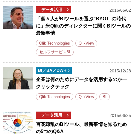
データ活用
2016/06/02
「個々人がBIツールを選ぶ“BYOT”の時代
に」米Qlikのディレクターに聞くBIツールの
最新事情
Qlik Technologies
QlikView
セルフサービスBI
BI／BA／DWH
2015/12/28
企業は何のためにデータを活用するのか―
クリックテック
Qlik Technologies
QlikView
BI
データ活用
2015/06/25
百花繚乱のBIツール、最新事情を知るため
の5つのQ&A