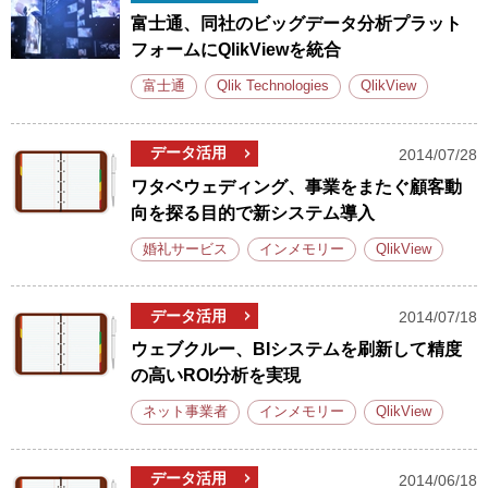
富士通、同社のビッグデータ分析プラット
フォームにQlikViewを統合
富士通
Qlik Technologies
QlikView
データ活用
2014/07/28
ワタベウェディング、事業をまたぐ顧客動
向を探る目的で新システム導入
婚礼サービス
インメモリー
QlikView
データ活用
2014/07/18
ウェブクルー、BIシステムを刷新して精度
の高いROI分析を実現
ネット事業者
インメモリー
QlikView
データ活用
2014/06/18