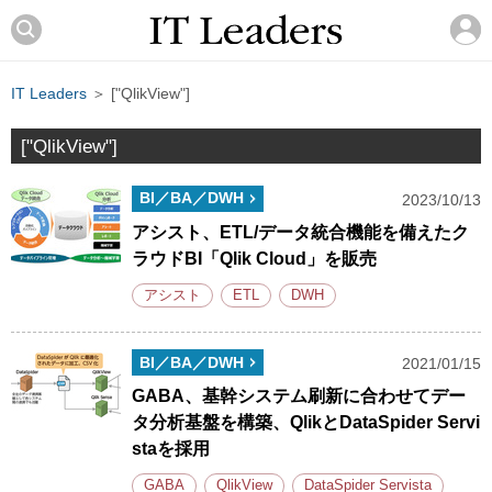
IT Leaders
＞ ["QlikView"]
["QlikView"]
BI／BA／DWH
2023/10/13
アシスト、ETL/データ統合機能を備えたク
ラウドBI「Qlik Cloud」を販売
アシスト
ETL
DWH
BI／BA／DWH
2021/01/15
GABA、基幹システム刷新に合わせてデー
タ分析基盤を構築、QlikとDataSpider Servi
staを採用
GABA
QlikView
DataSpider Servista