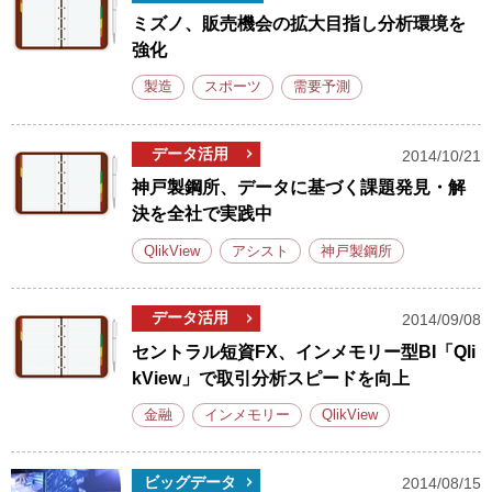
ミズノ、販売機会の拡大目指し分析環境を
強化
製造
スポーツ
需要予測
データ活用
2014/10/21
神戸製鋼所、データに基づく課題発見・解
決を全社で実践中
QlikView
アシスト
神戸製鋼所
データ活用
2014/09/08
セントラル短資FX、インメモリー型BI「Qli
kView」で取引分析スピードを向上
金融
インメモリー
QlikView
ビッグデータ
2014/08/15