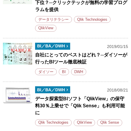
下位？─クリックテックが無料の学習プログ
ラムを提供
データリテラシー
Qlik Technologies
QlikView
BI／BA／DWH
2019/01/15
自社にとってのベストはどれ？─ダイソーが
行ったBIツール徹底検証
ダイソー
BI
DWH
BI／BA／DWH
2018/08/21
データ探索型BIソフト「QlikView」の保守
料30％上乗せで「Qlik Sense」も利用可能
に
Qlik Technologies
QlikView
Qlik Sense