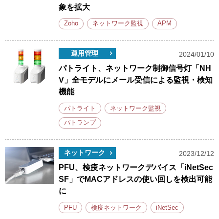
象を拡大
Zoho
ネットワーク監視
APM
運用管理
2024/01/10
パトライト、ネットワーク制御信号灯「NH
V」全モデルにメール受信による監視・検知
機能
パトライト
ネットワーク監視
パトランプ
ネットワーク
2023/12/12
PFU、検疫ネットワークデバイス「iNetSec
SF」でMACアドレスの使い回しを検出可能
に
PFU
検疫ネットワーク
iNetSec