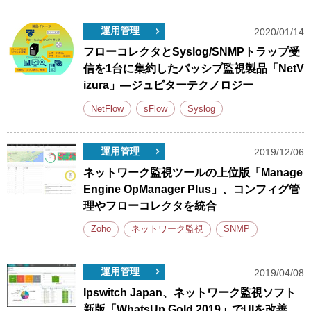
運用管理
2020/01/14
フローコレクタとSyslog/SNMPトラップ受
信を1台に集約したパッシブ監視製品「NetV
izura」―ジュピターテクノロジー
NetFlow
sFlow
Syslog
運用管理
2019/12/06
ネットワーク監視ツールの上位版「Manage
Engine OpManager Plus」、コンフィグ管
理やフローコレクタを統合
Zoho
ネットワーク監視
SNMP
運用管理
2019/04/08
Ipswitch Japan、ネットワーク監視ソフト
新版「WhatsUp Gold 2019」でUIを改善