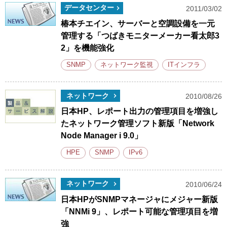
データセンター
2011/03/02
椿本チエイン、サーバーと空調設備を一元
管理する「つばきモニターメーカー看太郎3
2」を機能強化
SNMP
ネットワーク監視
ITインフラ
ネットワーク
2010/08/26
日本HP、レポート出力の管理項目を増強し
たネットワーク管理ソフト新版「Network
Node Manager i 9.0」
HPE
SNMP
IPv6
ネットワーク
2010/06/24
日本HPがSNMPマネージャにメジャー新版
「NNMi 9」、レポート可能な管理項目を増
強