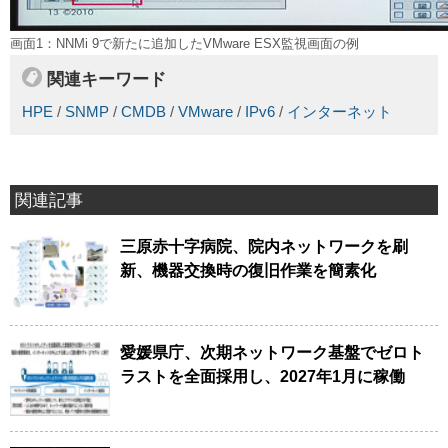
画面1：NNMi 9で新たに追加したVMware ESX監視画面の例
関連キーワード
HPE
/
SNMP
/
CMDB
/
VMware
/
IPv6
/
インターネット
関連記事
三原赤十字病院、院内ネットワークを刷
新、機器交換時の復旧作業を簡素化
愛媛県庁、次期ネットワーク基盤でゼロト
ラストを全面採用し、2027年1月に稼働