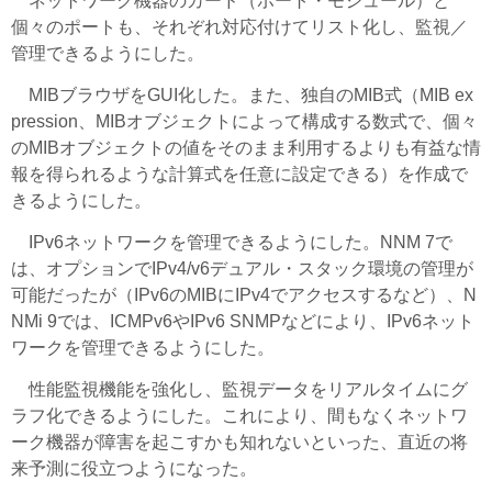
ネットワーク機器のカード（ポート・モジュール）と
個々のポートも、それぞれ対応付けてリスト化し、監視／
管理できるようにした。
MIBブラウザをGUI化した。また、独自のMIB式（MIB ex
pression、MIBオブジェクトによって構成する数式で、個々
のMIBオブジェクトの値をそのまま利用するよりも有益な情
報を得られるような計算式を任意に設定できる）を作成で
きるようにした。
IPv6ネットワークを管理できるようにした。NNM 7で
は、オプションでIPv4/v6デュアル・スタック環境の管理が
可能だったが（IPv6のMIBにIPv4でアクセスするなど）、N
NMi 9では、ICMPv6やIPv6 SNMPなどにより、IPv6ネット
ワークを管理できるようにした。
性能監視機能を強化し、監視データをリアルタイムにグ
ラフ化できるようにした。これにより、間もなくネットワ
ーク機器が障害を起こすかも知れないといった、直近の将
来予測に役立つようになった。