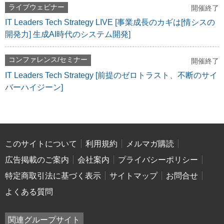
ライブウェビナー
開催終了
IT Leaders Tech Strategy LIVE [事業成長のカギは[情シスの
開発力] 生成AI時代のシステム開発]
コンファレンス/セミナー
開催終了
IT Leaders Tech Strategy [前提のゼロトラスト、不断のサイ
バーハイジーン]
このサイトについて
利用規約
メルマガ購読
広告掲載のご案内
会社案内
プライバシーポリシー
特定商取引法に基づく表示
サイトマップ
お問合せ
よくある質問
関連グループサイト