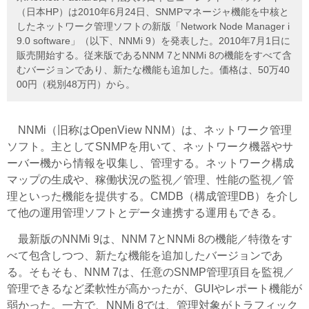
（日本HP）は2010年6月24日、SNMPマネージャ機能を中核と
したネットワーク管理ソフトの新版「Network Node Manager i
9.0 software」（以下、NNMi 9）を発表した。2010年7月1日に
販売開始する。従来版であるNNM 7とNNMi 8の機能をすべて含
むバージョンであり、新たな機能も追加した。価格は、50万40
00円（税別48万円）から。
NNMi（旧称はOpenView NNM）は、ネットワーク管理
ソフト。主としてSNMPを用いて、ネットワーク機器やサ
ーバー機から情報を収集し、管理する。ネットワーク構成
マップの生成や、稼働状況の監視／管理、性能の監視／管
理といった機能を提供する。CMDB（構成管理DB）を介し
て他の運用管理ソフトとデータ連携する運用もできる。
最新版のNNMi 9は、NNM 7とNNMi 8の機能／特徴をす
べて包含しつつ、新たな機能を追加したバージョンであ
る。そもそも、NNM 7は、任意のSNMP管理項目を監視／
管理できるなど柔軟性が高かったが、GUIやレポート機能が
弱かった。一方で、NNMi 8では、管理対象がトラフィック