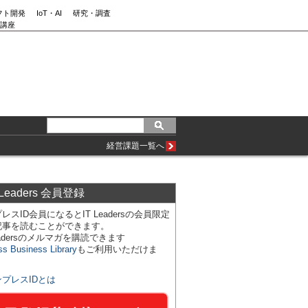
フト開発
IoT・AI
研究・調査
講座
経営課題一覧へ
 Leaders 会員登録
レスID会員になるとIT Leadersの会員限定
記事を読むことができます。
Leadersのメルマガを購読できます
ss Business Library
もご利用いただけま
ンプレスIDとは