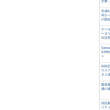
文脈」
生成
何か─
の脱
デー
ータ
AI活
San
AX
ト
AI
ウス
ネス
製造
適の
信託銀
リテ