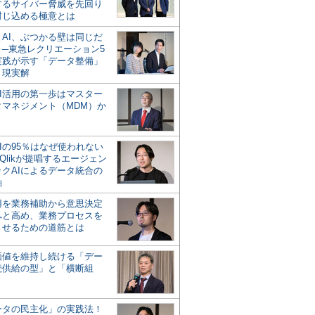
するサイバー脅威を先回り
封じ込める極意とは
とAI、ぶつかる壁は同じだ
」─東急レクリエーション5
実践が示す「データ整備」
う現実解
AI活用の第一歩はマスター
タマネジメント（MDM）か
Iの95％はなぜ使われない
Qlikが提唱するエージェン
ックAIによるデータ統合の
軸
活用を業務補助から意思決定
へと高め、業務プロセスを
させるための道筋とは
の価値を維持し続ける「デー
続供給の型」と「横断組
ータの民主化」の実践法！