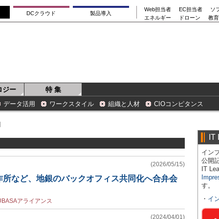
Web担当者
EC担当者
ソ
DCクラウド
製品導入
エネルギー
ドローン
教育
ロジー
特 集
データ活用
ワークスタイル
組織と人材
CIOコンピタンス
]
IT
インプ
公開
(2026/05/15)
IT 
Impre
作所など、地銀のバックオフィス共同化へ合弁会
す。
・
イ
UBASAアライアンス
(2024/04/01)