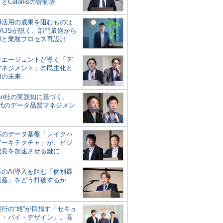
とCelonisの管制塔
AI活用の成果を阻むものは
AJSが説く、部門最適から
却と業務プロセス再設計
タエージェントが導く「デ
マネジメント」の民主化と
用の未来
san社の実践知に基づく、
時代のデータ品質マネジメン
対応のデータ基盤「レイクハ
アーキテクチャ」が、ビジ
成長を加速させる鍵に
業のAI導入を阻む「個別最
遺産」をどう打破するか
行の“雄”が目指す「セキュ
ィ・バイ・デザイン」。高