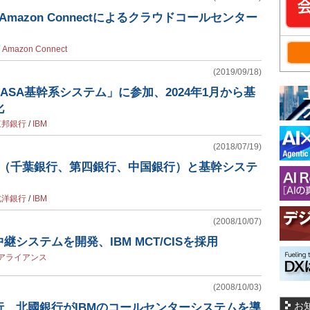
mazon Connectによるクラウドコールセンター
/
Amazon Connect
(2019/09/18)
BASA基幹系システム」に参加、2024年1月から基
化
東邦銀行
/
IBM
(2018/07/19)
行（千葉銀行、第四銀行、中国銀行）と基幹システ
北洋銀行
/
IBM
(2008/10/07)
システムを開発、IBM MCT/CISを採用
Aアライアンス
(2008/10/03)
お
行、北國銀行がIBMのコールセンターシステムを導