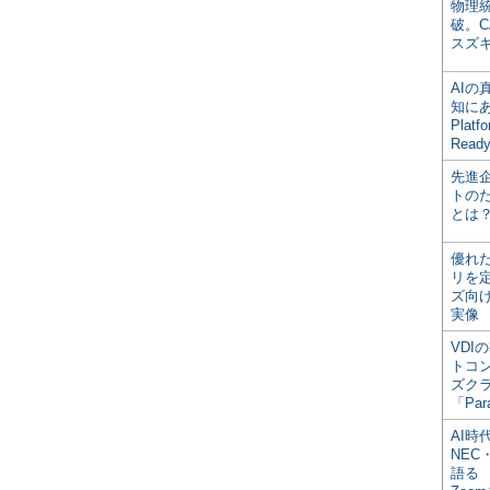
物理
破。C
スズ
AI
知にある
Plat
Read
先進
トの
とは
優れ
リを
ズ向
実像
VDI
トコ
ズク
「Par
AI時
NEC・
語る