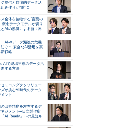
ッジ提供と自律的データ活
組み作りが“鍵”に
ネス全体を俯瞰する“言葉の
”、概念データモデルが切り
人とAIの協働による新世界
？
ドーAIやデータ漏洩の危機
防ぐ？ 安全なAI活用を実
る新戦略
ntic AIで現場主導のデータ活
促進する方法
ーセミコンダクタソリュー
ンズが挑むAI時代のデータ
ジメント
AIの回答精度を左右するデ
マネジメント─日立製作所
「AI Ready」への最短ル