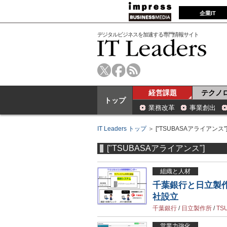
企業IT
デジタルビジネスを加速する専門情報サイト
経営課題
テクノ
トップ
業務改革
事業創出
IT Leaders トップ
＞ ["TSUBASAアライアンス"
["TSUBASAアライアンス"]
組織と人材
千葉銀行と日立製
社設立
千葉銀行
/
日立製作所
/
TS
営業力強化