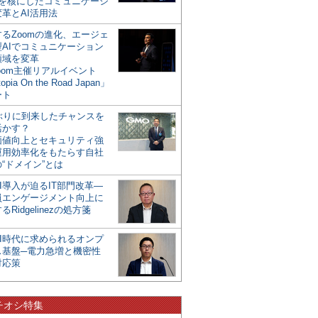
mを核にしたコミュニケーシ
革とAI活用法
るZoomの進化、エージェ
型AIでコミュニケーション
領域を変革
oom主催リアルイベント
opia On the Road Japan」
ート
年ぶりに到来したチャンスを
活かす？
価値向上とセキュリティ強
運用効率化をもたらす自社
“ドメイン”とは
I導入が迫るIT部門改革―
員エンゲージメント向上に
るRidgelinezの処方箋
AI時代に求められるオンプ
ス基盤─電力急増と機密性
対応策
チオシ特集