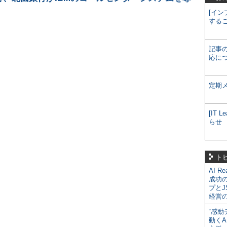
[イン
する
記事
応に
定期
[IT
らせ
ト
AI R
成功
プとJ
経営
“感動
動くA