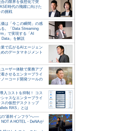
統合の限界を仮想化で突
ASE時代の飛躍に向けた
キの挑戦
の真価は「今この瞬間」の感
。「Data Streaming
form」で実現する「AI
y Data」を解説
企業で広がるAIエージェン
ためのデータマネジメント
？
たユーザー体験で業務アプ
定着させるエンタープライ
けノーコード開発ツールの
の導入コストを抑制！ コス
ンシャスなエンタープライ
ラスの仮想デスクトップ
allels RAS」とは
代の“基幹インフラ”へ──
NOT A HOTEL・DeNAが