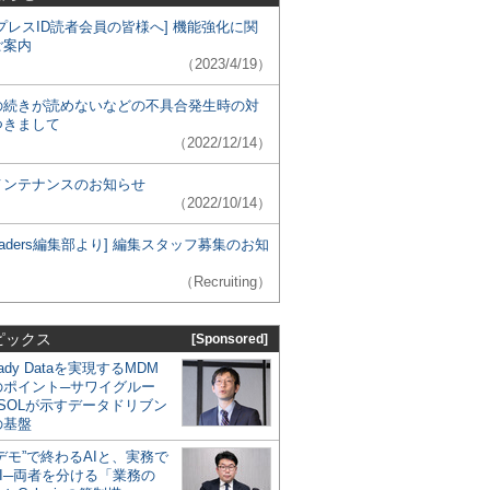
プレスID読者会員の皆様へ] 機能強化に関
ご案内
（2023/4/19）
の続きが読めないなどの不具合発生時の対
つきまして
（2022/12/14）
メンテナンスのお知らせ
（2022/10/14）
 Leaders編集部より] 編集スタッフ募集のお知
（Recruiting）
ピックス
[Sponsored]
eady Dataを実現するMDM
のポイント─サワイグルー
SOLが示すデータドリブン
の基盤
デモ”で終わるAIと、実務で
I─両者を分ける「業務の