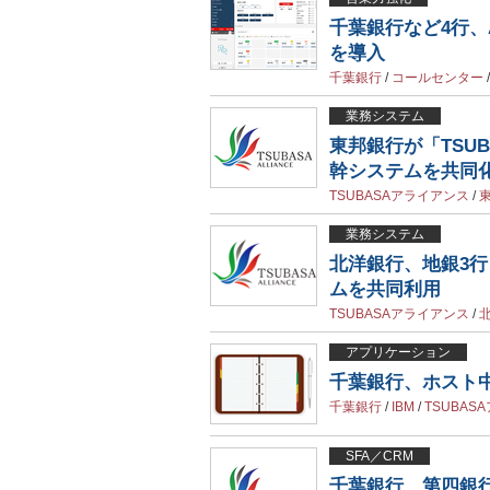
千葉銀行など4行、A
を導入
千葉銀行
/
コールセンター
業務システム
東邦銀行が「TSU
幹システムを共同
TSUBASAアライアンス
/
業務システム
北洋銀行、地銀3
ムを共同利用
TSUBASAアライアンス
/
アプリケーション
千葉銀行、ホスト中継
千葉銀行
/
IBM
/
TSUBAS
SFA／CRM
千葉銀行、第四銀