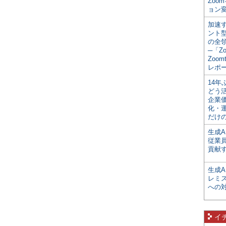
Zoo
ョン変
加速す
ント
の全
─「Z
Zoomt
レポ
14
どう
企業
化・
だけの
生成A
従業
貢献す
生成
レミ
への
イ