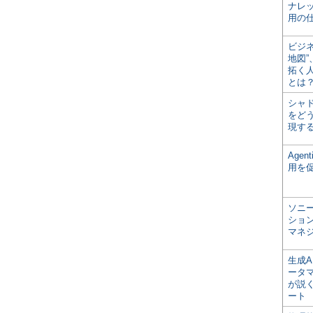
ナレ
用の仕
ビジ
地図
拓く
とは
シャ
をどう
現す
Age
用を
ソニ
ショ
マネ
生成
ータ
が説く
ート