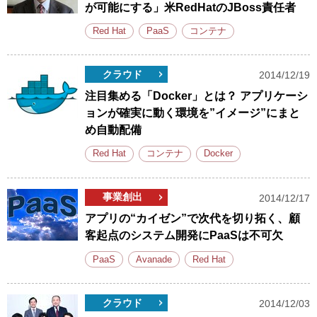
が可能にする」米RedHatのJBoss責任者
Red Hat
PaaS
コンテナ
クラウド
2014/12/19
注目集める「Docker」とは？ アプリケーシ
ョンが確実に動く環境を”イメージ”にまと
め自動配備
Red Hat
コンテナ
Docker
事業創出
2014/12/17
アプリの“カイゼン”で次代を切り拓く、顧
客起点のシステム開発にPaaSは不可欠
PaaS
Avanade
Red Hat
クラウド
2014/12/03