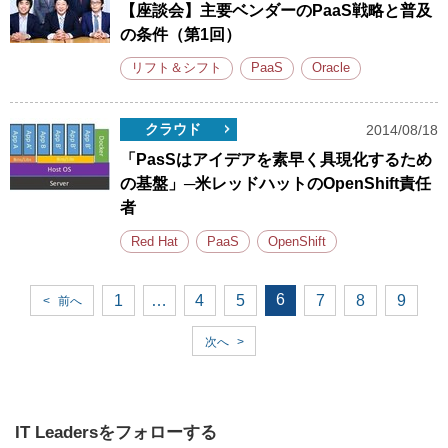
【座談会】主要ベンダーのPaaS戦略と普及
の条件（第1回）
リフト＆シフト
PaaS
Oracle
クラウド
2014/08/18
「PasSはアイデアを素早く具現化するため
の基盤」─米レッドハットのOpenShift責任
者
Red Hat
PaaS
OpenShift
6
1
…
4
5
7
8
9
<
前へ
次へ
>
IT Leadersをフォローする