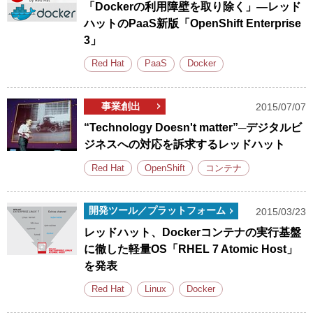
「Dockerの利用障壁を取り除く」―レッド
ハットのPaaS新版「OpenShift Enterprise
3」
Red Hat
PaaS
Docker
事業創出
2015/07/07
“Technology Doesn't matter”─デジタルビ
ジネスへの対応を訴求するレッドハット
Red Hat
OpenShift
コンテナ
開発ツール／プラットフォーム
2015/03/23
レッドハット、Dockerコンテナの実行基盤
に徹した軽量OS「RHEL 7 Atomic Host」
を発表
Red Hat
Linux
Docker