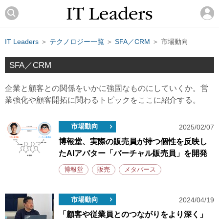
IT Leaders
＞
テクノロジー一覧
＞
SFA／CRM
＞ 市場動向
SFA／CRM
企業と顧客との関係をいかに強固なものにしていくか。営
業強化や顧客開拓に関わるトピックをここに紹介する。
市場動向
2025/02/07
博報堂、実際の販売員が持つ個性を反映し
たAIアバター「バーチャル販売員」を開発
博報堂
販売
メタバース
市場動向
2024/04/19
「顧客や従業員とのつながりをより深く」