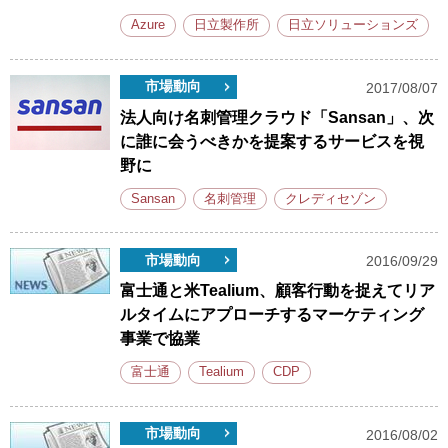
Azure
日立製作所
日立ソリューションズ
市場動向
2017/08/07
法人向け名刺管理クラウド「Sansan」、次
に誰に会うべきかを提案するサービスを視
野に
Sansan
名刺管理
クレディセゾン
市場動向
2016/09/29
富士通と米Tealium、顧客行動を捉えてリア
ルタイムにアプローチするマーケティング
事業で協業
富士通
Tealium
CDP
市場動向
2016/08/02