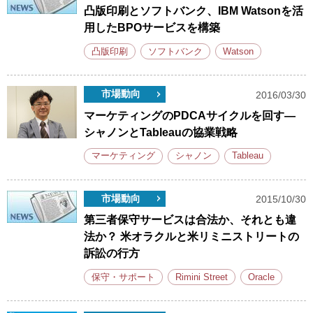
凸版印刷とソフトバンク、IBM Watsonを活
用したBPOサービスを構築
凸版印刷
ソフトバンク
Watson
市場動向
2016/03/30
マーケティングのPDCAサイクルを回す―
シャノンとTableauの協業戦略
マーケティング
シャノン
Tableau
市場動向
2015/10/30
第三者保守サービスは合法か、それとも違
法か？ 米オラクルと米リミニストリートの
訴訟の行方
保守・サポート
Rimini Street
Oracle