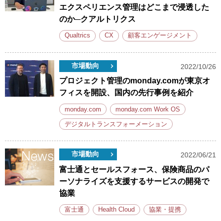
エクスペリエンス管理はどこまで浸透した
のか─クアルトリクス
Qualtrics
CX
顧客エンゲージメント
市場動向
2022/10/26
プロジェクト管理のmonday.comが東京オ
フィスを開設、国内の先行事例を紹介
monday.com
monday.com Work OS
デジタルトランスフォーメーション
市場動向
2022/06/21
富士通とセールスフォース、保険商品のパ
ーソナライズを支援するサービスの開発で
協業
富士通
Health Cloud
協業・提携