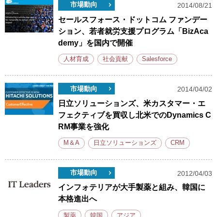
市場動向
2014/08/21
セールスフォース・ドットコム ファンデー
ション、若者就労支援プログラム「BizAca
demy」を国内で開催
人材育成
社会貢献
Salesforce
市場動向
2014/04/02
日立ソリューションズ、米カスタマー・エ
フェクティブを買収し北米でのDynamics C
RM事業を強化
M＆A
日立ソリューションズ
CRM
市場動向
2012/04/03
インフォテリアが大手製薬と組み、韓国に
本格進出へ
製薬
韓国
アジア