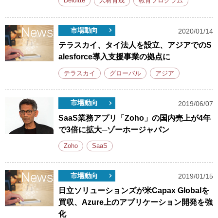
Deloitte
人材育成
教育プログラム
市場動向
2020/01/14
テラスカイ、タイ法人を設立、アジアでのS
alesforce導入支援事業の拠点に
テラスカイ
グローバル
アジア
市場動向
2019/06/07
SaaS業務アプリ「Zoho」の国内売上が4年
で3倍に拡大─ゾーホージャパン
Zoho
SaaS
市場動向
2019/01/15
日立ソリューションズが米Capax Globalを
買収、Azure上のアプリケーション開発を強
化