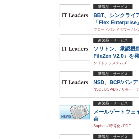
新製品・サービス
BBT、シンクライ
「Flex-Enterpri
ブロードバンドタワー
/
シ
新製品・サービス
ソリトン、承認機能付
FileZen V2.0」
ソリトンシステムズ
新製品・サービス
NSD、BCP/パ
NSD
/
BCP/DR
/
リモート
新製品・サービス
メールゲートウェ
荷
Sophos
/
暗号化
/
PDF
新製品・サービス