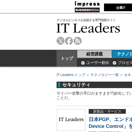
企業IT
デジタルビジネスを加速する専門情報サイト
経営課題
テクノ
トップ
ユーザー動向
プロセ
IT Leaders トップ
＞
テクノロジー一覧
＞
セキ
セキュリティ
サイバー攻撃の手口がますます巧妙化して
ことだ。
新製品・サービス
日本PGP、エンドポ
Device Control