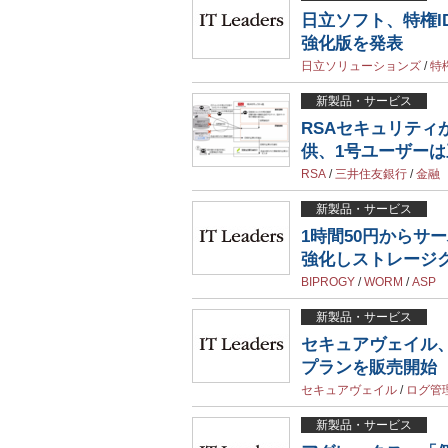
日立ソフト、特権ID
強化版を発表
日立ソリューションズ
/
特
新製品・サービス
RSAセキュリテ
供、1号ユーザー
RSA
/
三井住友銀行
/
金融
新製品・サービス
1時間50円からサ
強化しストレージ
BIPROGY
/
WORM
/
ASP
新製品・サービス
セキュアヴェイル、
プランを販売開始
セキュアヴェイル
/
ログ管
新製品・サービス