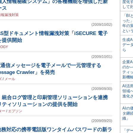
個人情報秘匿システム」の各種機能を増強した新
度化
して
ース
情報漏洩対策
「BI
った
(2009/10/02)
年の
とい
S型ドキュメント情報漏洩対策「iSECURE 電子
を提供開始
生成
デー
ROGY
ら
(2009/10/01)
企業A
種通信メッセージを電子メールで一元管理する
のか─
Message Crawler」を発売
ティ
新機
ズ
/
メール
AI
(2009/09/30)
領域
進化
、統合ログ管理と印刷管理ソリューションを連携
リティソリューションの提供を開始
AI
ター
/
エプソン
タ継
織」
(2009/09/20)
宅勤務対応の携帯電話版ワンタイムパスワードの新ラ
「デ