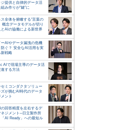
ッジ提供と自律的データ活
組み作りが“鍵”に
ネス全体を俯瞰する“言葉の
”、概念データモデルが切り
人とAIの協働による新世界
？
ドーAIやデータ漏洩の危機
防ぐ？ 安全なAI活用を実
る新戦略
ntic AIで現場主導のデータ活
促進する方法
ーセミコンダクタソリュー
ンズが挑むAI時代のデータ
ジメント
AIの回答精度を左右するデ
マネジメント─日立製作所
「AI Ready」への最短ル