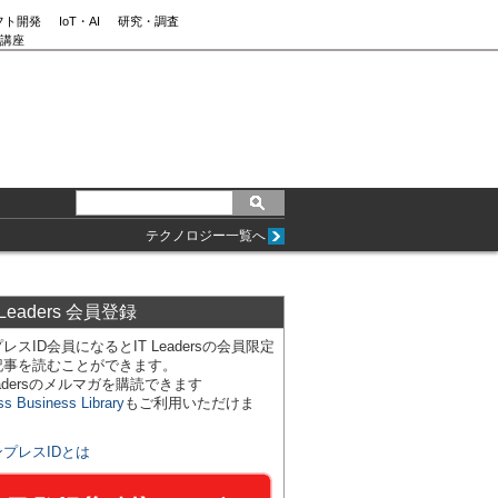
フト開発
IoT・AI
研究・調査
講座
テクノロジー一覧へ
 Leaders 会員登録
レスID会員になるとIT Leadersの会員限定
記事を読むことができます。
Leadersのメルマガを購読できます
ss Business Library
もご利用いただけま
ンプレスIDとは