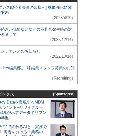
プレスID読者会員の皆様へ] 機能強化に関
ご案内
（2023/4/19）
の続きが読めないなどの不具合発生時の対
つきまして
（2022/12/14）
メンテナンスのお知らせ
（2022/10/14）
 Leaders編集部より] 編集スタッフ募集のお知
（Recruiting）
ピックス
[Sponsored]
eady Dataを実現するMDM
のポイント─サワイグルー
SOLが示すデータドリブン
の基盤
デモ”で終わるAIと、実務で
I─両者を分ける「業務の