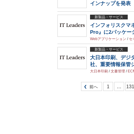
インナップを発表
新製品・サービス
インフォリスクマネー
Pro』に2パッケ
Webアプリケーション
/
セ
新製品・サービス
大日本印刷、デジタ
社、重要情報保管
大日本印刷
/
文書管理
/
EC
1
…
13
前へ