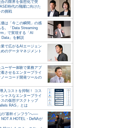
統合の限界を仮想化で突
ASE時代の飛躍に向けた
キの挑戦
の真価は「今この瞬間」の感
。「Data Streaming
form」で実現する「AI
y Data」を解説
企業で広がるAIエージェン
ためのデータマネジメント
？
たユーザー体験で業務アプ
定着させるエンタープライ
けノーコード開発ツールの
の導入コストを抑制！ コス
ンシャスなエンタープライ
ラスの仮想デスクトップ
allels RAS」とは
代の“基幹インフラ”へ──
NOT A HOTEL・DeNAが