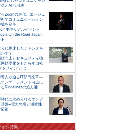
mを核にしたコミュニケーシ
革とAI活用法
るZoomの進化、エージェ
型AIでコミュニケーション
領域を変革
oom主催リアルイベント
opia On the Road Japan」
ート
年ぶりに到来したチャンスを
活かす？
価値向上とセキュリティ強
運用効率化をもたらす自社
“ドメイン”とは
I導入が迫るIT部門改革―
員エンゲージメント向上に
るRidgelinezの処方箋
AI時代に求められるオンプ
ス基盤─電力急増と機密性
対応策
チオシ特集