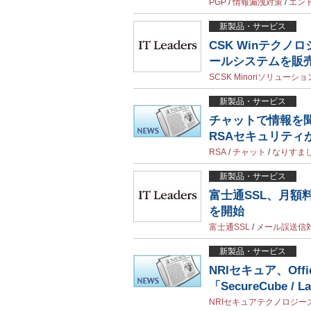
PGP
/
情報漏洩対策
/
エン
新製品・サービス
CSK Winテク
ールシステムを販
SCSK Minoriソリューシ
新製品・サービス
チャットで情報を聞き出
RSAセキュリティ
RSA
/
チャット
/
なりすま
新製品・サービス
富士通SSL、月
を開始
富士通SSL
/
メール誤送信
新製品・サービス
NRIセキュア、Of
「SecureCube /
NRIセキュアテクノロジー