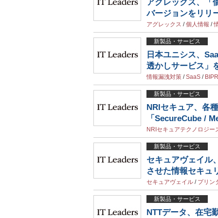
アグレックス、「
バージョンをリリ
アグレックス
/
個人情報
/
新製品・サービス
日本ユニシス、Saa
透かしサービス」
情報漏洩対策
/
SaaS
/
BIP
新製品・サービス
NRIセキュア、各
「SecureCube / 
NRIセキュアテクノロジー
新製品・サービス
セキュアヴェイル
させた情報セキュ
セキュアヴェイル
/
プリン
新製品・サービス
NTTデータ、在