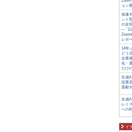
Zoo
ョン変
加速す
ント
の全
─「Z
Zoomt
レポ
14
どう
企業
化・
だけの
生成A
従業
貢献す
生成
レミ
への
イ