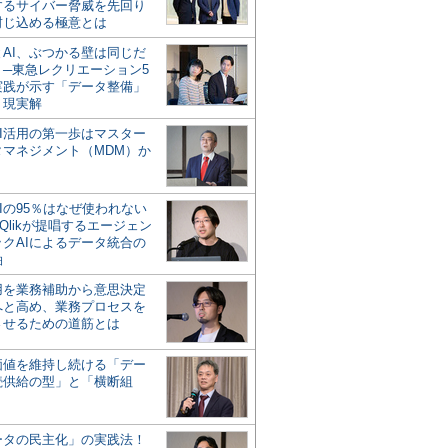
するサイバー脅威を先回り
封じ込める極意とは
とAI、ぶつかる壁は同じだ
」─東急レクリエーション5
実践が示す「データ整備」
う現実解
AI活用の第一歩はマスター
タマネジメント（MDM）か
Iの95％はなぜ使われない
Qlikが提唱するエージェン
ックAIによるデータ統合の
軸
活用を業務補助から意思決定
へと高め、業務プロセスを
させるための道筋とは
の価値を維持し続ける「デー
続供給の型」と「横断組
ータの民主化」の実践法！