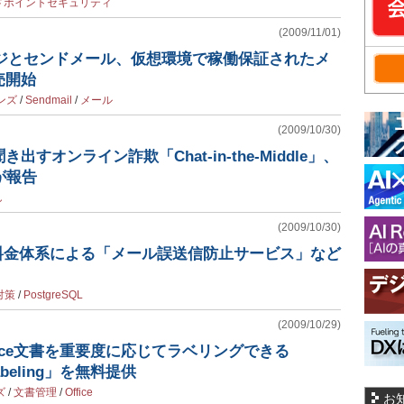
ドポイントセキュリティ
(2009/11/01)
ノロジとセンドメール、仮想環境で稼働保証されたメ
売開始
ョンズ
/
Sendmail
/
メール
(2009/10/30)
すオンライン詐欺「Chat-in-the-Middle」、
が報告
し
(2009/10/30)
額料金体系による「メール誤送信防止サービス」など
対策
/
PostgreSQL
(2009/10/29)
fice文書を重要度に応じてラベリングできる
 Labeling」を無料提供
ズ
/
文書管理
/
Office
お