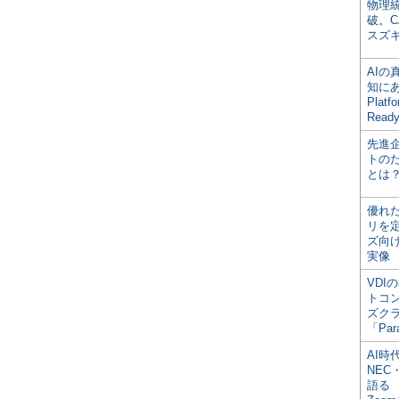
物理
破。C
スズ
AI
知にある
Plat
Read
先進
トの
とは
優れ
リを
ズ向
実像
VDI
トコ
ズク
「Par
AI時
NEC・
語る