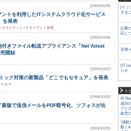
(2009/10/29)
[イン
する
アントを利用したITシステムクラウド化サービス
se」を発表
ンクライアント
/
クライアント管理
記事
応に
(2009/10/29)
きファイル転送アプライアンス「Net’Attest
定期
を発売開始
[IT
(2009/10/22)
らせ
ンデミック対策の新製品「どこでもセキュア」を発表
アクセス
ト
(2009/10/20)
AI R
成功
イ新版で送信メールをPDF暗号化、ソフォスが出
プとJ
経営
“感動
動くA
(2009/10/20)