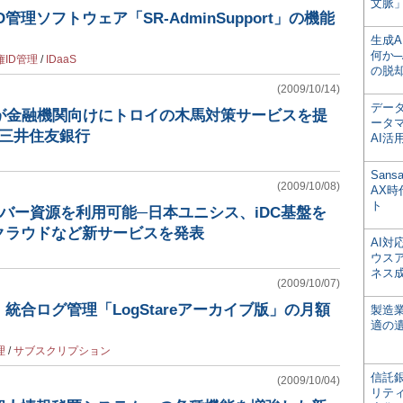
文脈」
管理ソフトウェア「SR-AdminSupport」の機能
生成
何か─
権ID管理
/
IDaaS
の脱
(2009/10/14)
デー
ィが金融機関向けにトロイの木馬対策サービスを提
ータ
は三井住友銀行
AI活
San
(2009/10/08)
AX
ト
ーバー資源を利用可能─日本ユニシス、iDC基盤を
クラウドなど新サービスを発表
AI
ウス
ネス
(2009/10/07)
統合ログ管理「LogStareアーカイブ版」の月額
製造
適の
理
/
サブスクリプション
信託銀
(2009/10/04)
リテ