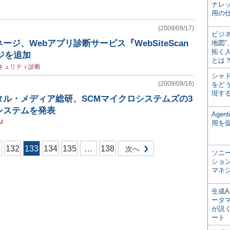
ナレ
用の仕
(2009/09/17)
ビジ
ジ、Webアプリ診断サービス『WebSiteScan
地図
拓く
ージを追加
とは
キュリティ診断
シャ
(2009/09/16)
をどう
現す
ル・メディア総研、SCMマイクロシステムズの3
システムを発表
Age
M
用を
1
132
133
134
135
…
138
次へ
ソニ
ショ
マネ
生成
ータ
が説く
ート