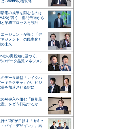
とCelonisの管制塔
AI活用の成果を阻むものは
AJSが説く、部門最適から
却と業務プロセス再設計
タエージェントが導く「デ
マネジメント」の民主化と
用の未来
san社の実践知に基づく、
時代のデータ品質マネジメン
対応のデータ基盤「レイクハ
アーキテクチャ」が、ビジ
成長を加速させる鍵に
業のAI導入を阻む「個別最
遺産」をどう打破するか
行の“雄”が目指す「セキュ
ィ・バイ・デザイン」。高