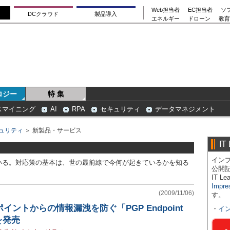
Web担当者
EC担当者
ソ
DCクラウド
製品導入
エネルギー
ドローン
教育
ロジー
特 集
スマイニング
AI
RPA
セキュリティ
データマネジメント
ュリティ
＞ 新製品・サービス
IT
インプ
いる。対応策の基本は、世の最前線で今何が起きているかを知る
公開
IT 
Impre
(2009/11/06)
す。
イントからの情報漏洩を防ぐ「PGP Endpoint
・
イ
」を発売