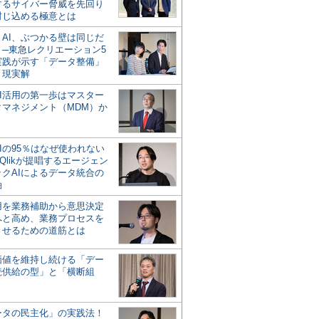
するサイバー脅威を先回り
封じ込める極意とは
とAI、ぶつかる壁は同じだ
」─東急レクリエーション5
実践が示す「データ整備」
う現実解
AI活用の第一歩はマスター
タマネジメント（MDM）か
Iの95％はなぜ使われない
Qlikが提唱するエージェン
ックAIによるデータ統合の
軸
活用を業務補助から意思決定
へと高め、業務プロセスを
させるための道筋とは
の価値を維持し続ける「デー
続供給の型」と「横断組
ータの民主化」の実践法！