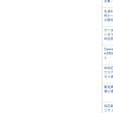
文脈」
生成
何か─
の脱
デー
ータ
AI活
San
AX
ト
AI
ウス
ネス
製造
適の
信託銀
リテ