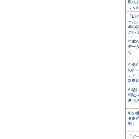
度化
して
「BI
った
年の
とい
生成
デー
ら
企業A
のか─
ティ
新機
AI
領域
進化
AI
タ継
織」
「デ