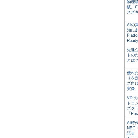
物理
破。C
スズ
AI
知にある
Plat
Read
先進
トの
とは
優れ
リを
ズ向
実像
VDI
トコ
ズク
「Par
AI時
NEC・
語る