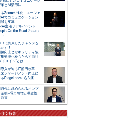
mを核にしたコミュニケーシ
革とAI活用法
るZoomの進化、エージェ
型AIでコミュニケーション
領域を変革
oom主催リアルイベント
opia On the Road Japan」
ート
年ぶりに到来したチャンスを
活かす？
価値向上とセキュリティ強
運用効率化をもたらす自社
“ドメイン”とは
I導入が迫るIT部門改革―
員エンゲージメント向上に
るRidgelinezの処方箋
AI時代に求められるオンプ
ス基盤─電力急増と機密性
対応策
チオシ特集