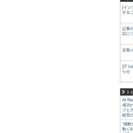
[イン
する
記事
応に
定期
[IT
らせ
ト
AI R
成功
プとJ
経営
“感動
動くA