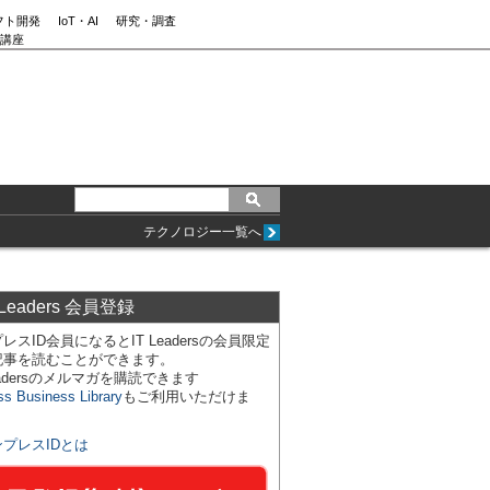
フト開発
IoT・AI
研究・調査
講座
テクノロジー一覧へ
 Leaders 会員登録
レスID会員になるとIT Leadersの会員限定
記事を読むことができます。
Leadersのメルマガを購読できます
ss Business Library
もご利用いただけま
ンプレスIDとは