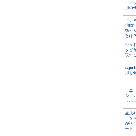
ナレ
用の仕
ビジ
地図
拓く
とは
シャ
をどう
現す
Age
用を
ソニ
ショ
マネ
生成
ータ
が説く
ート