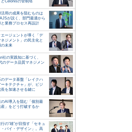
とCelonisの管制塔
AI活用の成果を阻むものは
AJSが説く、部門最適から
却と業務プロセス再設計
タエージェントが導く「デ
マネジメント」の民主化と
用の未来
san社の実践知に基づく、
時代のデータ品質マネジメン
対応のデータ基盤「レイクハ
アーキテクチャ」が、ビジ
成長を加速させる鍵に
業のAI導入を阻む「個別最
遺産」をどう打破するか
行の“雄”が目指す「セキュ
ィ・バイ・デザイン」。高