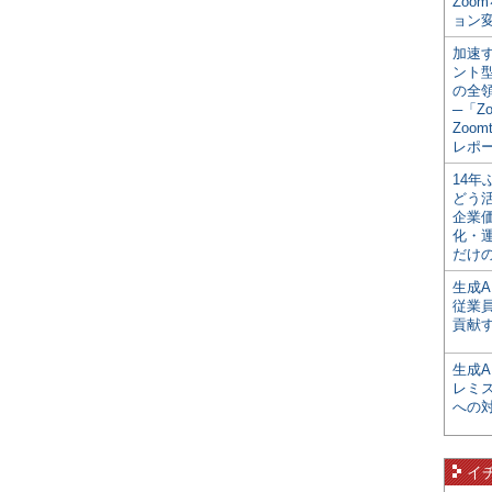
Zoo
ョン変
加速す
ント
の全
─「Z
Zoomt
レポ
14
どう
企業
化・
だけの
生成A
従業
貢献す
生成
レミ
への
イ