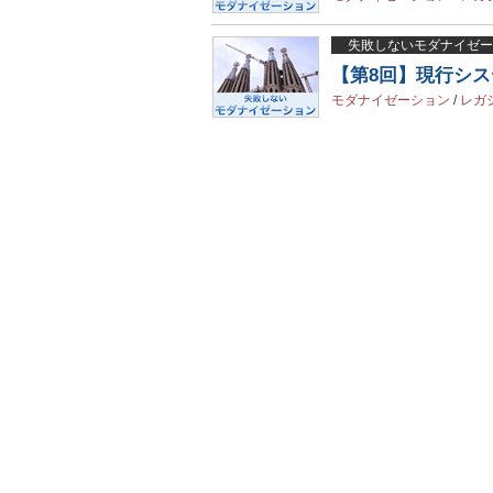
失敗しないモダナイゼー
【第8回】現行シ
モダナイゼーション
/
レガ