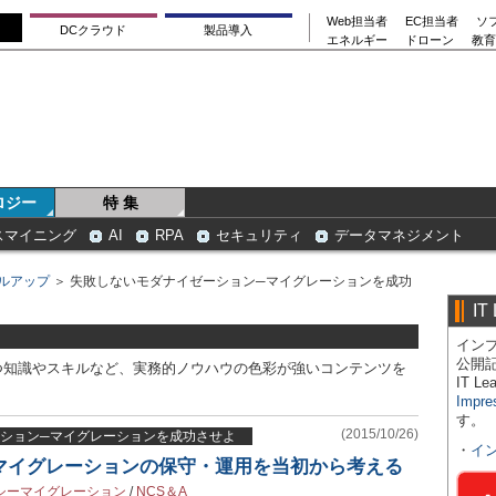
Web担当者
EC担当者
ソ
DCクラウド
製品導入
エネルギー
ドローン
教育
ロジー
特 集
スマイニング
AI
RPA
セキュリティ
データマネジメント
ルアップ
＞ 失敗しないモダナイゼーション─マイグレーションを成功
IT
インプ
公開
つ知識やスキルなど、実務的ノウハウの色彩が強いコンテンツを
IT 
Impre
す。
(2015/10/26)
ション─マイグレーションを成功させよ
・
イ
トマイグレーションの保守・運用を当初から考える
シーマイグレーション
/
NCS＆A