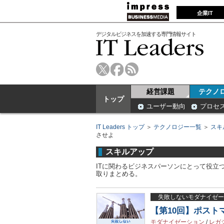
企業IT
デジタルビジネスを加速する専門情報サイト
経営課題
テクノ
トップ
ユーザー動向
プロセ
IT Leaders トップ
＞
テクノロジー一覧
＞
スキ
させよ
スキルアップ
ITに関わるビジネスパーソンにとって役立
取りまとめる。
失敗しないモダナイゼー
【第10回】ポス
モダナイゼーション
/
レガ