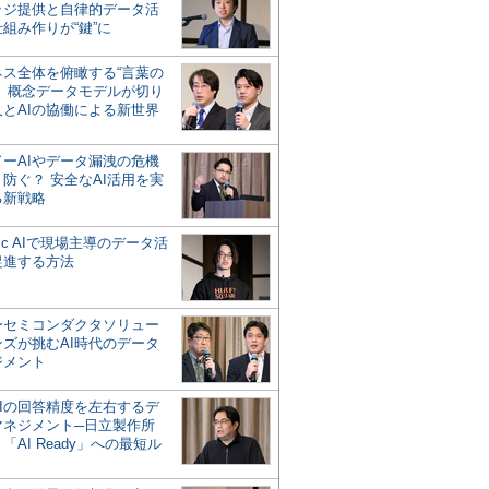
ッジ提供と自律的データ活
組み作りが“鍵”に
ネス全体を俯瞰する“言葉の
”、概念データモデルが切り
人とAIの協働による新世界
？
ドーAIやデータ漏洩の危機
防ぐ？ 安全なAI活用を実
る新戦略
ntic AIで現場主導のデータ活
促進する方法
ーセミコンダクタソリュー
ンズが挑むAI時代のデータ
ジメント
AIの回答精度を左右するデ
マネジメント─日立製作所
「AI Ready」への最短ル