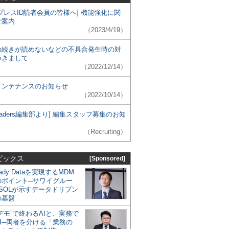
プレスID読者会員の皆様へ] 機能強化に関
ご案内
（2023/4/19）
の続きが読めないなどの不具合発生時の対
つきまして
（2022/12/14）
メンテナンスのお知らせ
（2022/10/14）
 Leaders編集部より] 編集スタッフ募集のお知
（Recruiting）
ピックス
[Sponsored]
eady Dataを実現するMDM
のポイント─サワイグルー
SOLが示すデータドリブン
の基盤
デモ”で終わるAIと、実務で
I─両者を分ける「業務の