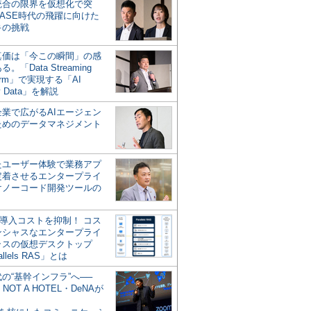
統合の限界を仮想化で突
ASE時代の飛躍に向けた
キの挑戦
の真価は「今この瞬間」の感
。「Data Streaming
form」で実現する「AI
y Data」を解説
企業で広がるAIエージェン
ためのデータマネジメント
？
たユーザー体験で業務アプ
定着させるエンタープライ
けノーコード開発ツールの
の導入コストを抑制！ コス
ンシャスなエンタープライ
ラスの仮想デスクトップ
allels RAS」とは
代の“基幹インフラ”へ──
NOT A HOTEL・DeNAが