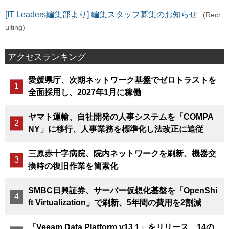
[IT Leaders編集部より] 編集スタッフ募集のお知らせ
(Recr
uiting)
アクセスランキング
愛媛県庁、次期ネットワーク基盤でゼロトラストを
全面採用し、2027年1月に稼働
ヤマト運輸、自社開発の人事システムを「COMPA
NY」に移行、人事業務を標準化し法改正に追従
三原赤十字病院、院内ネットワークを刷新、機器交
換時の復旧作業を簡素化
SMBC日興証券、サーバー仮想化基盤を「OpenShi
ft Virtualization」で刷新、5年間の費用を2割減
「Veeam Data Platform v13.1」をリリース、14の