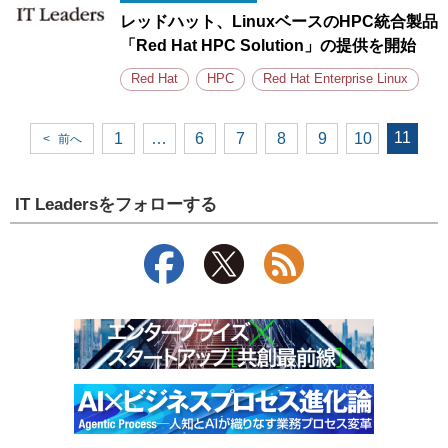
レッドハット、LinuxベースのHPC統合製品
「Red Hat HPC Solution」の提供を開始
Red Hat
HPC
Red Hat Enterprise Linux
11
1
…
6
7
8
9
10
<
前へ
IT Leadersをフォローする