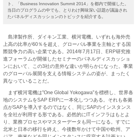
ト、「Business Innovation Summit 2014」を都内で開催した。
当日のプログラムの中でも、とりわけ興味深い話題が議論され
たパネルディスカッションのトピックを紹介する。
島津製作所、ダイキン工業、横河電機。いずれも海外売
上高の比率が60％を超え、グローバル事業を主軸とする国
際競争力の高い企業である。2014年7月17日、ERP研究推
進フォーラムが開催したセミナーのパネルディスカッショ
ンにおいて、この3社の意外な違いが明らかになった。事業
のグローバル展開を支える情報システムの姿が、まったく
異なっていることだ。
まず横河電機は”One Global Yokogawa”を標榜し、世界各
地のシステムをSAP ERPに一本化しつつある。それも各拠
点がSAPを導入するのではなく、同じSAPのインスタンス
を全社が利用する形である。必然的にITインフラはもとよ
り、業務プロセスやマスターデータも同一になる。すでに
北米と日本の移行を終え、今後数年かけて中国や欧州、ア
ジア、南米などを同じインスタンスに収容する計画とい