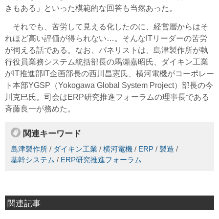
きもある」といった模範的な回答も当然あった。
それでも、苦労して見える化したのに、経営層からはそ
れほど高い評価が得られない…。そんなITリーダーの苦労
が伺える話である。なお、パネリストは、島津製作所が執
行役員業務システム統括部長の馬瀬嘉昭氏、ダイキン工業
がIT推進部IT企画部長の西川昌憲氏、横河電機がコーポレー
ト本部YGSP（Yokogawa Global System Project）部長の今
川克巳氏。司会はERP研究推進フォーラムの理事長である
斉藤良一が務めた。
関連キーワード
島津製作所
/
ダイキン工業
/
横河電機
/
ERP
/
製造
/
基幹システム
/
ERP研究推進フォーラム
関連記事