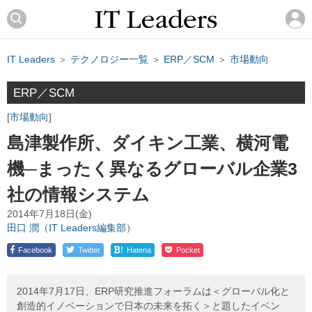
IT Leaders
＞
テクノロジー一覧
＞
ERP／SCM
＞
市場動向
ERP／SCM
市場動向
島津製作所、ダイキン工業、横河電
機─まったく異なるグローバル企業3
社の情報システム
2014年7月18日(金)
田口 潤（IT Leaders編集部）
!
Facebook
Twitter
Hatena
Pocket
2014年7月17日、ERP研究推進フォーラムは＜グローバル化と
創造的イノベーションで日本の未来を拓く＞と題したイベン