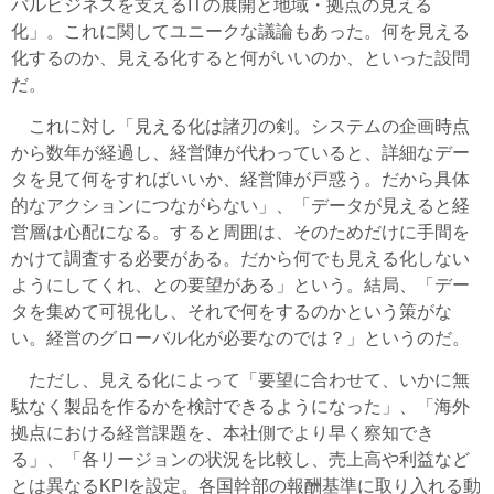
バルビジネスを支えるITの展開と地域・拠点の見える
化」。これに関してユニークな議論もあった。何を見える
化するのか、見える化すると何がいいのか、といった設問
だ。
これに対し「見える化は諸刃の剣。システムの企画時点
から数年が経過し、経営陣が代わっていると、詳細なデー
タを見て何をすればいいか、経営陣が戸惑う。だから具体
的なアクションにつながらない」、「データが見えると経
営層は心配になる。すると周囲は、そのためだけに手間を
かけて調査する必要がある。だから何でも見える化しない
ようにしてくれ、との要望がある」という。結局、「デー
タを集めて可視化し、それで何をするのかという策がな
い。経営のグローバル化が必要なのでは？」というのだ。
ただし、見える化によって「要望に合わせて、いかに無
駄なく製品を作るかを検討できるようになった」、「海外
拠点における経営課題を、本社側でより早く察知でき
る」、「各リージョンの状況を比較し、売上高や利益など
とは異なるKPIを設定。各国幹部の報酬基準に取り入れる動