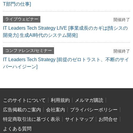
T部門の仕事]
ライブウェビナー
開催終了
IT Leaders Tech Strategy LIVE [事業成長のカギは[情シスの
開発力] 生成AI時代のシステム開発]
コンファレンス/セミナー
開催終了
IT Leaders Tech Strategy [前提のゼロトラスト、不断のサイ
バーハイジーン]
このサイトについて
利用規約
メルマガ購読
広告掲載のご案内
会社案内
プライバシーポリシー
特定商取引法に基づく表示
サイトマップ
お問合せ
よくある質問