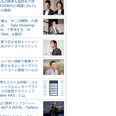
統合の限界を仮想化で突
ASE時代の飛躍に向けた
キの挑戦
の真価は「今この瞬間」の感
。「Data Streaming
form」で実現する「AI
y Data」を解説
企業で広がるAIエージェン
ためのデータマネジメント
？
たユーザー体験で業務アプ
定着させるエンタープライ
けノーコード開発ツールの
の導入コストを抑制！ コス
ンシャスなエンタープライ
ラスの仮想デスクトップ
allels RAS」とは
代の“基幹インフラ”へ──
NOT A HOTEL・DeNAが