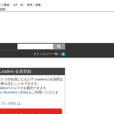
フト開発
IoT・AI
研究・調査
講座
テクノロジー一覧へ
 Leaders 会員登録
レスID会員になるとIT Leadersの会員限定
記事を読むことができます。
Leadersのメルマガを購読できます
ss Business Library
もご利用いただけま
ンプレスIDとは