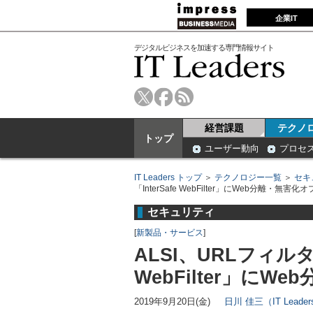
企業IT
デジタルビジネスを加速する専門情報サイト
経営課題
テクノ
トップ
ユーザー動向
プロセ
IT Leaders トップ
＞
テクノロジー一覧
＞
セキ
「InterSafe WebFilter」にWeb分離・無害化
セキュリティ
[
新製品・サービス
]
ALSI、URLフィルタ
WebFilter」に
2019年9月20日(金)
日川 佳三（IT Lead