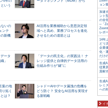
ン5年の
ータマネジメント（MDM）から
Zoo
ョン変
」という
加速す
ント
の全
─「Z
れないの
AI活用を業務補助から意思決定領
Zoomt
ジェンテ
域へと高め、業務プロセスを進化
レポ
合の新機
させるための道筋とは
14
どう
企業
化・
「データ
「データの民主化」の実践法！ ナ
だけの
組織」
レッジ提供と自律的データ活用の
生成A
仕組み作りが“鍵”に
従業
貢献す
生成
レミ
言葉の地
シャドーAIやデータ漏洩の危機を
への
切り拓く
どう防ぐ？ 安全なAI活用を実現す
界とは？
る新戦略
イ