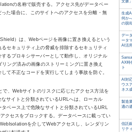
文脈」
bIsolationの名称で販売する。アクセス先がデータベー
だった場合に、このサイトへのアクセスを分離・無
生成
何か─
の脱
デー
Ericom Shield）は、Webページを画像に置き換えるという
ータ
AI活
れるセキュリティ上の脅威を排除するセキュリティ
介するプロキシサーバーとして動作し、オリジナル
San
AX
ンダリング済みの画像のストリーミングに置き換え
ト
介して不正なコードを実行してしまう事故を防ぐ。
AI
ウス
ネス
onを使うことで、Webサイトのリスクに応じたアクセス方法を
なサイトと分類されているURLへは、ローカル
製造
適の
ータベース上で危険なサイトと分類されているURL
Filterでアクセスをブロックする。データベースに載ってい
 WebIsolationを介してWebアクセスし、レンダリン
信託銀
リテ