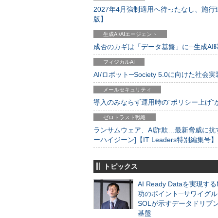
2027年4月強制適用へ待ったなし、施行迫
版】
生成AI/AIエージェント
成否のカギは「データ基盤」に─生成AI時代
フィジカルAI
AI/ロボット─Society 5.0に向けた社会実
メールセキュリティ
導入のみならず運用時の“ポリシー上げ”が肝心
ゼロトラスト戦略
ランサムウェア、AI詐欺…最新脅威に抗
ーハイジーン]【IT Leaders特別編集号】
トピックス
AI Ready Dataを実現す
功のポイント─サワイグル
SOLが示すデータドリブ
基盤