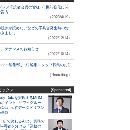
プレスID読者会員の皆様へ] 機能強化に関
ご案内
（2023/4/19）
の続きが読めないなどの不具合発生時の対
つきまして
（2022/12/14）
メンテナンスのお知らせ
（2022/10/14）
 Leaders編集部より] 編集スタッフ募集のお知
（Recruiting）
ピックス
[Sponsored]
eady Dataを実現するMDM
のポイント─サワイグルー
SOLが示すデータドリブン
の基盤
デモ”で終わるAIと、実務で
I─両者を分ける「業務の