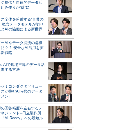
ッジ提供と自律的データ活
組み作りが“鍵”に
ネス全体を俯瞰する“言葉の
”、概念データモデルが切り
人とAIの協働による新世界
？
ドーAIやデータ漏洩の危機
防ぐ？ 安全なAI活用を実
る新戦略
ntic AIで現場主導のデータ活
促進する方法
ーセミコンダクタソリュー
ンズが挑むAI時代のデータ
ジメント
AIの回答精度を左右するデ
マネジメント─日立製作所
「AI Ready」への最短ル