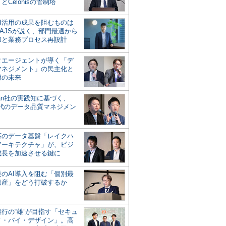
とCelonisの管制塔
AI活用の成果を阻むものは
AJSが説く、部門最適から
却と業務プロセス再設計
タエージェントが導く「デ
マネジメント」の民主化と
用の未来
san社の実践知に基づく、
時代のデータ品質マネジメン
対応のデータ基盤「レイクハ
アーキテクチャ」が、ビジ
成長を加速させる鍵に
業のAI導入を阻む「個別最
遺産」をどう打破するか
行の“雄”が目指す「セキュ
ィ・バイ・デザイン」。高