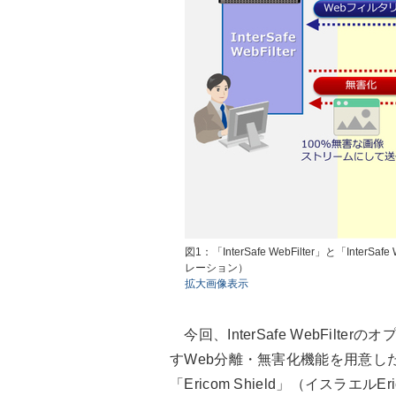
図1：「InterSafe WebFilter」と「In
レーション）
拡大画像表示
今回、InterSafe WebFil
すWeb分離・無害化機能を用意し
「Ericom Shield」（イスラエル