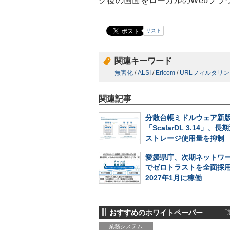
グ後の画面をローカルのWebブラ
リスト
関連キーワード
無害化
/
ALSI
/
Ericom
/
URLフィルタリ
関連記事
分散台帳ミドルウェア新
「ScalarDL 3.14」、
ストレージ使用量を抑制
愛媛県庁、次期ネットワ
でゼロトラストを全面採
2027年1月に稼働
おすすめのホワイトペーパー
「製
業務システム