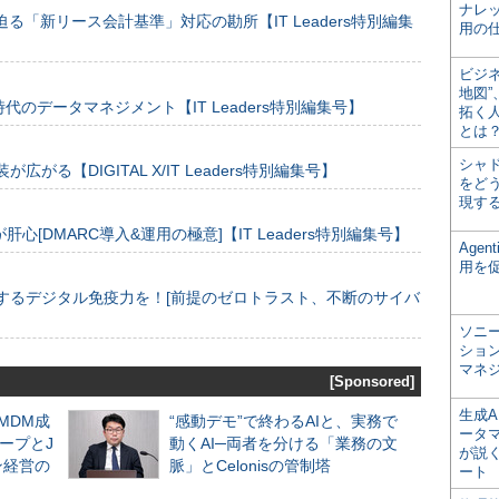
ナレ
る「新リース会計基準」対応の勘所【IT Leaders特別編集
用の仕
ビジ
地図
のデータマネジメント【IT Leaders特別編集号】
拓く
とは
シャ
装が広がる【DIGITAL X/IT Leaders特別編集号】
をどう
現す
[DMARC導入&運用の極意]【IT Leaders特別編集号】
Age
用を
するデジタル免疫力を！[前提のゼロトラスト、不断のサイバ
ソニ
ショ
マネ
[Sponsored]
生成
るMDM成
“感動デモ”で終わるAIと、実務で
ータ
ープとJ
動くAI─両者を分ける「業務の文
が説く
ン経営の
脈」とCelonisの管制塔
ート