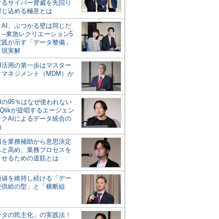
するサイバー脅威を先回り
封じ込める極意とは
とAI、ぶつかる壁は同じだ
」─東急レクリエーション5
実践が示す「データ整備」
う現実解
AI活用の第一歩はマスター
タマネジメント（MDM）か
Iの95％はなぜ使われない
Qlikが提唱するエージェン
ックAIによるデータ統合の
軸
活用を業務補助から意思決定
へと高め、業務プロセスを
させるための道筋とは
の価値を維持し続ける「デー
続供給の型」と「横断組
ータの民主化」の実践法！