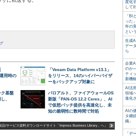
ウザに転送する。
度化
して
「BI
った
年の
とい
生成
ング
デー
ら
企業A
のか─
版
「Veeam Data Platform v13.1」
ティ
長期運用時の
をリリース、14のハイパーバイザ
新機
ーをバックアップ対象に
AI
ーク基盤
パロアルト、ファイアウォールOS
領域
進化
用し、
新版「PAN-OS 12.2 Ceres」、AI
で仮想パッチ提供を高速化し、未
AI
知の脆弱性に数時間で対処
タ継
織」
品/サービス資料ダウンロードサイト「Impress Business Library」へ」
「デ