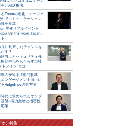
mを核にしたコミュニケーシ
革とAI活用法
るZoomの進化、エージェ
型AIでコミュニケーション
領域を変革
oom主催リアルイベント
opia On the Road Japan」
ート
年ぶりに到来したチャンスを
活かす？
価値向上とセキュリティ強
運用効率化をもたらす自社
“ドメイン”とは
I導入が迫るIT部門改革―
員エンゲージメント向上に
るRidgelinezの処方箋
AI時代に求められるオンプ
ス基盤─電力急増と機密性
対応策
チオシ特集