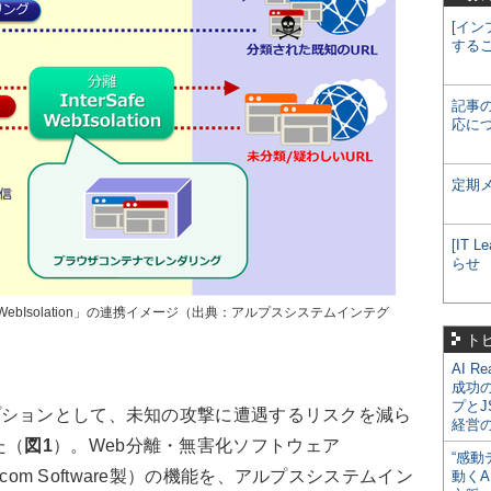
[イン
する
記事
応に
定期
[IT
らせ
terSafe WebIsolation」の連携イメージ（出典：アルプスシステムインテグ
ト
AI R
成功
プとJ
terのオプションとして、未知の攻撃に遭遇するリスクを減ら
経営
た（
図1
）。Web分離・無害化ソフトウェア
“感動
Ericom Software製）の機能を、アルプスシステムイン
動くA