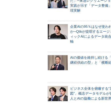
た」─東急レクリエーショ
実践が示す「データ整備
現実解
企業AIの95％はなぜ使わ
か─Qlikが提唱するエー
ィックAIによるデータ統
軸
AIの価値を維持し続ける
継続供給の型」と「横断
ビジネス全体を俯瞰する“
図”、概念データモデルが
人とAIの協働による新世