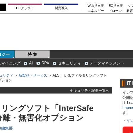
Web担当者
EC担当者
ソ
DCクラウド
製品導入
エネルギー
ドローン
教育
ロジー
特 集
スマイニング
AI
RPA
セキュリティ
データマネジメント
ュリティ
＞
新製品・サービス
＞ ALSI、URLフィルタリングソフト
オプション
IT
セキュリティ記事一覧へ
インプ
公開
IT 
リングソフト「InterSafe
Impre
す。
Web分離・無害化オプション
・
イ
ers編集部）