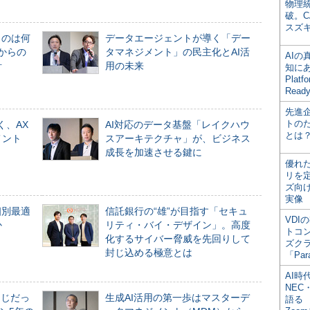
物理
破。C
スズ
ものは何
データエージェントが導く「デー
からの
タマネジメント」の民主化とAI活
AI
計
用の未来
知にある
Plat
Read
先進
トの
く、AX
AI対応のデータ基盤「レイクハウ
とは
メント
スアーキテクチャ」が、ビジネス
成長を加速させる鍵に
優れ
リを
ズ向
実像
個別最適
信託銀行の“雄”が目指す「セキュ
VDI
か
リティ・バイ・デザイン」。高度
トコ
化するサイバー脅威を先回りして
ズク
封じ込める極意とは
「Par
AI時
NEC・
同じだっ
生成AI活用の第一歩はマスターデ
語る