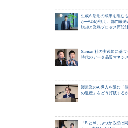
生成AI活用の成果を阻む
か─AJSが説く、部門最適
脱却と業務プロセス再設
Sansan社の実践知に基づ
時代のデータ品質マネジ
製造業のAI導入を阻む「
の遺産」をどう打破する
「BIとAI、ぶつかる壁は