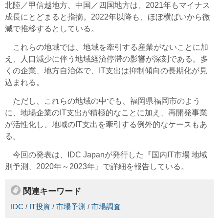
北陸／甲信越地方、中国／四国地方は、2021年もマイナス
成長にとどまると指摘。2022年以降も、ほぼ横ばいから微
減で推移するとしている。
これらの地域では、地域を牽引する産業がないことに加
え、人口減少に伴う地域経済停滞の影響が深刻である。多
くの企業、地方自治体で、IT支出は抑制傾向の長期化が見
込まれる。
ただし、これらの地域の中でも、福岡県福岡市のよう
に、地場企業のIT支出が積極的なことに加え、再開発事業
が活性化し、地域のIT支出を牽引する例外的なケースもあ
る。
今回の発表は、IDC Japanが発行した『国内IT市場 地域
別予測、2020年～2023年』で詳細を報告している。
関連キーワード
IDC
/
IT投資
/
市場予測
/
市場調査