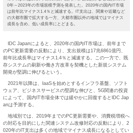
0年～2023年の市場規模予測を発表した。2020年の国内IT市場
は前年比マイナス1.4％と減速する。IT支出は、関東や近畿など
の大都市圏で拡大する一方、大都市圏以外の地域ではマイナス
成長を含め、低い成長率にとどまる。
IDC Japanによると、2020年の国内IT市場は、前年まで
のPC更新需要の反動により、支出規模は17兆6861億円、
前年比成長率はマイナス1.4％と減速する。この一方で、既
存システムの刷新や働き方改革を契機とした新規システム
開発が堅調に伸びるという。
2021年以降は、IaaSを始めとするインフラ基盤、ソフト
ウェア、ビジネスサービスの堅調な伸びと、5G関連の投資
によって、国内IT市場全体では緩やかに回復するとIDC Jap
anは予測する。
地域別では、2019年までのPC更新需要や、消費税増税へ
の対応を目的にした関連システム改修対応の反動により、2
020年のIT支出は多くの地域でマイナス成長になるとしてい