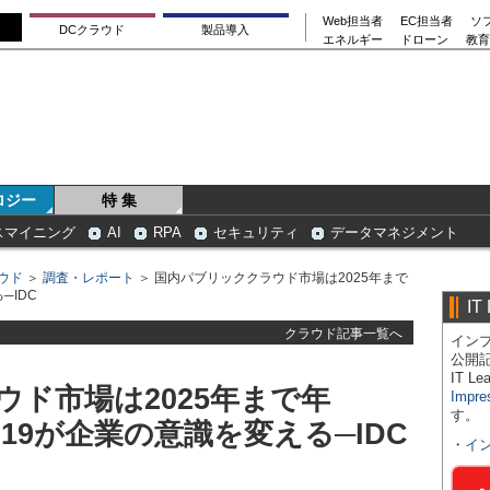
Web担当者
EC担当者
ソ
DCクラウド
製品導入
エネルギー
ドローン
教育
ロジー
特 集
スマイニング
AI
RPA
セキュリティ
データマネジメント
ウド
＞
調査・レポート
＞ 国内パブリッククラウド市場は2025年まで
─IDC
IT
クラウド記事一覧へ
インプ
公開
IT 
ド市場は2025年まで年
Impre
す。
D-19が企業の意識を変える─IDC
・
イ