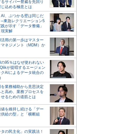
するサイバー脅威を先回り
封じ込める極意とは
とAI、ぶつかる壁は同じだ
」─東急レクリエーション5
実践が示す「データ整備」
う現実解
AI活用の第一歩はマスター
タマネジメント（MDM）か
Iの95％はなぜ使われない
Qlikが提唱するエージェン
ックAIによるデータ統合の
軸
活用を業務補助から意思決定
へと高め、業務プロセスを
させるための道筋とは
の価値を維持し続ける「デー
続供給の型」と「横断組
ータの民主化」の実践法！