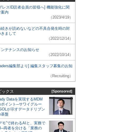
プレスID読者会員の皆様へ] 機能強化に関
ご案内
（2023/4/19）
の続きが読めないなどの不具合発生時の対
つきまして
（2022/12/14）
メンテナンスのお知らせ
（2022/10/14）
 Leaders編集部より] 編集スタッフ募集のお知
（Recruiting）
ピックス
[Sponsored]
eady Dataを実現するMDM
のポイント─サワイグルー
SOLが示すデータドリブン
の基盤
デモ”で終わるAIと、実務で
I─両者を分ける「業務の