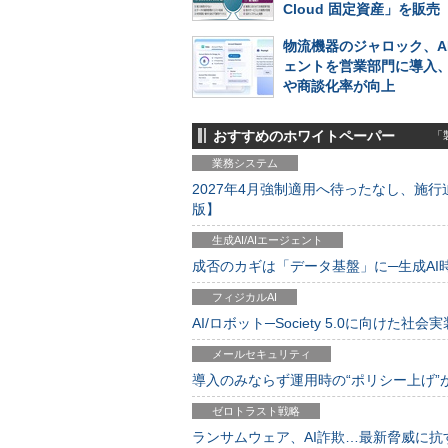
Cloud 固定資産」を販売
物流機器のジャロック、A
ェントを営業部門に導入
や商談化率が向上
おすすめのホワイトペーパー
「製
業務システム
2027年4月強制適用へ待ったなし、施行迫
版】
生成AI/AIエージェント
成否のカギは「データ基盤」に─生成AI時代
フィジカルAI
AI/ロボット─Society 5.0に向けた社会実
メールセキュリティ
導入のみならず運用時の“ポリシー上げ”が肝心
ゼロトラスト戦略
ランサムウェア、AI詐欺…最新脅威に抗