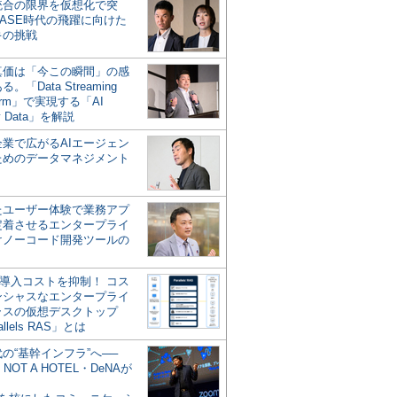
統合の限界を仮想化で突
ASE時代の飛躍に向けた
キの挑戦
の真価は「今この瞬間」の感
。「Data Streaming
form」で実現する「AI
y Data」を解説
企業で広がるAIエージェン
ためのデータマネジメント
？
たユーザー体験で業務アプ
定着させるエンタープライ
けノーコード開発ツールの
の導入コストを抑制！ コス
ンシャスなエンタープライ
ラスの仮想デスクトップ
allels RAS」とは
代の“基幹インフラ”へ──
NOT A HOTEL・DeNAが