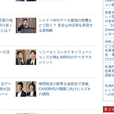
Zoo
ョン変
加速す
ント
言葉の地
シャドーAIやデータ漏洩の危機を
の全
切り拓く
どう防ぐ？ 安全なAI活用を実現す
─「Z
Zoomt
界とは？
る新戦略
レポ
14
どう
企業
データ活
ソニーセミコンダクタソリューシ
化・
ョンズが挑むAI時代のデータマネ
だけの
ジメント
生成A
従業
貢献す
するデー
物理統合の限界を仮想化で突破。
生成
所が説
CASE時代の飛躍に向けたスズキ
レミ
ルート
の挑戦
への
イ