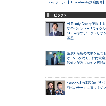
ーハイジーン]【IT Leaders特別編集号】
トピックス
AI Ready Dataを実現す
功のポイント─サワイグル
SOLが示すデータドリブ
基盤
生成AI活用の成果を阻む
か─AJSが説く、部門最適
脱却と業務プロセス再設
Sansan社の実践知に基づ
時代のデータ品質マネジ