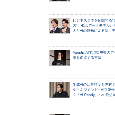
ビジネス全体を俯瞰する“
図”、概念データモデルが
人とAIの協働による新世
Agentic AIで現場主導の
用を促進する方法
生成AIの回答精度を左右
タマネジメント─日立製作
く「AI Ready」への最短