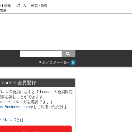
フト開発
IoT・AI
研究・調査
講座
テクノロジー一覧へ
 Leaders 会員登録
レスID会員になるとIT Leadersの会員限定
記事を読むことができます。
Leadersのメルマガを購読できます
ss Business Library
もご利用いただけま
ンプレスIDとは