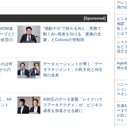
ナレ
用の仕
[Sponsored]
ビジ
地図
るMDM成
“感動デモ”で終わるAIと、実務で
拓く
とは
ープとJ
動くAI─両者を分ける「業務の文
ン経営の
脈」とCelonisの管制塔
シャ
をどう
現す
Age
ものは何
データエージェントが導く「デー
用を
からの
タマネジメント」の民主化とAI活
計
用の未来
ソニ
ショ
マネ
く、AX
AI対応のデータ基盤「レイクハウ
メント
スアーキテクチャ」が、ビジネス
生成
成長を加速させる鍵に
ータ
が説く
ート