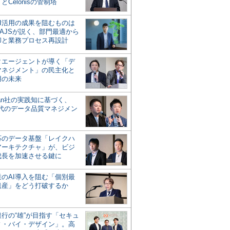
とCelonisの管制塔
AI活用の成果を阻むものは
AJSが説く、部門最適から
却と業務プロセス再設計
タエージェントが導く「デ
マネジメント」の民主化と
用の未来
san社の実践知に基づく、
時代のデータ品質マネジメン
対応のデータ基盤「レイクハ
アーキテクチャ」が、ビジ
成長を加速させる鍵に
業のAI導入を阻む「個別最
遺産」をどう打破するか
行の“雄”が目指す「セキュ
ィ・バイ・デザイン」。高