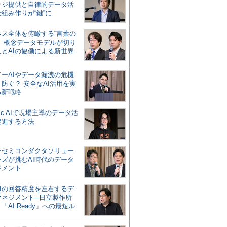
ッジ提供と自律的データ活
組み作りが“鍵”に
ネス全体を俯瞰する“言葉の
”、概念データモデルが切り
人とAIの協働による新世界
？
ドーAIやデータ漏洩の危機
防ぐ？ 安全なAI活用を実
る新戦略
ntic AIで現場主導のデータ活
促進する方法
ーセミコンダクタソリュー
ンズが挑むAI時代のデータ
ジメント
AIの回答精度を左右するデ
マネジメント─日立製作所
「AI Ready」への最短ル