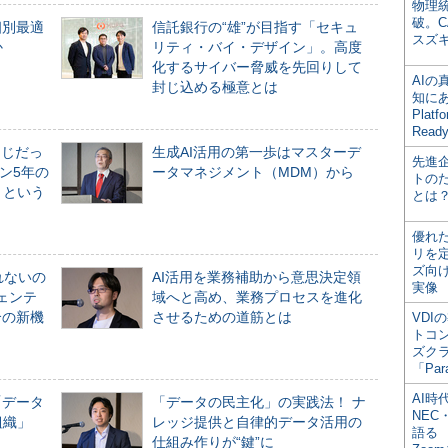
物理
破。C
個別最適
信託銀行の“雄”が目指す「セキュ
スズ
か
リティ・バイ・デザイン」。高度
化するサイバー脅威を先回りして
AI
封じ込める極意とは
知にある
Plat
Read
同じだっ
生成AI活用の第一歩はマスターデ
先進
ン5年の
ータマネジメント（MDM）から
トの
」という
とは
優れ
リを
ズ向
れないの
AI活用を業務補助から意思決定領
実像
ジェンテ
域へと高め、業務プロセスを進化
合の新機
させるための道筋とは
VDI
トコ
ズク
「Par
AI時
「データ
「データの民主化」の実践法！ ナ
NEC・
組織」
レッジ提供と自律的データ活用の
語る
仕組み作りが“鍵”に