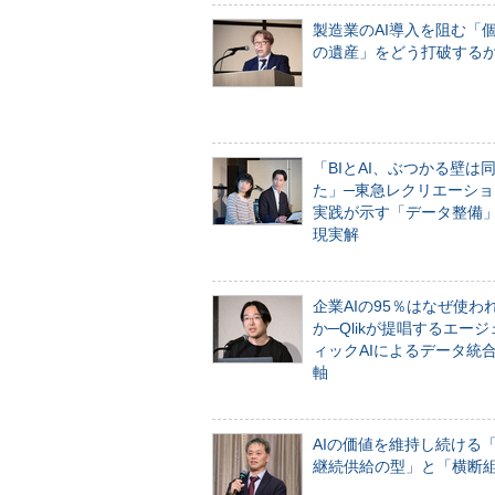
製造業のAI導入を阻む「
の遺産」をどう打破する
「BIとAI、ぶつかる壁は
た」─東急レクリエーショ
実践が示す「データ整備
現実解
企業AIの95％はなぜ使わ
か─Qlikが提唱するエー
ィックAIによるデータ統
軸
AIの価値を維持し続ける
継続供給の型」と「横断