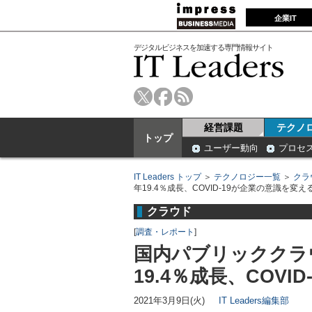
企業IT
デジタルビジネスを加速する専門情報サイト
経営課題
テクノ
トップ
ユーザー動向
プロセ
IT Leaders トップ
＞
テクノロジー一覧
＞
クラ
年19.4％成長、COVID-19が企業の意識を変える
クラウド
[
調査・レポート
]
国内パブリッククラウ
19.4％成長、COVI
2021年3月9日(火)
IT Leaders編集部