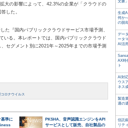
文脈」
染拡大の影響によって、42.3%の企業が「クラウドの
回答した。
生成
何か─
の脱
が発行した『国内パブリッククラウドサービス市場予測、
デー
告している。本レポートでは、国内パブリッククラウド
ータ
AI活
セグメント別に2021年～2025年までの市場予測
San
AX
ト
AI
ウス
ネス
型コロナウイルス
製造
適の
計基準に
PKSHA、音声認識エンジンをAPI
信託銀
iness
サービスとして販売、自社製品の
リテ