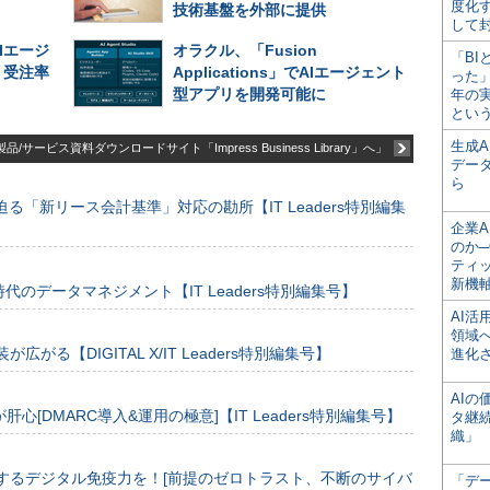
度化
技術基盤を外部に提供
して
Iエージ
オラクル、「Fusion
「BI
、受注率
Applications」でAIエージェント
った
型アプリを開発可能に
年の
とい
生成
品/サービス資料ダウンロードサイト「Impress Business Library」へ」
デー
ら
る「新リース会計基準」対応の勘所【IT Leaders特別編集
企業A
のか─
ティ
新機
のデータマネジメント【IT Leaders特別編集号】
AI
領域
装が広がる【DIGITAL X/IT Leaders特別編集号】
進化
AI
[DMARC導入&運用の極意]【IT Leaders特別編集号】
タ継
織」
するデジタル免疫力を！[前提のゼロトラスト、不断のサイバ
「デ