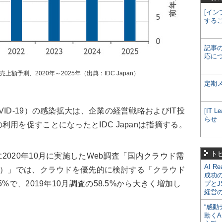
[イン
する
記事
応に
額予測、2020年～2025年（出典：IDC Japan）
定期
D-19）の感染拡大は、企業の経営戦略およびIT投
[IT
らせ
用を促すことになったとIDC Japanは指摘する。
ト
020年10月に実施したWeb調査「国内クラウド需
AI R
 Survey）」では、クラウドを優先的に検討する「クラウド
成功
%で、2019年10月調査の58.5%から大きく増加し
プとJ
経営
“感動
動くA