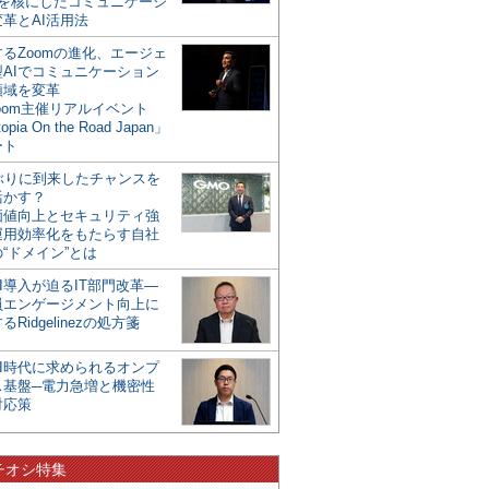
mを核にしたコミュニケーシ
革とAI活用法
るZoomの進化、エージェ
型AIでコミュニケーション
領域を変革
oom主催リアルイベント
opia On the Road Japan」
ート
年ぶりに到来したチャンスを
活かす？
価値向上とセキュリティ強
運用効率化をもたらす自社
“ドメイン”とは
I導入が迫るIT部門改革―
員エンゲージメント向上に
るRidgelinezの処方箋
AI時代に求められるオンプ
ス基盤─電力急増と機密性
対応策
チオシ特集