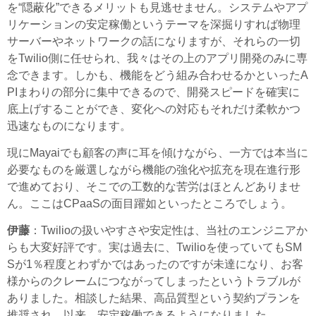
を“隠蔽化”できるメリットも見逃せません。システムやアプ
リケーションの安定稼働というテーマを深掘りすれば物理
サーバーやネットワークの話になりますが、それらの一切
をTwilio側に任せられ、我々はその上のアプリ開発のみに専
念できます。しかも、機能をどう組み合わせるかといったA
PIまわりの部分に集中できるので、開発スピードを確実に
底上げすることができ、変化への対応もそれだけ柔軟かつ
迅速なものになります。
現にMayaiでも顧客の声に耳を傾けながら、一方では本当に
必要なものを厳選しながら機能の強化や拡充を現在進行形
で進めており、そこでの工数的な苦労はほとんどありませ
ん。ここはCPaaSの面目躍如といったところでしょう。
伊藤
：Twilioの扱いやすさや安定性は、当社のエンジニアか
らも大変好評です。実は過去に、Twilioを使っていてもSM
Sが1％程度とわずかではあったのですが未達になり、お客
様からのクレームにつながってしまったというトラブルが
ありました。相談した結果、高品質型という契約プランを
推奨され、以来、安定稼働できるようになりました。