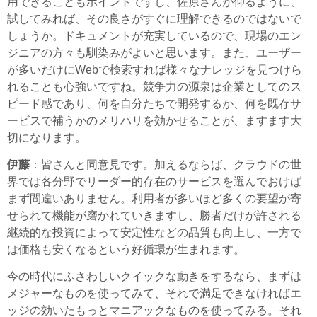
用できることもポイントですし、佐原さんが仰るように、
試してみれば、その良さがすぐに理解できるのではないで
しょうか。ドキュメントが充実しているので、現場のエン
ジニアの方々も馴染みがよいと思います。また、ユーザー
が多いだけにWebで検索すれば様々なナレッジを見つけら
れることも心強いですね。競争力の源泉は企業としてのス
ピード感であり、何を自分たちで開発するか、何を既存サ
ービスで補うかのメリハリを効かせることが、ますます大
切になります。
伊藤
：皆さんと同意見です。加えるならば、クラウドの世
界では各分野でリーダー的存在のサービスを選んでおけば
まず間違いありません。利用者が多いほど多くの要望が寄
せられて機能が磨かれていきますし、勝者だけが許される
継続的な投資によって安定性などの品質も向上し、一方で
は価格も安くなるという好循環が生まれます。
今の時代にふさわしいクイックな動きをするなら、まずは
メジャーなものを使ってみて、それで満足できなければエ
ッジの効いたもっとマニアックなものを使ってみる。それ