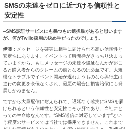
SMSの未達をゼロに近づける信頼性と
安定性
─SMS認証サービスにも幾つもの選択肢があると思います
が、何がTwilio採用の決め手だったのでしょう。
伊藤
：メッセージを確実に相手に届けられる高い信頼性と
安定性にあります。イベントって時間枠がきっちり決まっ
ていますから、もしメッセージの未達や遅延なんかが起こ
ると購入者からのクレームの嵐となるのは必至です。大規
模なトラブルでイベント開始が遅れようものなら興行主は
進行の変更を余儀なくされ、最悪の場合は損害賠償にも発
展しかねません。
ですから大量配信に耐えられて、遅延なく確実にSMSを届
けられるという信頼性と安定性こそが肝であり、当社にと
っての生命線なんです。“SMS送信に対応しています”とい
う程度のサービスでは当社では採用できません。これまで