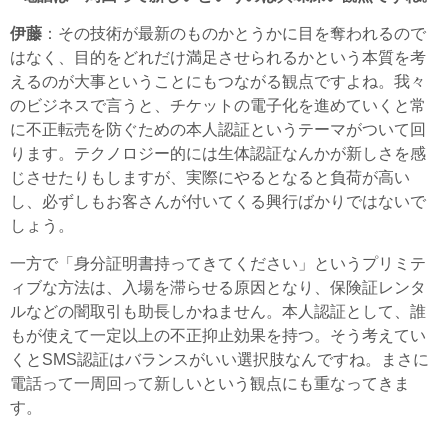
伊藤
：その技術が最新のものかとうかに目を奪われるので
はなく、目的をどれだけ満足させられるかという本質を考
えるのが大事ということにもつながる観点ですよね。我々
のビジネスで言うと、チケットの電子化を進めていくと常
に不正転売を防ぐための本人認証というテーマがついて回
ります。テクノロジー的には生体認証なんかが新しさを感
じさせたりもしますが、実際にやるとなると負荷が高い
し、必ずしもお客さんが付いてくる興行ばかりではないで
しょう。
一方で「身分証明書持ってきてください」というプリミテ
ィブな方法は、入場を滞らせる原因となり、保険証レンタ
ルなどの闇取引も助長しかねません。本人認証として、誰
もが使えて一定以上の不正抑止効果を持つ。そう考えてい
くとSMS認証はバランスがいい選択肢なんですね。まさに
電話って一周回って新しいという観点にも重なってきま
す。