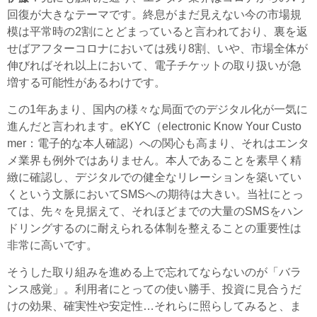
回復が大きなテーマです。終息がまだ見えない今の市場規
模は平常時の2割にとどまっていると言われており、裏を返
せばアフターコロナにおいては残り8割、いや、市場全体が
伸びればそれ以上において、電子チケットの取り扱いが急
増する可能性があるわけです。
この1年あまり、国内の様々な局面でのデジタル化が一気に
進んだと言われます。eKYC（electronic Know Your Custo
mer：電子的な本人確認）への関心も高まり、それはエンタ
メ業界も例外ではありません。本人であることを素早く精
緻に確認し、デジタルでの健全なリレーションを築いてい
くという文脈においてSMSへの期待は大きい。当社にとっ
ては、先々を見据えて、それほどまでの大量のSMSをハン
ドリングするのに耐えられる体制を整えることの重要性は
非常に高いです。
そうした取り組みを進める上で忘れてならないのが「バラ
ンス感覚」。利用者にとっての使い勝手、投資に見合うだ
けの効果、確実性や安定性…それらに照らしてみると、ま