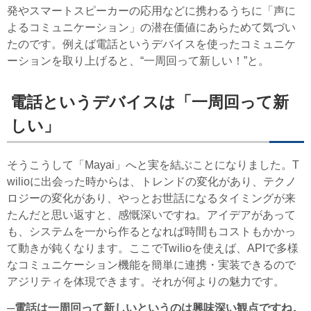
発やスマートスピーカーの応用などに携わるうちに「声に
よるコミュニケーション」の潜在価値にあらためて気づい
たのです。例えば電話というデバイスを使ったコミュニケ
ーションを取り上げると、“一周回って新しい！”と。
電話というデバイスは「一周回って新
しい」
そうこうして「Mayai」へと実を結ぶことになりました。T
wilioに出会った時からは、トレンドの変化があり、テクノ
ロジーの変化があり、やっとお世話になるタイミングが来
たんだと思い返すと、感慨深いですね。アイデアがあって
も、システムを一から作るとなれば時間もコストもかかっ
て動きが鈍くなります。ここでTwilioを使えば、APIで多様
なコミュニケーション機能を簡単に連携・実装できるので
アジリティを体現できます。それが何よりの魅力です。
─電話は一周回って新しいというのは興味深い観点ですね。