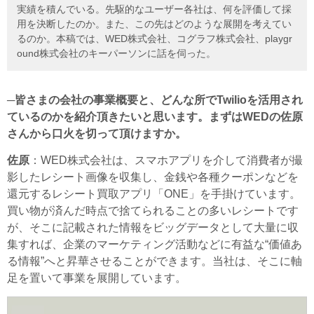
実績を積んでいる。先駆的なユーザー各社は、何を評価して採
用を決断したのか。また、この先はどのような展開を考えてい
るのか。本稿では、WED株式会社、コグラフ株式会社、playgr
ound株式会社のキーパーソンに話を伺った。
─皆さまの会社の事業概要と、どんな所でTwilioを活用され
ているのかを紹介頂きたいと思います。まずはWEDの佐原
さんから口火を切って頂けますか。
佐原
：WED株式会社は、スマホアプリを介して消費者が撮
影したレシート画像を収集し、金銭や各種クーポンなどを
還元するレシート買取アプリ「ONE」を手掛けています。
買い物が済んだ時点で捨てられることの多いレシートです
が、そこに記載された情報をビッグデータとして大量に収
集すれば、企業のマーケティング活動などに有益な“価値あ
る情報”へと昇華させることができます。当社は、そこに軸
足を置いて事業を展開しています。