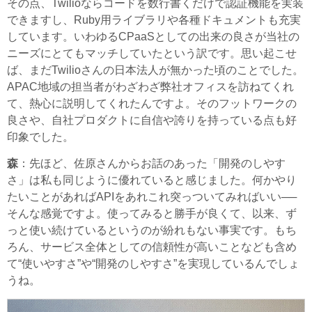
その点、Twilioならコードを数行書くだけで認証機能を実装
できますし、Ruby用ライブラリや各種ドキュメントも充実
しています。いわゆるCPaaSとしての出来の良さが当社の
ニーズにとてもマッチしていたという訳です。思い起こせ
ば、まだTwilioさんの日本法人が無かった頃のことでした。
APAC地域の担当者がわざわざ弊社オフィスを訪ねてくれ
て、熱心に説明してくれたんですよ。そのフットワークの
良さや、自社プロダクトに自信や誇りを持っている点も好
印象でした。
森
：先ほど、佐原さんからお話のあった「開発のしやす
さ」は私も同じように優れていると感じました。何かやり
たいことがあればAPIをあれこれ突っついてみればいい──
そんな感覚ですよ。使ってみると勝手が良くて、以来、ず
っと使い続けているというのが紛れもない事実です。もち
ろん、サービス全体としての信頼性が高いことなども含め
て“使いやすさ”や“開発のしやすさ”を実現しているんでしょ
うね。