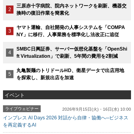
三原赤十字病院、院内ネットワークを刷新、機器交
換時の復旧作業を簡素化
ヤマト運輸、自社開発の人事システムを「COMPA
NY」に移行、人事業務を標準化し法改正に追従
SMBC日興証券、サーバー仮想化基盤を「OpenShi
ft Virtualization」で刷新、5年間の費用を2割減
丸亀製麺のトリドールHD、衛星データで出店用地
を探索し、新規出店を加速
イベント
ライブウェビナー
2026年9月15日(火)・16日(水) 10:00
インプレス AI Days 2026 対話から自律・協働へ─ビジネス
を再定義するAI