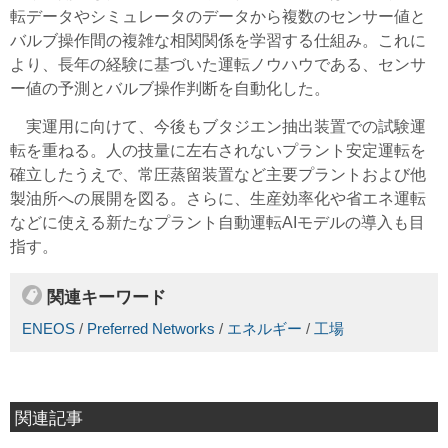
転データやシミュレータのデータから複数のセンサー値と
バルブ操作間の複雑な相関関係を学習する仕組み。これに
より、長年の経験に基づいた運転ノウハウである、センサ
ー値の予測とバルブ操作判断を自動化した。
実運用に向けて、今後もブタジエン抽出装置での試験運
転を重ねる。人の技量に左右されないプラント安定運転を
確立したうえで、常圧蒸留装置など主要プラントおよび他
製油所への展開を図る。さらに、生産効率化や省エネ運転
などに使える新たなプラント自動運転AIモデルの導入も目
指す。
関連キーワード
ENEOS
/
Preferred Networks
/
エネルギー
/
工場
関連記事