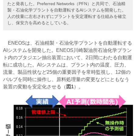
たと発表した。Preferred Networks（PFN）と共同で、石油精
製・石油化学プラントを自動運転するAIシステムを開発した。
人の技量に左右されずにプラントを安定運転する仕組みを確立
し、保安力を高めるとしている。
ENEOSは、石油精製・石油化学プラントを自動運転する
AIシステムを開発した。ENEOS川崎製油所石油化学プラン
ト内のブタジエン抽出装置において、2日間にわたる自動運
転に成功した。AIシステムは、プラント内の温度、圧力、
流量、製品性状など25個の重要因子を常時監視し、12個の
バルブを同時に操作し、原料処理量の変更などにともなう
装置の変動を安定化させる（
図1
）。