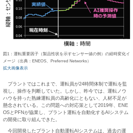
図1：運転重要因子（製品性状を示すセンサー値の例）の経時変化イ
メージ（出典：ENEOS、Preferred Networks）
拡大画像表示
プラントではこれまで、運転員が24時間体制で運転を監
視し、操作を判断していた。しかし、昨今では、運転ノウ
ハウを持った熟練運転員の高齢化にともない、人材不足が
懸念されている。この問題への対応策として2019年、ENE
OSとPFNが協業し、プラント運転を自動化するAIシステム
の開発に取り組んできた。
今回開発したプラント自動運転AIシステムは、過去の運