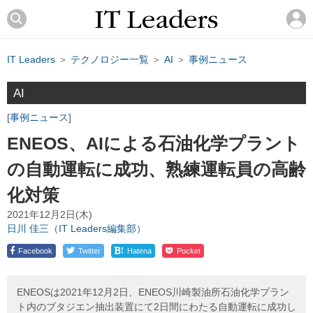
IT Leaders
＞
テクノロジー一覧
＞
AI
＞
事例ニュース
AI
事例ニュース
ENEOS、AIによる石油化学プラント
の自動運転に成功、熟練運転員の高齢
化対策
2021年12月2日(木)
日川 佳三（IT Leaders編集部）
!
Facebook
Twitter
Hatena
Pocket
ENEOSは2021年12月2日、ENEOS川崎製油所石油化学プラン
ト内のブタジエン抽出装置にて2日間にわたる自動運転に成功し