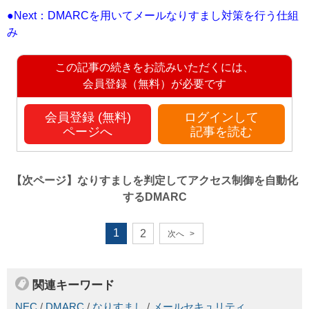
●Next：DMARCを用いてメールなりすまし対策を行う仕組
み
この記事の続きをお読みいただくには、
会員登録（無料）が必要です
会員登録 (無料)
ログインして
ページへ
記事を読む
【次ページ】
なりすましを判定してアクセス制御を自動化
するDMARC
1
2
次へ
>
関連キーワード
NEC
/
DMARC
/
なりすまし
/
メールセキュリティ