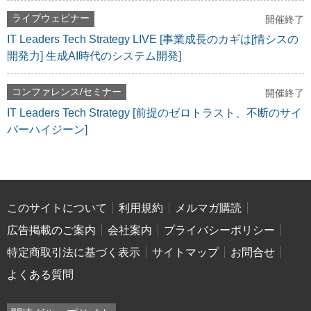
ライブウェビナー
開催終了
IT Leaders Tech Strategy LIVE [事業成長のカギは[情シスの
開発力] 生成AI時代のシステム開発]
コンファレンス/セミナー
開催終了
IT Leaders Tech Strategy [前提のゼロトラスト、不断のサイ
バーハイジーン]
このサイトについて
利用規約
メルマガ購読
広告掲載のご案内
会社案内
プライバシーポリシー
特定商取引法に基づく表示
サイトマップ
お問合せ
よくある質問