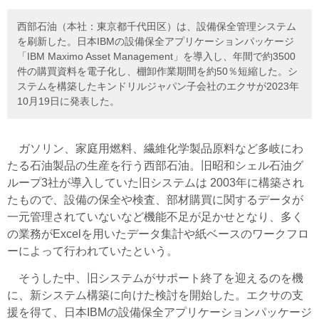
西部石油（本社：東京都千代田区）は、設備保全管理システム
を刷新した。日本IBMの設備保全アプリケーションパッケージ
「IBM Maximo Asset Management」を導入し、年間で約3500
件の購買資料を電子化し、棚卸作業期間を約50％短縮した。シ
ステムを構築したキンドリルジャパン子会社のエクサが2023年
10月19日に発表した。
ガソリン、家庭用燃料、繊維化学製品原料など多岐にわ
たる石油製品の生産を行う西部石油。旧昭和シェル石油グ
ループ3社が導入していた旧システムは 2003年に構築され
たもので、設備の保全や検査、部材購買に関するデータが
一元管理されていないなど機能不足が足かせとなり、多く
の業務がExcelを用いたデータ集計や紙ベースのワークフロ
ーによって行われていたという。
そうした中、旧システムがサポート終了を迎えるのを機
に、新システム構築に向けた検討を開始した。エクサの支
援を得て、日本IBMの設備保全アプリケーションパッケージ