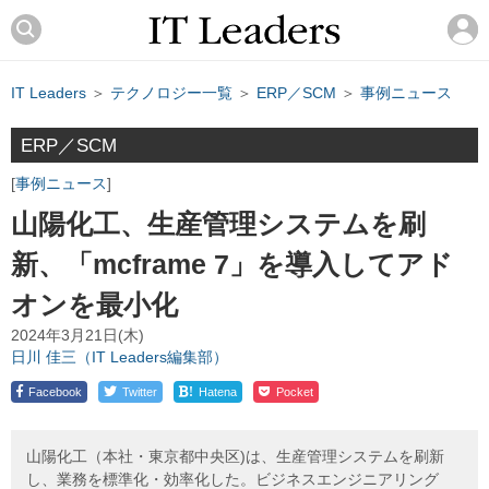
IT Leaders
＞
テクノロジー一覧
＞
ERP／SCM
＞
事例ニュース
ERP／SCM
事例ニュース
山陽化工、生産管理システムを刷
新、「mcframe 7」を導入してアド
オンを最小化
2024年3月21日(木)
日川 佳三（IT Leaders編集部）
!
Facebook
Twitter
Hatena
Pocket
山陽化工（本社・東京都中央区)は、生産管理システムを刷新
し、業務を標準化・効率化した。ビジネスエンジニアリング