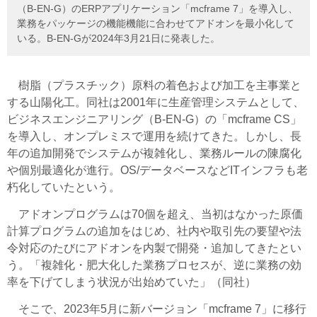
（B-EN-G）のERPアプリケーション「mcframe 7」を導入し、
業務をパッケージの機能機能に合わせてアドオンを最小化して
いる。B-EN-Gが2024年3月21日に発表した。
樹脂（プラスチック）原料の着色および加工を主事業と
する山陽化工。同社は2001年に生産管理システムとして、
ビジネスエンジニアリング（B-EN-G）の「mcframe CS」
を導入し、オンプレミスで運用を続けてきた。しかし、長
年の追加開発でシステムが複雑化し、業務ルールの陳腐化
や個別最適化が進行。OS/データベースなどITインフラも老
朽化していたという。
アドオンプログラムは70個を超え、当初はなかった原価
計算プログラムの追加をはじめ、社内や取引先の要望や法
令対応のたびにアドオンを内製で開発・追加してきたとい
う。「複雑化・肥大化した業務プロセスが、逆に業務の効
率を下げてしまう状況が出始めていた」（同社）
そこで、2023年5月に新バージョン「mcframe 7」に移行