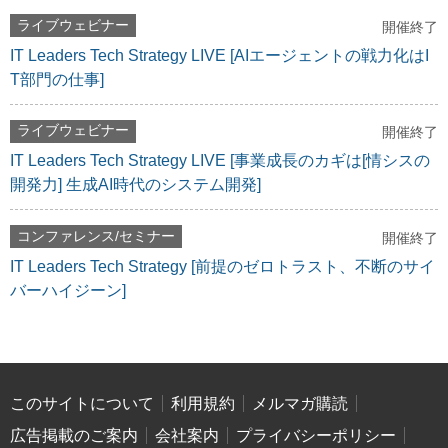
ライブウェビナー
開催終了
IT Leaders Tech Strategy LIVE [AIエージェントの戦力化はI
T部門の仕事]
ライブウェビナー
開催終了
IT Leaders Tech Strategy LIVE [事業成長のカギは[情シスの
開発力] 生成AI時代のシステム開発]
コンファレンス/セミナー
開催終了
IT Leaders Tech Strategy [前提のゼロトラスト、不断のサイ
バーハイジーン]
このサイトについて
利用規約
メルマガ購読
広告掲載のご案内
会社案内
プライバシーポリシー