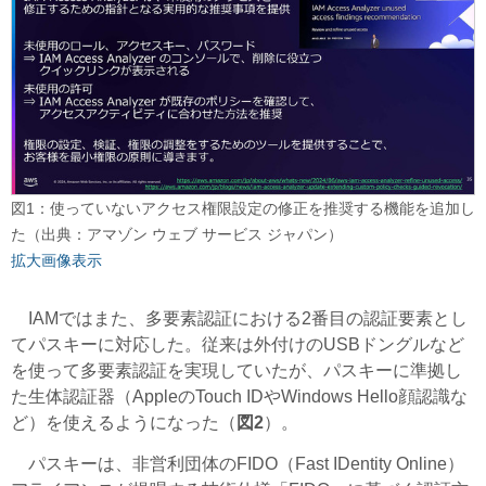
図1：使っていないアクセス権限設定の修正を推奨する機能を追加し
た（出典：アマゾン ウェブ サービス ジャパン）
拡大画像表示
IAMではまた、多要素認証における2番目の認証要素とし
てパスキーに対応した。従来は外付けのUSBドングルなど
を使って多要素認証を実現していたが、パスキーに準拠し
た生体認証器（AppleのTouch IDやWindows Hello顔認識な
ど）を使えるようになった（
図2
）。
パスキーは、非営利団体のFIDO（Fast IDentity Online）