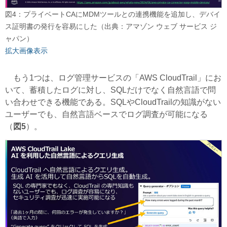
図4：プライベートCAにMDMツールとの連携機能を追加し、デバイ
ス証明書の発行を容易にした（出典：アマゾン ウェブ サービス ジ
ャパン）
拡大画像表示
もう1つは、ログ管理サービスの「AWS CloudTrail」にお
いて、蓄積したログに対し、SQLだけでなく自然言語で問
い合わせできる機能である。SQLやCloudTrailの知識がない
ユーザーでも、自然言語ベースでログ調査が可能になる
（
図5
）。