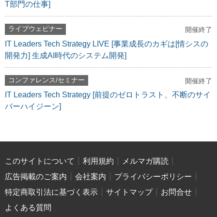
T部門の仕事]
ライブウェビナー
開催終了
IT Leaders Tech Strategy LIVE [事業成長のカギは[情シスの
開発力] 生成AI時代のシステム開発]
コンファレンス/セミナー
開催終了
IT Leaders Tech Strategy [前提のゼロトラスト、不断のサイ
バーハイジーン]
このサイトについて
利用規約
メルマガ購読
広告掲載のご案内
会社案内
プライバシーポリシー
特定商取引法に基づく表示
サイトマップ
お問合せ
よくある質問