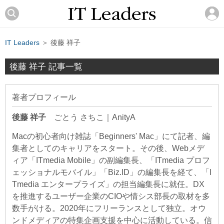
IT Leaders
＞ 後藤 祥子
後藤 祥子 記事一覧
著者プロフィール
後藤 祥子
ごとう さちこ
｜
AnityA
Macの初心者向け雑誌「Beginners' Mac」にて記者、編
集者としてのキャリアをスタート。その後、Webメデ
ィア「ITmedia Mobile」の副編集長、「ITmedia プロフ
ェッショナルモバイル」「Biz.ID」の編集長を経て、「I
Tmedia エンタープライズ」の担当編集長に就任。DX
を推進するユーザー企業のCIOや情シス部長の取材を多
数手がける。2020年にフリーランスとして独立。オウ
ンドメディアの特集企画支援を中心に活動している。信