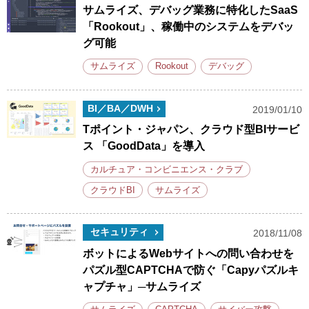
サムライズ、デバッグ業務に特化したSaaS
「Rookout」、稼働中のシステムをデバッ
グ可能
サムライズ
Rookout
デバッグ
BI／BA／DWH
2019/01/10
Tポイント・ジャパン、クラウド型BIサービ
ス 「GoodData」を導入
カルチュア・コンビニエンス・クラブ
クラウドBI
サムライズ
セキュリティ
2018/11/08
ボットによるWebサイトへの問い合わせを
パズル型CAPTCHAで防ぐ「Capyパズルキ
ャプチャ」─サムライズ