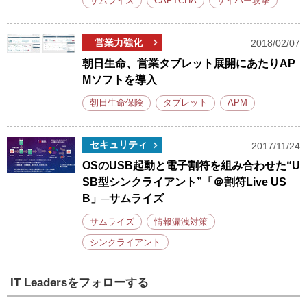
サムライズ
CAPTCHA
サイバー攻撃
営業力強化
2018/02/07
朝日生命、営業タブレット展開にあたりAP
Mソフトを導入
朝日生命保険
タブレット
APM
セキュリティ
2017/11/24
OSのUSB起動と電子割符を組み合わせた“U
SB型シンクライアント”「＠割符Live US
B」─サムライズ
サムライズ
情報漏洩対策
シンクライアント
IT Leadersをフォローする