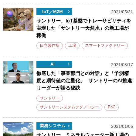
IoT／M2M
2021/05/31
サントリー、IoT基盤でトレーサビリティを
実現した「サントリー天然水」の新工場が
稼働
日立製作所
工場
スマートファクトリー
AI
2021/03/17
徹底した「事業部門との対話」と「予測精
度と期待値の定量化」─サントリーのAI推進
リーダーが語る秘訣
サントリー
サントリーシステムテクノロジー
PoC
業務システム
2021/01/06
サントリー、ミネラルウォーター新工場の