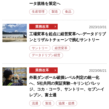
ータ規格を策定へ
生産管理
製造
食品
業務改革
2023/10/31
工場変革を起点に経営変革へ─データドリブ
ンとリザルトチェーンで挑むサントリー
サントリー
経営変革
データドリブン経営
業務改革
2023/06/21
外装ダンボール破損レベル判定の統一化
へ、5社共同の実証実験─キリンビバレッ
ジ、コカ・コーラ、サントリー、セブン-イ
レブン、富士通
流通
製造
協業・提携