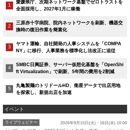
愛媛県庁、次期ネットワーク基盤でゼロトラストを
全面採用し、2027年1月に稼働
三原赤十字病院、院内ネットワークを刷新、機器交
換時の復旧作業を簡素化
ヤマト運輸、自社開発の人事システムを「COMPA
NY」に移行、人事業務を標準化し法改正に追従
SMBC日興証券、サーバー仮想化基盤を「OpenShi
ft Virtualization」で刷新、5年間の費用を2割減
丸亀製麺のトリドールHD、衛星データで出店用地
を探索し、新規出店を加速
イベント
ライブウェビナー
2026年9月15日(火)・16日(水) 10:00