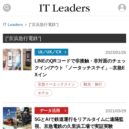
IT Leaders
＞ ["京浜急行電鉄"]
["京浜急行電鉄"]
UI／UX／CX
2023/01/26
LINEのQRコードで非接触・非対面のチェッ
クイン/アウト「ノータッチステイ」─京急E
Xイン
京急イーエックスイン
観光・旅行
ホテル
データ活用
2021/03/29
5GとAIで鉄道運行をリアルタイムに遠隔監
視、京急電鉄の久里浜工場で実証実験