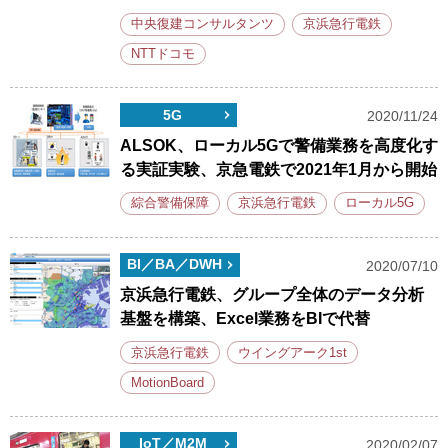
中央復建コンサルタンツ
京浜急行電鉄
NTTドコモ
5G
2020/11/24
ALSOK、ローカル5Gで警備業務を高度化す
る実証実験、京急電鉄で2021年1月から開始
綜合警備保障
京浜急行電鉄
ローカル5G
BI／BA／DWH
2020/07/10
京浜急行電鉄、グループ全体のデータ分析
基盤を構築、Excel業務をBIで代替
京浜急行電鉄
ウイングアーク1st
MotionBoard
IoT／M2M
2020/02/07