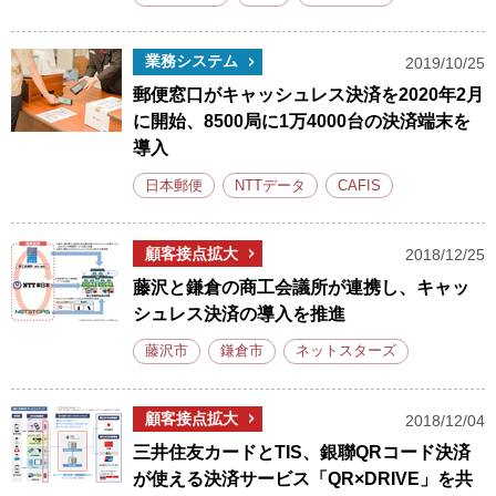
業務システム
2019/10/25
郵便窓口がキャッシュレス決済を2020年2月
に開始、8500局に1万4000台の決済端末を
導入
日本郵便
NTTデータ
CAFIS
顧客接点拡大
2018/12/25
藤沢と鎌倉の商工会議所が連携し、キャッ
シュレス決済の導入を推進
藤沢市
鎌倉市
ネットスターズ
顧客接点拡大
2018/12/04
三井住友カードとTIS、銀聯QRコード決済
が使える決済サービス「QR×DRIVE」を共