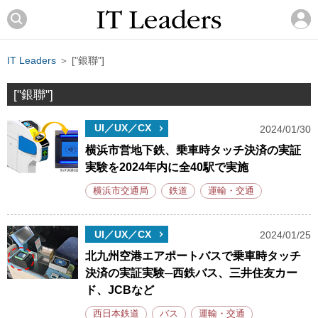
IT Leaders
＞ ["銀聯"]
["銀聯"]
UI／UX／CX
2024/01/30
横浜市営地下鉄、乗車時タッチ決済の実証
実験を2024年内に全40駅で実施
横浜市交通局
鉄道
運輸・交通
UI／UX／CX
2024/01/25
北九州空港エアポートバスで乗車時タッチ
決済の実証実験─西鉄バス、三井住友カー
ド、JCBなど
西日本鉄道
バス
運輸・交通