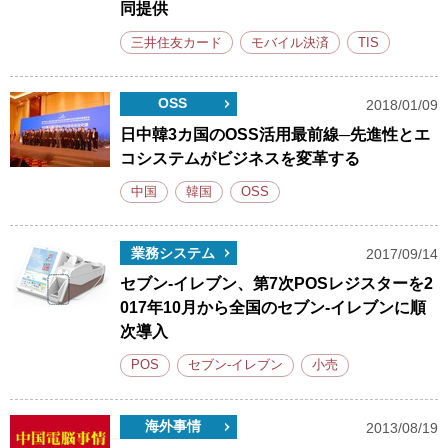
同提供
三井住友カード
モバイル決済
TIS
OSS
2018/01/09
日中韓3カ国のOSS活用最前線─先進性とエ
コシステムがビジネスを変革する
中国
韓国
OSS
業務システム
2017/09/14
セブン‐イレブン、第7次POSレジスターを2
017年10月から全国のセブン‐イレブンに順
次導入
POS
セブン-イレブン
小売
海外事情
2013/08/19