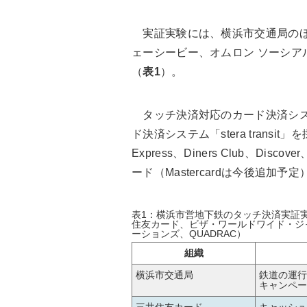
実証実験には、横浜市交通局のほ
ェーシービー、オムロン ソーシア
（
表1
）。
タッチ決済対応のカード決済シス
ド決済システム「stera transit」
Express、Diners Club、Disco
ード
（Mastercardは今後追加予定
表1：横浜市営地下鉄のタッチ決済実証
住友カード、ビザ・ワールドワイド・ジ
ーションズ、QUADRAC）
組織
横浜市交通局
鉄道の運⾏
キャンペー