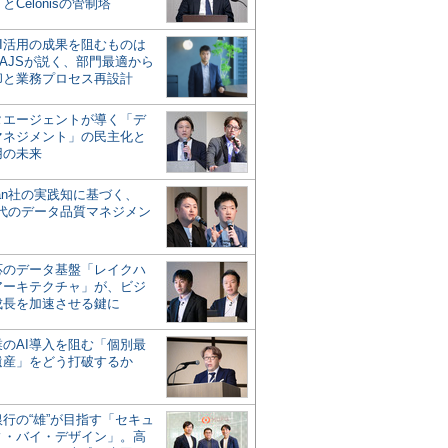
とCelonisの管制塔
AI活用の成果を阻むものは
AJSが説く、部門最適から
却と業務プロセス再設計
タエージェントが導く「デ
マネジメント」の民主化と
用の未来
san社の実践知に基づく、
時代のデータ品質マネジメン
対応のデータ基盤「レイクハ
アーキテクチャ」が、ビジ
成長を加速させる鍵に
業のAI導入を阻む「個別最
遺産」をどう打破するか
行の“雄”が目指す「セキュ
ィ・バイ・デザイン」。高