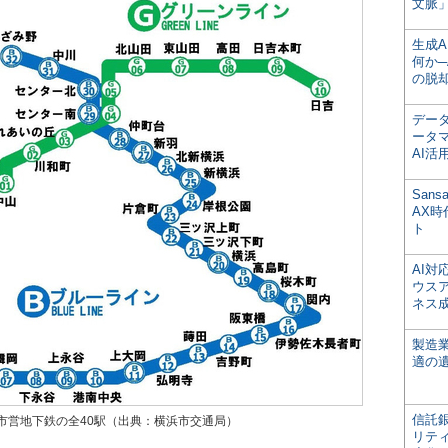
文脈」
生成
何か─
の脱
デー
ータ
AI活
San
AX
ト
AI
ウス
ネス
製造
適の
信託銀
市営地下鉄の全40駅（出典：横浜市交通局）
リテ