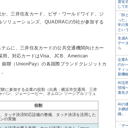
度化
して
か、三井住友カード、ビザ・ワールドワイド、ジ
「BI
った
ルソリューションズ、QUADRACの5社が参加する
年の
とい
生成
デー
テムに、三井住友カードの公共交通機関向けカー
ら
を採用。対応カードはVisa、JCB、American
企業A
ver、銀聯（UnionPay）の各
国際ブランドクレジットカ
のか─
ティ
）。
新機
AI
領域
実験に参加する企業の役割（出典：横浜市交通局、三井
進化
ャパン、ジェーシービー、オムロン ソーシアルソリュ
AI
役割
タ継
織」
、タッチ決済対応設備の整備、タッチ決済を活⽤した
ンの実施
「デ