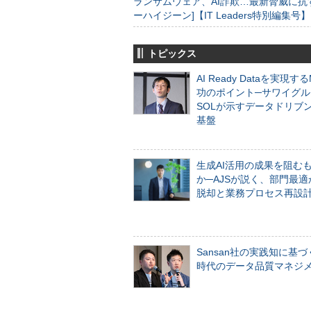
ランサムウェア、AI詐欺…最新脅威に抗
ーハイジーン]【IT Leaders特別編集号】
トピックス
AI Ready Dataを実現す
功のポイント─サワイグル
SOLが示すデータドリブ
基盤
生成AI活用の成果を阻む
か─AJSが説く、部門最適
脱却と業務プロセス再設
Sansan社の実践知に基づ
時代のデータ品質マネジ