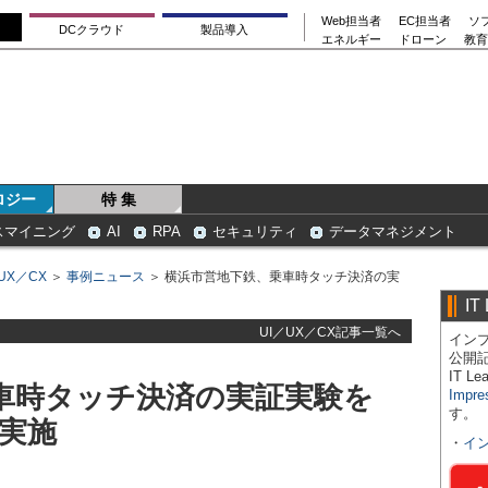
Web担当者
EC担当者
ソ
DCクラウド
製品導入
エネルギー
ドローン
教育
ロジー
特 集
スマイニング
AI
RPA
セキュリティ
データマネジメント
UX／CX
＞
事例ニュース
＞ 横浜市営地下鉄、乗車時タッチ決済の実
IT
UI／UX／CX記事一覧へ
インプ
公開
IT 
車時タッチ決済の実証実験を
Impre
す。
で実施
・
イ