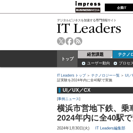
企業IT
デジタルビジネスを加速する専門情報サイト
経営課題
テクノ
トップ
ユーザー動向
プロセ
IT Leaders トップ
＞
テクノロジー一覧
＞
UI／
証実験を2024年内に全40駅で実施
UI／UX／CX
[
事例ニュース
]
横浜市営地下鉄、乗
2024年内に全40駅
2024年1月30日(火)
IT Leaders編集部