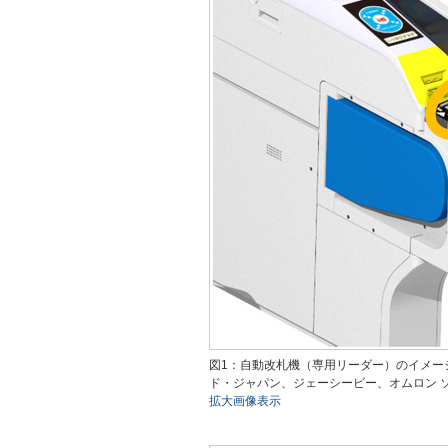
図1：⾃動改札機（専⽤リーダー）のイメー
ド・ジャパン、ジェーシービー、オムロン ソ
拡大画像表示