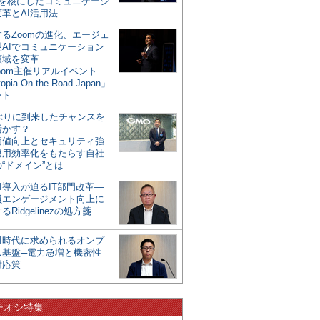
mを核にしたコミュニケーシ
革とAI活用法
るZoomの進化、エージェ
型AIでコミュニケーション
領域を変革
oom主催リアルイベント
opia On the Road Japan」
ート
年ぶりに到来したチャンスを
活かす？
価値向上とセキュリティ強
運用効率化をもたらす自社
“ドメイン”とは
I導入が迫るIT部門改革―
員エンゲージメント向上に
るRidgelinezの処方箋
AI時代に求められるオンプ
ス基盤─電力急増と機密性
対応策
チオシ特集