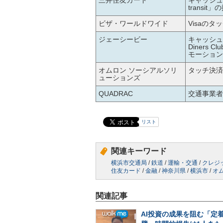
三井住友カード
キャッシュ
trans
ビザ・ワールドワイド
Visaの
ジェーシービー
キャッシュレ
Diners
モーション
オムロン ソーシアルソリ
タッチ決済
ューションズ
QUADRAC
交通事業者向
リスト
関連キーワード
横浜市交通局
/
鉄道
/
運輸・交通
/
クレジ
住友カード
/
金融
/
神奈川県
/
横浜市
/
オ
関連記事
AI投資の成果を阻む「定