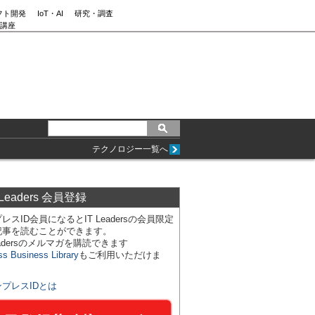
フト開発
IoT・AI
研究・調査
講座
テクノロジー一覧へ
 Leaders 会員登録
レスID会員になるとIT Leadersの会員限定
記事を読むことができます。
Leadersのメルマガを購読できます
ss Business Library
もご利用いただけま
ンプレスIDとは