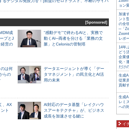
するデジタル免疫力を！[前提のゼロトラスト、不断のサイバ
Zoo
ョン変
加速す
ント
[Sponsored]
の全
─「Z
るMDM成
“感動デモ”で終わるAIと、実務で
Zoomt
ープとJ
動くAI─両者を分ける「業務の文
レポ
ン経営の
脈」とCelonisの管制塔
14
どう
企業
化・
だけの
ものは何
データエージェントが導く「デー
からの
タマネジメント」の民主化とAI活
生成A
計
用の未来
従業
貢献す
生成
レミ
く、AX
AI対応のデータ基盤「レイクハウ
への
メント
スアーキテクチャ」が、ビジネス
成長を加速させる鍵に
イ