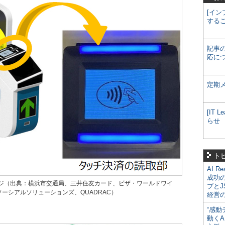
[イン
する
記事
応に
定期
[IT
らせ
ト
AI R
成功
ジ（出典：横浜市交通局、三井住友カード、ビザ・ワールドワイ
プとJ
ーシアルソリューションズ、QUADRAC）
経営
“感動
動くA