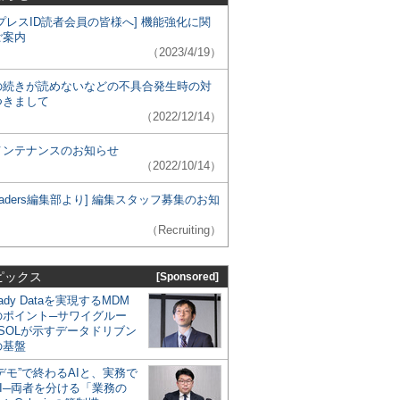
プレスID読者会員の皆様へ] 機能強化に関
ご案内
（2023/4/19）
の続きが読めないなどの不具合発生時の対
つきまして
（2022/12/14）
メンテナンスのお知らせ
（2022/10/14）
 Leaders編集部より] 編集スタッフ募集のお知
（Recruiting）
ピックス
[Sponsored]
eady Dataを実現するMDM
のポイント─サワイグルー
SOLが示すデータドリブン
の基盤
デモ”で終わるAIと、実務で
I─両者を分ける「業務の