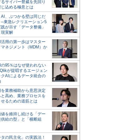
するサイバー脅威を先回り
封じ込める極意とは
とAI、ぶつかる壁は同じだ
」─東急レクリエーション5
実践が示す「データ整備」
う現実解
AI活用の第一歩はマスター
タマネジメント（MDM）か
Iの95％はなぜ使われない
Qlikが提唱するエージェン
ックAIによるデータ統合の
軸
活用を業務補助から意思決定
へと高め、業務プロセスを
させるための道筋とは
の価値を維持し続ける「デー
続供給の型」と「横断組
ータの民主化」の実践法！