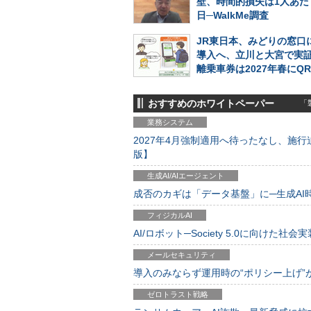
壁、時間的損失は1人あた
日─WalkMe調査
JR東日本、みどりの窓口に
導入へ、立川と大宮で実
離乗車券は2027年春にQ
おすすめのホワイトペーパー
「製
業務システム
2027年4月強制適用へ待ったなし、施行迫
版】
生成AI/AIエージェント
成否のカギは「データ基盤」に─生成AI時代
フィジカルAI
AI/ロボット─Society 5.0に向けた社会実
メールセキュリティ
導入のみならず運用時の“ポリシー上げ”が肝心
ゼロトラスト戦略