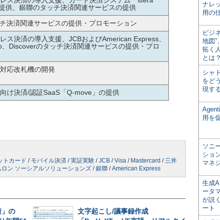
レス決済の導⼊⽀援、カード決済システム「stera
ナレ
it」の提供、銀聯のタッチ決済関連サービスの提供
用の仕
タッチ決済関連サービスの提供・プロモーション
ビジ
ス決済の導⼊⽀援、JCBおよびAmerican Express、
地図
 Club、Discoverのタッチ決済関連サービスの提供・プロ
拓く
とは
対応改札機の開発
シャ
をどう
現す
け決済/認証SaaS「Q-move」の提供
Age
用を
ソニ
ショ
ットカード
/
モバイル決済
/
実証実験
/
JCB
/
Visa
/
Mastercard
/
三井
マネ
ムロン ソーシアルソリューションズ
/
銀聯
/
American Express
生成
ータ
が説く
ート
着」の
文字起こし/議事録作成