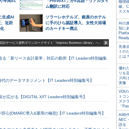
り年間51
「ProVoXT」が5言語・リアルタイ
物理
ム翻訳に対応
破。C
スズ
生成AI
ソラーレホテルズ、銀座のホテル
証、近距
に手のひら認証導入、女性大浴場
AI
知にある
R化
のカードキー廃止
Plat
Read
品/サービス資料ダウンロードサイト「Impress Business Library」へ」
先進
トの
とは
る「新リース会計基準」対応の勘所【IT Leaders特別編集
優れ
リを
ズ向
のデータマネジメント【IT Leaders特別編集号】
実像
VDI
トコ
装が広がる【DIGITAL X/IT Leaders特別編集号】
ズク
「Par
[DMARC導入&運用の極意]【IT Leaders特別編集号】
AI時
NEC・
語る