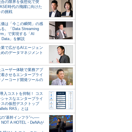
統合の限界を仮想化で突
ASE時代の飛躍に向けた
キの挑戦
の真価は「今この瞬間」の感
。「Data Streaming
form」で実現する「AI
y Data」を解説
企業で広がるAIエージェン
ためのデータマネジメント
？
たユーザー体験で業務アプ
定着させるエンタープライ
けノーコード開発ツールの
の導入コストを抑制！ コス
ンシャスなエンタープライ
ラスの仮想デスクトップ
allels RAS」とは
代の“基幹インフラ”へ──
NOT A HOTEL・DeNAが