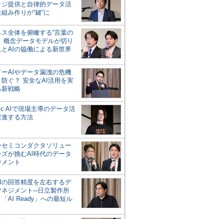
ッジ提供と自律的データ活
組み作りが“鍵”に
ネス全体を俯瞰する“言葉の
”、概念データモデルが切り
人とAIの協働による新世界
？
ドーAIやデータ漏洩の危機
防ぐ？ 安全なAI活用を実
る新戦略
ntic AIで現場主導のデータ活
促進する方法
ーセミコンダクタソリュー
ンズが挑むAI時代のデータ
ジメント
AIの回答精度を左右するデ
マネジメント─日立製作所
「AI Ready」への最短ル