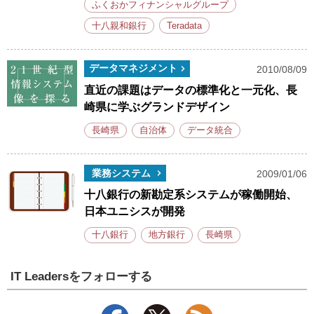
ふくおかフィナンシャルグループ
十八親和銀行
Teradata
データマネジメント
2010/08/09
直近の課題はデータの標準化と一元化、長
崎県に学ぶグランドデザイン
長崎県
自治体
データ統合
業務システム
2009/01/06
十八銀行の新勘定系システムが稼働開始、
日本ユニシスが開発
十八銀行
地方銀行
長崎県
IT Leadersをフォローする