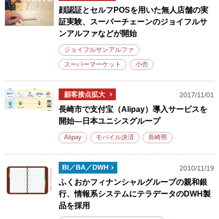
顔認証とセルフPOSを用いた無人店舗の実
証実験、スーパーチェーンのジョイフルサ
ンアルファなどが開始
ジョイフルサンアルファ
スーパーマーケット
小売
顧客接点拡大
2017/11/01
長崎市で支付宝（Alipay）導入サービスを
開始―日本ユニシスグループ
Alipay
モバイル決済
長崎県
BI／BA／DWH
2010/11/19
ふくおかフィナンシャルグループの親和銀
行、情報系システムにテラデータのDWH製
品を採用