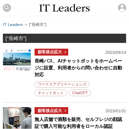
IT Leaders
＞ ["長崎市"]
["長崎市"]
顧客接点拡大
2023/09/14
長崎バス、AIチャットボットをホームペー
ジに設置、利用者からの問い合わせに自動
対応
ワークスアプリケーションズ
チャットボット
ChatGPT
顧客接点拡大
2023/01/31
無人店舗で酒類を販売、セルフレジの顔認
証で購入可能な利用者をローカル認証