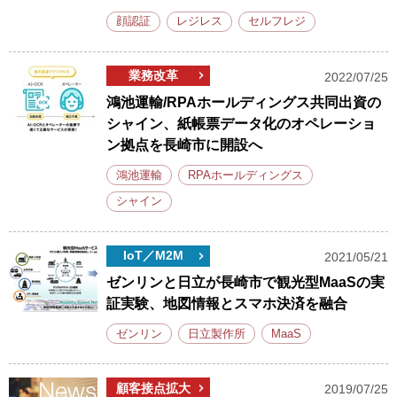
顔認証
レジレス
セルフレジ
業務改革
2022/07/25
鴻池運輸/RPAホールディングス共同出資の
シャイン、紙帳票データ化のオペレーショ
ン拠点を長崎市に開設へ
鴻池運輸
RPAホールディングス
シャイン
IoT／M2M
2021/05/21
ゼンリンと日立が長崎市で観光型MaaSの実
証実験、地図情報とスマホ決済を融合
ゼンリン
日立製作所
MaaS
顧客接点拡大
2019/07/25