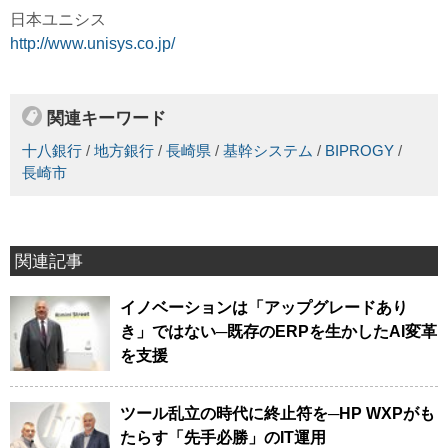
日本ユニシス
http://www.unisys.co.jp/
関連キーワード
十八銀行
/
地方銀行
/
長崎県
/
基幹システム
/
BIPROGY
/
長崎市
関連記事
イノベーションは「アップグレードあり
き」ではない─既存のERPを生かしたAI変革
を支援
ツール乱立の時代に終止符を─HP WXPがも
たらす「先手必勝」のIT運用