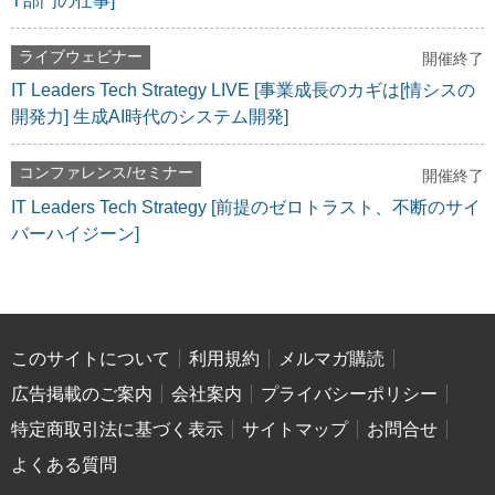
T部門の仕事]
ライブウェビナー
開催終了
IT Leaders Tech Strategy LIVE [事業成長のカギは[情シスの
開発力] 生成AI時代のシステム開発]
コンファレンス/セミナー
開催終了
IT Leaders Tech Strategy [前提のゼロトラスト、不断のサイ
バーハイジーン]
このサイトについて
利用規約
メルマガ購読
広告掲載のご案内
会社案内
プライバシーポリシー
特定商取引法に基づく表示
サイトマップ
お問合せ
よくある質問