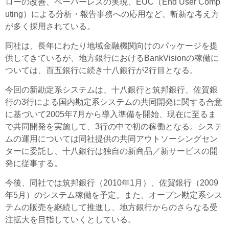
ローの改善、ペーパーレスの実現、EUC（End User Comp
uting）による分析・報告事務への応用など、斬新な考え方
が多く採用されている。
同社は、長年にわたり地域金融機関向けのパッケージを提
供してきているが、地方銀行におけるBankVisionの稼働に
ついては、百五銀行に続き十八銀行が2行目となる。
今回の新勘定系システムは、十八銀行と筑邦銀行、佐賀銀
行の3行による国内勘定系システムの共同開発に関する合意
に基づいて2005年7月から導入準備を開始、現在に至るま
で共同開発を実施して、3行の中で初の稼働となる。システ
ムの運用については同社提供の共同アウトソーシングセン
ターに委託し、十八銀行は独自の新商品／新サービスの開
発に従事する。
今後、同社では筑邦銀行（2010年1月）、佐賀銀行（2009
年5月）のシステム稼働を予定。また、オープン勘定系シス
テムの販売を継続して推進し、地方銀行からのさらなる受
注拡大を目指していくとしている。