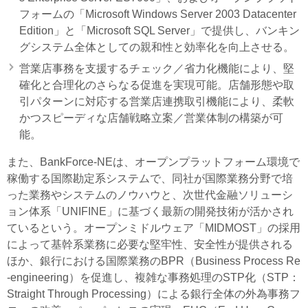
フォームの「Microsoft Windows Server 2003 Datacenter
Edition」と「Microsoft SQL Server」で提供し、バンキン
グシステム全体としての親和性と効率化を向上させる。
営業店事務を支援するチェック／省力化機能により、堅
確化と合理化のさらなる促進を実現可能。店舗形態や取
引パターンに対応する営業店連携取引機能により、柔軟
かつスピーディな店舗戦略立案／営業体制の構築が可
能。
また、BankForce-NEは、オープンプラットフォーム環境で
稼働する国際勘定系システムで、同社が国際業務分野で培
った業務やシステムのノウハウと、次世代金融ソリューシ
ョン体系「UNIFINE」に基づく最新の開発技術が活かされ
ているという。オープンミドルウェア「MIDMOST」の採用
によって基幹系業務に必要な堅牢性、安全性が提供される
ほか、銀行における国際業務のBPR（Business Process Re
-engineering）を促進し、複雑な事務処理のSTP化（STP：
Straight Through Processing）による銀行全体の外為事務フ