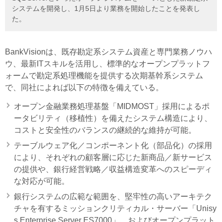
システムを開発し、1月5日より業務を開始したことを発表し
た。
BankVisionは、既存勘定系システム資産と専門業務ノウハ
ウ、最新ITスキルを活用し、標準的なオープンプラットフ
ォームで勘定系処理機能を提供する次期基幹系システム
で、同社によれば以下の特徴を備えている。
オープン金融業務処理基盤「MIDMOST」採用によるポ
ータビリティ（移植性）を備えたシステム構造により、
コストと安全性のバランスの継続的な維持が可能。
テーブルウェア化／コンポーネント化（部品化）の採用
により、それぞれの顧客層に応じた新商品／新サービス
の提供や、銀行経営戦略／収益構造変革へのスピーディ
な対応が可能。
銀行システムの広範な範囲を、堅牢性の高いアーキテク
チャを有するミッションクリティカル・サーバー「Unisy
s Enterprise Server ES7000」、およびオープンプラット