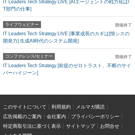
IT Leaders Tech Strategy LIVE [AIエージェントの戦力化はI
T部門の仕事]
ライブウェビナー
開催終了
IT Leaders Tech Strategy LIVE [事業成長のカギは[情シスの
開発力] 生成AI時代のシステム開発]
コンファレンス/セミナー
開催終了
IT Leaders Tech Strategy [前提のゼロトラスト、不断のサイ
バーハイジーン]
このサイトについて
利用規約
メルマガ購読
広告掲載のご案内
会社案内
プライバシーポリシー
特定商取引法に基づく表示
サイトマップ
お問合せ