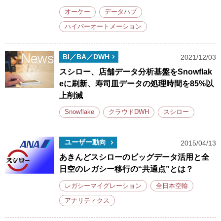
オーケー
データハブ
ハイパーオートメーション
BI／BA／DWH
2021/12/03
スシロー、店舗データ分析基盤をSnowflak
eに刷新、寿司皿データの処理時間を85%以
上削減
Snowflake
クラウドDWH
スシロー
ユーザー動向
2015/04/13
あきんどスシローのビッグデータ活用と全
日空のレガシー移行の“共通点”とは？
レガシーマイグレーション
全日本空輸
アナリティクス