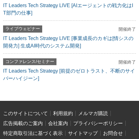
IT Leaders Tech Strategy LIVE [AIエージェントの戦力化はI
T部門の仕事]
ライブウェビナー
開催終了
IT Leaders Tech Strategy LIVE [事業成長のカギは[情シスの
開発力] 生成AI時代のシステム開発]
コンファレンス/セミナー
開催終了
IT Leaders Tech Strategy [前提のゼロトラスト、不断のサイ
バーハイジーン]
このサイトについて
利用規約
メルマガ購読
広告掲載のご案内
会社案内
プライバシーポリシー
特定商取引法に基づく表示
サイトマップ
お問合せ