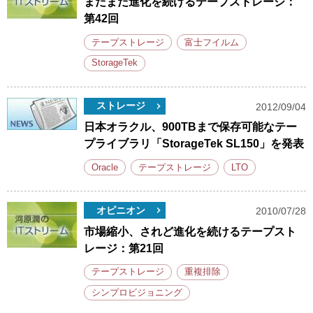
まだまだ進化を続けるテープストレージ：
第42回
テープストレージ
富士フイルム
StorageTek
ストレージ
2012/09/04
日本オラクル、900TBまで保存可能なテー
プライブラリ「StorageTek SL150」を発表
Oracle
テープストレージ
LTO
オピニオン
2010/07/28
市場縮小、されど進化を続けるテープスト
レージ：第21回
テープストレージ
重複排除
シンプロビジョニング