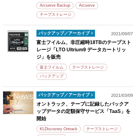
Arcserve Backup
Arcserve
テープストレージ
バックアップ／アーカイブ
2021/09/07
富士フイルム、非圧縮時18TBのテープスト
レージ「LTO Ultrium9 データカートリッ
ジ」を販売
富士フイルム
テープストレージ
バックアップ
バックアップ／アーカイブ
2021/03/09
オントラック、テープに記録したバックア
ップデータの定額保守サービス「TaaS」を
開始
KLDiscovery Ontrack
テープストレージ