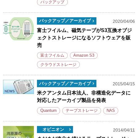
バックアップ
バックアップ／アーカイブ
2020/04/06
富士フイルム、磁気テープがS3互換オブジ
ェクトストレージになるソフトウェアを販
売
富士フイルム
Amazon S3
クラウドストレージ
バックアップ／アーカイブ
2015/04/15
米クアンタム日本法人、非構造化データに
対応したアーカイブ製品を発表
Quantum
テープストレージ
NAS
オピニオン
2014/04/11