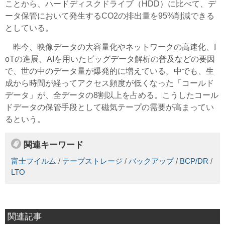
ことから、ハードディスクドライブ（HDD）に比べて、デ
ータ保管において発生するCO2の排出量を95%削減できる
としている。
昨今、映像データの大容量化やネットワークの高速化、I
oTの進展、AIを用いたビッグデータ解析の普及などの要因
で、世の中のデータ量が爆発的に増えている。中でも、生
成から時間が経ってアクセス頻度が低くなった「コールド
データ」が、全データの8割以上を占める。こうしたコール
ドデータの保管手段として磁気テープの需要が高まってい
るという。
関連キーワード
富士フイルム
/
テープストレージ
/
バックアップ
/
BCP/DR
/
LTO
関連記事