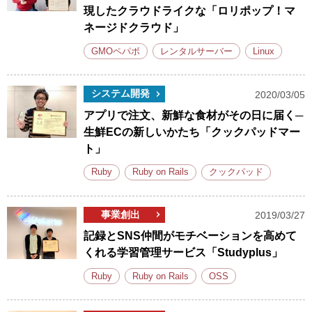
現したクラウドライクな「ロリポップ！マ
ネージドクラウド」
GMOペパボ
レンタルサーバー
Linux
システム開発
2020/03/05
アプリで注文、新鮮な食材がその日に届く─
生鮮ECの新しいかたち「クックパッドマー
ト」
Ruby
Ruby on Rails
クックパッド
事業創出
2019/03/27
記録とSNS仲間がモチベーションを高めて
くれる学習管理サービス「Studyplus」
Ruby
Ruby on Rails
OSS