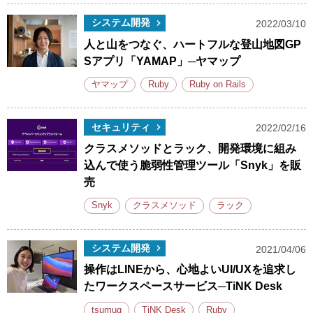
システム開発
2022/03/10
人と山をつなぐ、ハートフルな登山地図GP
Sアプリ「YAMAP」─ヤマップ
ヤマップ
Ruby
Ruby on Rails
セキュリティ
2022/02/16
クラスメソッドとラック、開発環境に組み
込んで使う脆弱性管理ツール「Snyk」を販
売
Snyk
クラスメソッド
ラック
システム開発
2021/04/06
操作はLINEから、心地よいUI/UXを追求し
たワークスペースサービス─TiNK Desk
tsumug
TiNK Desk
Ruby