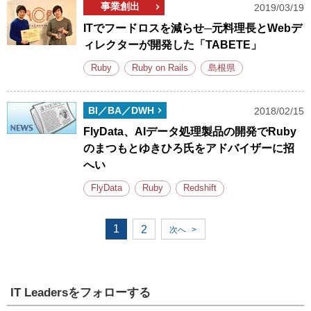
事業創出
2019/03/19
ITでフードロスを減らせ─元料理長とWebデ
ィレクターが開発した「TABETE」
Ruby
Ruby on Rails
島根県
BI／BA／DWH
2018/02/15
FlyData、AIデータ処理製品の開発でRuby
のまつもとゆきひろ氏をアドバイザーに招
へい
FlyData
Ruby
Redshift
1
2
次へ
>
IT Leadersをフォローする