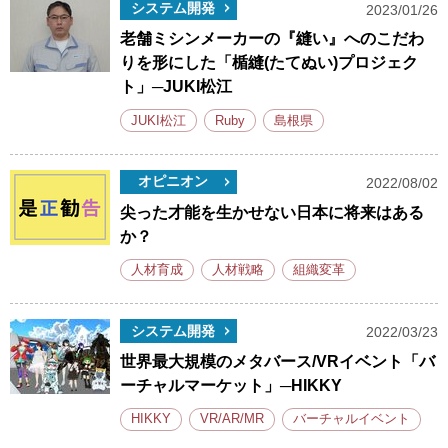
システム開発
2023/01/26
老舗ミシンメーカーの『縫い』へのこだわ
りを形にした「楯縫(たてぬい)プロジェク
ト」─JUKI松江
JUKI松江
Ruby
島根県
オピニオン
2022/08/02
尖った才能を生かせない日本に将来はある
か？
人材育成
人材戦略
組織変革
システム開発
2022/03/23
世界最大規模のメタバース/VRイベント「バ
ーチャルマーケット」─HIKKY
HIKKY
VR/AR/MR
バーチャルイベント