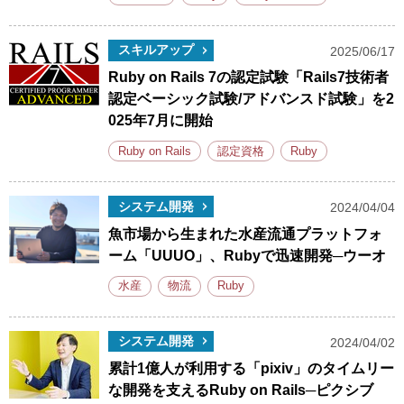
スキルアップ
2025/06/17
Ruby on Rails 7の認定試験「Rails7技術者
認定ベーシック試験/アドバンスド試験」を2
025年7月に開始
Ruby on Rails
認定資格
Ruby
システム開発
2024/04/04
魚市場から生まれた水産流通プラットフォ
ーム「UUUO」、Rubyで迅速開発─ウーオ
水産
物流
Ruby
システム開発
2024/04/02
累計1億人が利用する「pixiv」のタイムリー
な開発を支えるRuby on Rails─ピクシブ