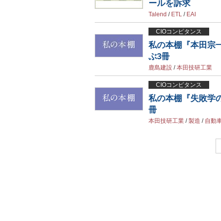
ールを訴求
Talend
/
ETL
/
EAI
CIOコンピタンス
私の本棚『本田宗
ぶ3冊
鹿島建設
/
本田技研工業
CIOコンピタンス
私の本棚『失敗学
冊
本田技研工業
/
製造
/
自動