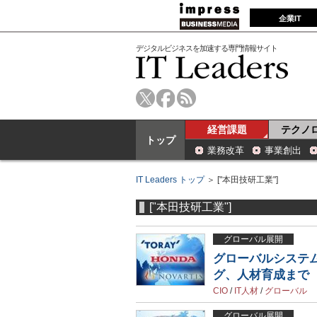
企業IT
デジタルビジネスを加速する専門情報サイト
経営課題
テクノ
トップ
業務改革
事業創出
IT Leaders トップ
＞ ["本田技研工業"]
["本田技研工業"]
グローバル展開
グローバルシステム
グ、人材育成まで
CIO
/
IT人材
/
グローバル
グローバル展開