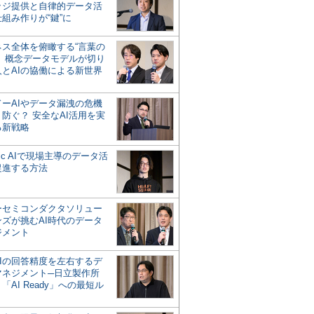
ッジ提供と自律的データ活
組み作りが“鍵”に
ネス全体を俯瞰する“言葉の
”、概念データモデルが切り
人とAIの協働による新世界
？
ドーAIやデータ漏洩の危機
防ぐ？ 安全なAI活用を実
る新戦略
ntic AIで現場主導のデータ活
促進する方法
ーセミコンダクタソリュー
ンズが挑むAI時代のデータ
ジメント
AIの回答精度を左右するデ
マネジメント─日立製作所
「AI Ready」への最短ル