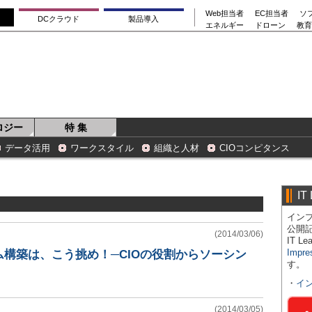
Web担当者
EC担当者
ソ
DCクラウド
製品導入
エネルギー
ドローン
教育
ロジー
特 集
データ活用
ワークスタイル
組織と人材
CIOコンピタンス
IT
インプ
公開
(2014/03/06)
IT 
Impre
構築は、こう挑め！─CIOの役割からソーシン
す。
・
イ
(2014/03/05)