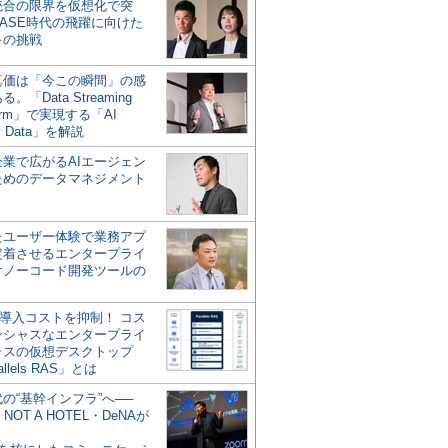
統合の限界を仮想化で突
ASE時代の飛躍に向けた
キの挑戦
の真価は「今この瞬間」の感
。「Data Streaming
form」で実現する「AI
y Data」を解説
企業で広がるAIエージェン
ためのデータマネジメント
？
たユーザー体験で業務アプ
定着させるエンタープライ
けノーコード開発ツールの
の導入コストを抑制！ コス
ンシャスなエンタープライ
ラスの仮想デスクトップ
allels RAS」とは
代の“基幹インフラ”へ──
NOT A HOTEL・DeNAが