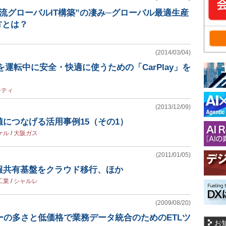
流グローバルIT構築”の凄み─グローバル最適生産
方とは？
(2014/03/04)
eを運転中に安全・快適に使うための「CarPlay」を
シティ
(2013/12/09)
につなげる活用事例15（その1）
ケル
/
大阪ガス
(2011/01/05)
報共有基盤をクラウド移行、ほか
工業
/
シャルレ
(2009/08/20)
プターの多さと低価格で業務データ統合のためのETLツ
お