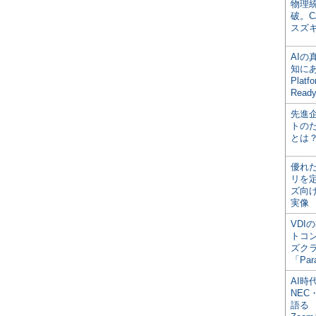
物理
破。C
スズ
AI
知にある
Plat
Read
先進
トの
とは
優れ
リを
ズ向
実像
VDI
トコ
ズク
「Par
AI時
NEC・
語る