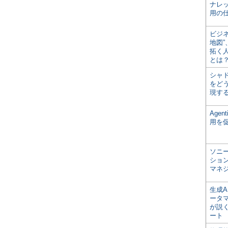
ナレ
用の仕
ビジ
地図
拓く
とは
シャ
をどう
現す
Age
用を
ソニ
ショ
マネ
生成
ータ
が説く
ート