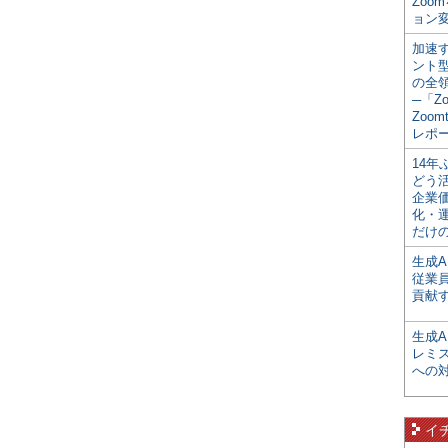
Zoo
ョン変
加速す
ント
の全
─「Z
Zoomt
レポ
14
どう
企業
化・
だけの
生成A
従業
貢献す
生成
レミ
への
イ