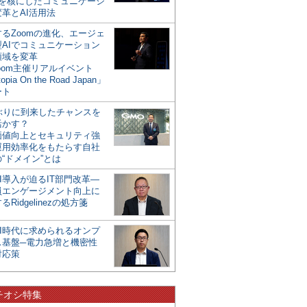
mを核にしたコミュニケーシ
革とAI活用法
るZoomの進化、エージェ
型AIでコミュニケーション
領域を変革
oom主催リアルイベント
opia On the Road Japan」
ート
年ぶりに到来したチャンスを
活かす？
価値向上とセキュリティ強
運用効率化をもたらす自社
“ドメイン”とは
I導入が迫るIT部門改革―
員エンゲージメント向上に
るRidgelinezの処方箋
AI時代に求められるオンプ
ス基盤─電力急増と機密性
対応策
チオシ特集