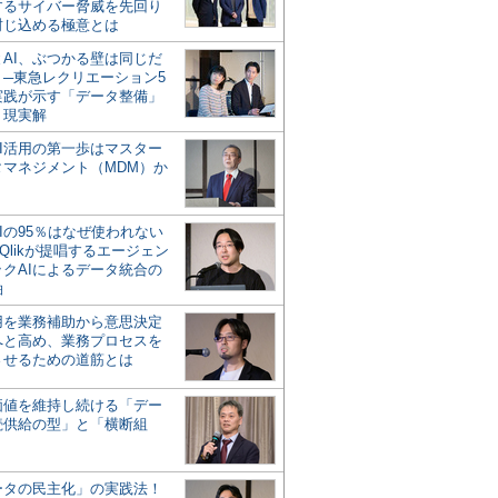
するサイバー脅威を先回り
封じ込める極意とは
とAI、ぶつかる壁は同じだ
」─東急レクリエーション5
実践が示す「データ整備」
う現実解
AI活用の第一歩はマスター
タマネジメント（MDM）か
Iの95％はなぜ使われない
Qlikが提唱するエージェン
ックAIによるデータ統合の
軸
活用を業務補助から意思決定
へと高め、業務プロセスを
させるための道筋とは
の価値を維持し続ける「デー
続供給の型」と「横断組
ータの民主化」の実践法！