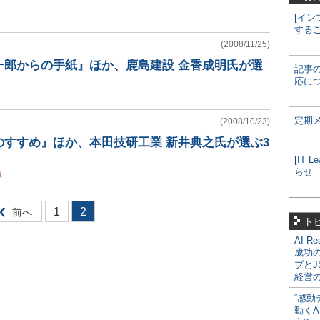
[イン
する
(2008/11/25)
一郎からの手紙』ほか、鹿島建設 金香成明氏が選
記事
応に
定期
(2008/10/23)
のすすめ』ほか、本田技研工業 新井典之氏が選ぶ3
[IT
らせ
車
1
2
前へ
ト
AI R
成功
プとJ
経営
“感動
動くA