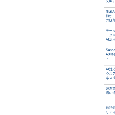
文脈」
生成
何か─
の脱
デー
ータ
AI活
San
AX
ト
AI
ウス
ネス
製造
適の
信託銀
リテ