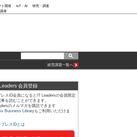
フト開発
IoT・AI
研究・調査
講座
経営課題一覧へ
 Leaders 会員登録
レスID会員になるとIT Leadersの会員限定
記事を読むことができます。
Leadersのメルマガを購読できます
ss Business Library
もご利用いただけま
ンプレスIDとは