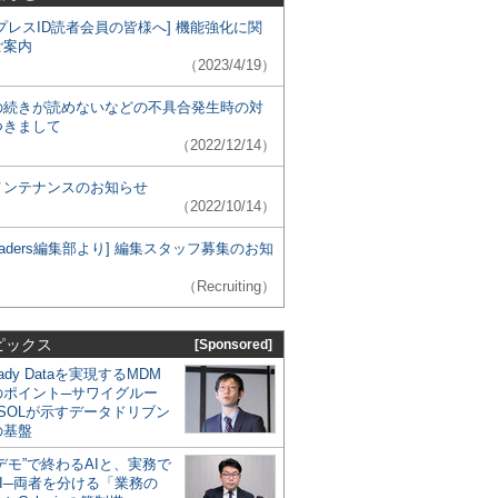
プレスID読者会員の皆様へ] 機能強化に関
ご案内
（2023/4/19）
の続きが読めないなどの不具合発生時の対
つきまして
（2022/12/14）
メンテナンスのお知らせ
（2022/10/14）
 Leaders編集部より] 編集スタッフ募集のお知
（Recruiting）
ピックス
[Sponsored]
eady Dataを実現するMDM
のポイント─サワイグルー
SOLが示すデータドリブン
の基盤
デモ”で終わるAIと、実務で
I─両者を分ける「業務の