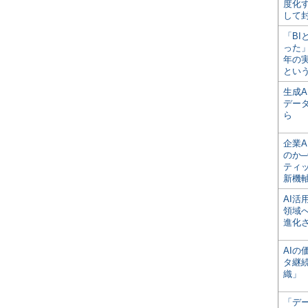
度化
して
「BI
った
年の
とい
生成
デー
ら
企業A
のか─
ティ
新機
AI
領域
進化
AI
タ継
織」
「デ