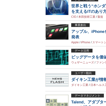
世界と戦う“ホンダ
を支えるITのあり
CIO
/
本田技研工業
/
製造
事業創出
アップル、iPhon
発表
Apple
/
iPhone
/
スマート
データ活用
ビッグデータを価値
ウェザーニューズ
/
ファン
ユーザー動向
ダイキン工業が情
ダイキン工業
/
日本ヘルス
データマネジメント
Talend、アダ