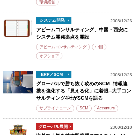
環境経営
システム開発
2008/12/26
アビームコンサルティング、中国・西安に
システム開発拠点を開設
アビームコンサルティング
中国
オフショア
ERP／SCM
2008/12/25
グローバルで勝ち抜く攻めのSCM─情報連
携を強化する「見える化」に着眼─大手コン
サルティング4社がSCMを語る
サプライチェーン
SCM
Accenture
グローバル展開
2008/12/18