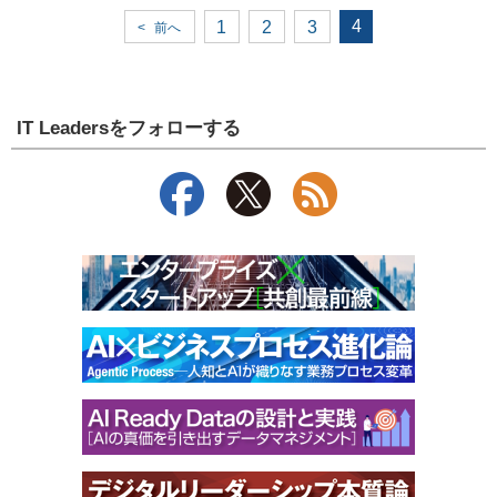
4
1
2
3
<
前へ
IT Leadersをフォローする