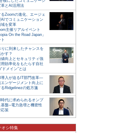
mを核にしたコミュニケーシ
革とAI活用法
るZoomの進化、エージェ
型AIでコミュニケーション
領域を変革
oom主催リアルイベント
opia On the Road Japan」
ート
年ぶりに到来したチャンスを
活かす？
価値向上とセキュリティ強
運用効率化をもたらす自社
“ドメイン”とは
I導入が迫るIT部門改革―
員エンゲージメント向上に
るRidgelinezの処方箋
AI時代に求められるオンプ
ス基盤─電力急増と機密性
対応策
チオシ特集