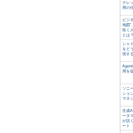
ナレ
用の仕
ビジ
地図
拓く
とは
シャ
をどう
現す
Age
用を
ソニ
ショ
マネ
生成
ータ
が説く
ート