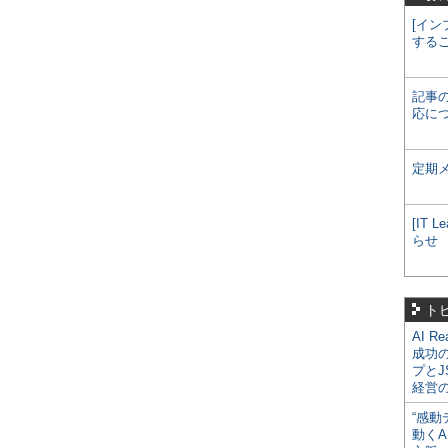
[イン
する
記事
応に
定期
[IT
らせ
ト
AI R
成功
プとJ
経営
“感動
動くA