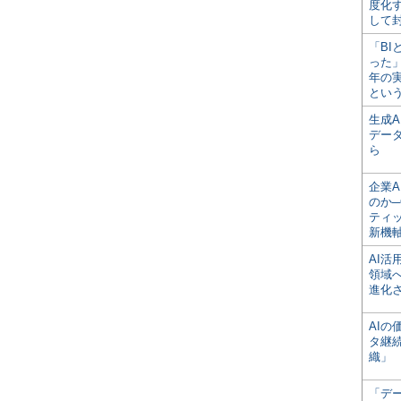
度化
して
「BI
った
年の
とい
生成
デー
ら
企業A
のか─
ティ
新機
AI
領域
進化
AI
タ継
織」
「デ