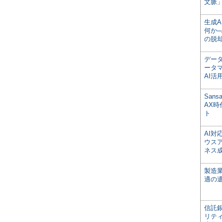
文脈」
生成
何か─
の脱
デー
ータ
AI活
San
AX
ト
AI
ウス
ネス
製造
適の
信託銀
リテ