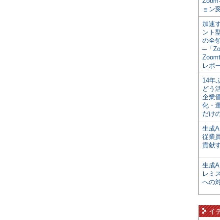
Zoo
ョン変
加速す
ント
の全
─「Z
Zoomt
レポ
14
どう
企業
化・
だけの
生成A
従業
貢献す
生成
レミ
への
イ