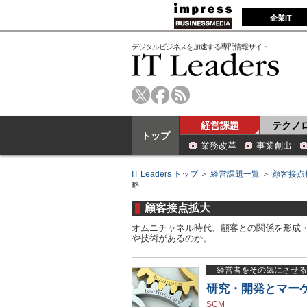
企業IT
デジタルビジネスを加速する専門情報サイト
経営課題
テクノ
トップ
業務改革
事業創出
IT Leaders トップ
＞
経営課題一覧
＞
顧客接点
略
顧客接点拡大
オムニチャネル時代、顧客との関係を形成
や技術があるのか。
経営者をその気にさせる
研究・開発とマー
SCM