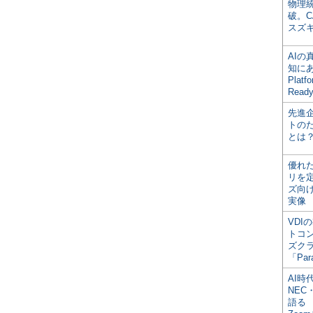
物理
破。C
スズ
AI
知にある
Plat
Read
先進
トの
とは
優れ
リを
ズ向
実像
VDI
トコ
ズク
「Par
AI時
NEC・
語る