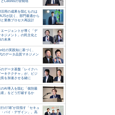
とCelonisの管制塔
AI活用の成果を阻むものは
AJSが説く、部門最適から
却と業務プロセス再設計
タエージェントが導く「デ
マネジメント」の民主化と
用の未来
san社の実践知に基づく、
時代のデータ品質マネジメン
対応のデータ基盤「レイクハ
アーキテクチャ」が、ビジ
成長を加速させる鍵に
業のAI導入を阻む「個別最
遺産」をどう打破するか
行の“雄”が目指す「セキュ
ィ・バイ・デザイン」。高