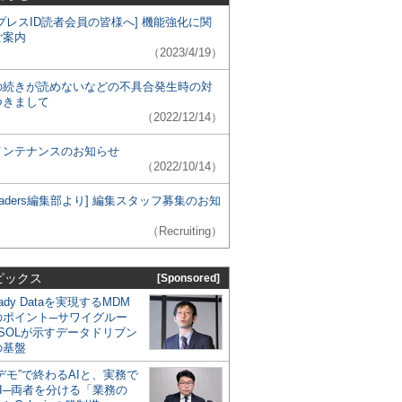
プレスID読者会員の皆様へ] 機能強化に関
ご案内
（2023/4/19）
の続きが読めないなどの不具合発生時の対
つきまして
（2022/12/14）
メンテナンスのお知らせ
（2022/10/14）
 Leaders編集部より] 編集スタッフ募集のお知
（Recruiting）
ピックス
[Sponsored]
eady Dataを実現するMDM
のポイント─サワイグルー
SOLが示すデータドリブン
の基盤
デモ”で終わるAIと、実務で
I─両者を分ける「業務の