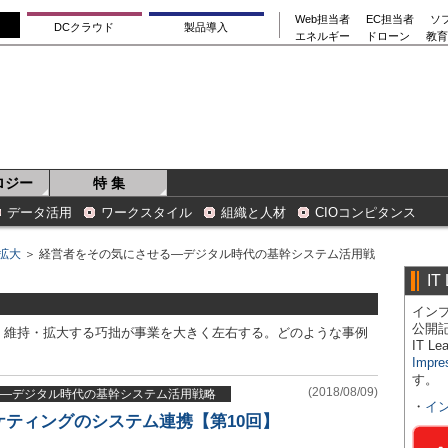
Web担当者
EC担当者
ソ
DCクラウド
製品導入
エネルギー
ドローン
教育
ロジー
特 集
データ活用
ワークスタイル
組織と人材
CIOコンピタンス
拡大
＞ 経営者をその気にさせる―デジタル時代の基幹システム活用戦
IT
インプ
公開
・維持・拡大する巧拙が事業を大きく左右する。どのような事例
IT 
Impre
す。
(2018/08/09)
―デジタル時代の基幹システム活用戦略
・
イ
ケティングのシステム連携【第10回】