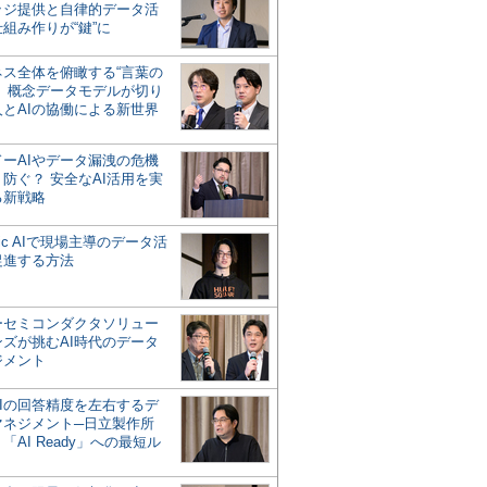
ッジ提供と自律的データ活
組み作りが“鍵”に
ネス全体を俯瞰する“言葉の
”、概念データモデルが切り
人とAIの協働による新世界
？
ドーAIやデータ漏洩の危機
防ぐ？ 安全なAI活用を実
る新戦略
ntic AIで現場主導のデータ活
促進する方法
ーセミコンダクタソリュー
ンズが挑むAI時代のデータ
ジメント
AIの回答精度を左右するデ
マネジメント─日立製作所
「AI Ready」への最短ル