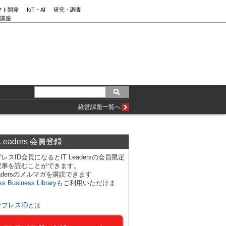
フト開発
IoT・AI
研究・調査
講座
経営課題一覧へ
 Leaders 会員登録
レスID会員になるとIT Leadersの会員限定
記事を読むことができます。
Leadersのメルマガを購読できます
ss Business Library
もご利用いただけま
ンプレスIDとは