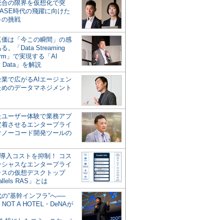
統合の限界を仮想化で突
ASE時代の飛躍に向けた
キの挑戦
の真価は「今この瞬間」の感
。「Data Streaming
form」で実現する「AI
y Data」を解説
企業で広がるAIエージェン
ためのデータマネジメント
？
たユーザー体験で業務アプ
定着させるエンタープライ
けノーコード開発ツールの
の導入コストを抑制！ コス
ンシャスなエンタープライ
ラスの仮想デスクトップ
allels RAS」とは
代の“基幹インフラ”へ──
NOT A HOTEL・DeNAが