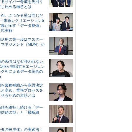
するサイバー脅威を先回り
封じ込める極意とは
とAI、ぶつかる壁は同じだ
」─東急レクリエーション5
実践が示す「データ整備」
う現実解
AI活用の第一歩はマスター
タマネジメント（MDM）か
Iの95％はなぜ使われない
Qlikが提唱するエージェン
ックAIによるデータ統合の
軸
活用を業務補助から意思決定
へと高め、業務プロセスを
させるための道筋とは
の価値を維持し続ける「デー
続供給の型」と「横断組
ータの民主化」の実践法！