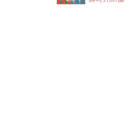
SIサービス
/
JTP
/
SIer