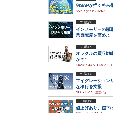
独SAPが描く将来
SAP
/
Sybase
/
HANA
市場動向
インメモリーの恩恵
業貢献度を高めよ
市場動向
オラクルの買収戦略
かさ”
Oracle
/
M＆A
/
Oracle Fus
市場動向
マイグレーション
な移行を支援
NEC
/
IBM
/
日立製作所
市場動向
値上げあり、値下