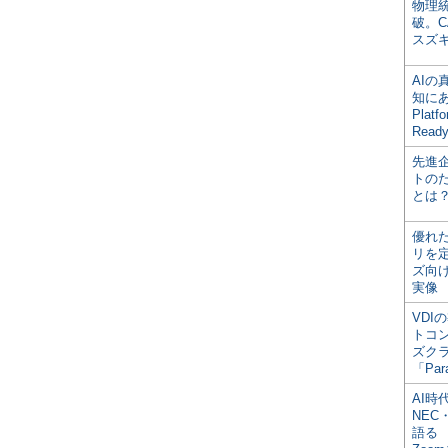
物理
破。C
スズ
AI
知にある
Plat
Read
先進
トの
とは
優れ
リを
ズ向
実像
VDI
トコ
ズク
「Par
AI時
NEC・
語る