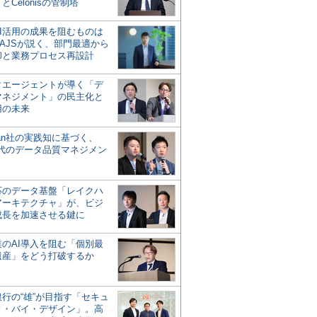
とCelonisの管制塔
AI活用の成果を阻むものは
AJSが説く、部門最適から
却と業務プロセス再設計
タエージェントが導く「デ
マネジメント」の民主化と
用の未来
san社の実践知に基づく、
時代のデータ品質マネジメン
対応のデータ基盤「レイクハ
アーキテクチャ」が、ビジ
成長を加速させる鍵に
業のAI導入を阻む「個別最
遺産」をどう打破するか
行の“雄”が目指す「セキュ
ィ・バイ・デザイン」。高