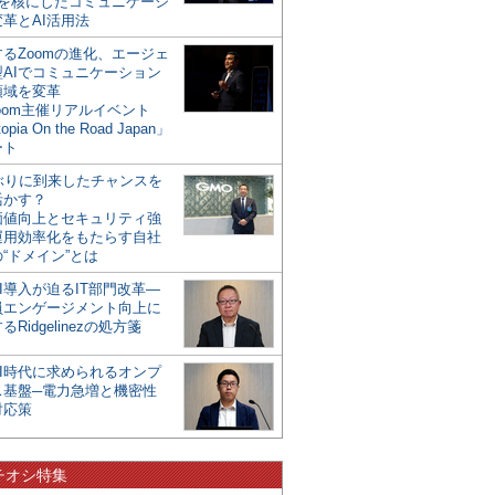
mを核にしたコミュニケーシ
革とAI活用法
るZoomの進化、エージェ
型AIでコミュニケーション
領域を変革
oom主催リアルイベント
opia On the Road Japan」
ート
年ぶりに到来したチャンスを
活かす？
価値向上とセキュリティ強
運用効率化をもたらす自社
“ドメイン”とは
I導入が迫るIT部門改革―
員エンゲージメント向上に
るRidgelinezの処方箋
AI時代に求められるオンプ
ス基盤─電力急増と機密性
対応策
チオシ特集