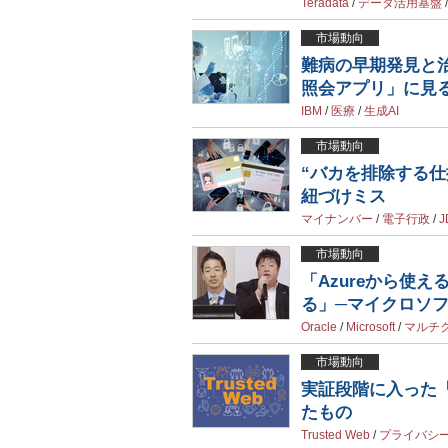
Teradata
/
データ活用基盤
市場動向
難病の早期発見と治
照会アプリ」に見る
IBM
/
医療
/
生成AI
市場動向
“バカを排除する
紐づけミス
マイナンバー
/
電子行政
/
J
市場動向
「Azureから使え
る」─マイクロソ
Oracle
/
Microsoft
/
マルチ
市場動向
実証段階に入った「T
たもの
Trusted Web
/
プライバシ