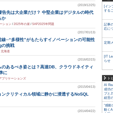
(2019/12/25)
[イン
する
の警告先は大企業だけ？ 中堅企業はデジタルの時代
るか
ーション
/
2025年の崖
/
SAP2025年問題
記事
応に
(2017/01/13)
前線─“多様性”がもたらすイノベーションの可能性
定期
orgの挑戦
/
北海道
[IT
(2016/02/15)
らせ
ムのあるべき姿とは？高速DB、クラウドネイティ
標準に
ト
アプリケーションズ
AI R
(2015/04/13)
成功
プとJ
ンクリティカル領域に静かに浸透するNoSQL
経営
“感動
動くA
(2014/04/22)