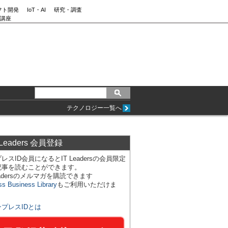
フト開発
IoT・AI
研究・調査
講座
テクノロジー一覧へ
 Leaders 会員登録
レスID会員になるとIT Leadersの会員限定
記事を読むことができます。
Leadersのメルマガを購読できます
ss Business Library
もご利用いただけま
ンプレスIDとは