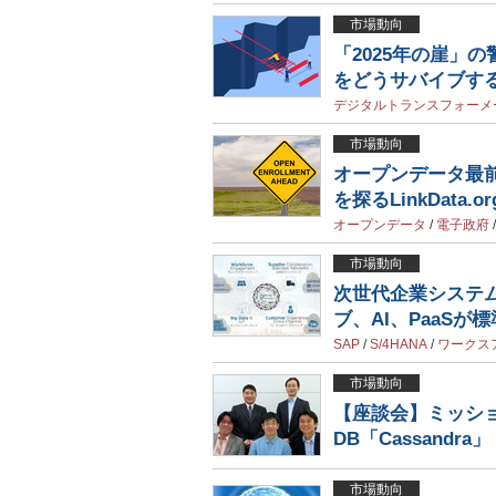
市場動向
「2025年の崖」
をどうサバイブす
デジタルトランスフォーメ
市場動向
オープンデータ最
を探るLinkData.
オープンデータ
/
電子政府
市場動向
次世代企業システ
ブ、AI、PaaSが
SAP
/
S/4HANA
/
ワークス
市場動向
【座談会】ミッショ
DB「Cassandra」
市場動向