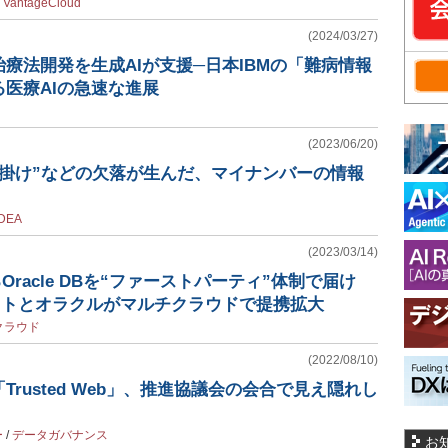
/
VantageCloud
(2024/03/27)
療法開発を生成AIが支援─日本IBMの「難病情報
医療AIの急速な進展
(2023/06/20)
仕掛け”などの欠落が生んだ、マイナンバーの情報
DEA
(2023/03/14)
るOracle DBを“ファーストパーティ”体制で届け
フトとオラクルがマルチクラウドで提携拡大
クラウド
(2022/08/10)
rusted Web」、推進協議会の会合で見え隠れし
ー
/
データガバナンス
お