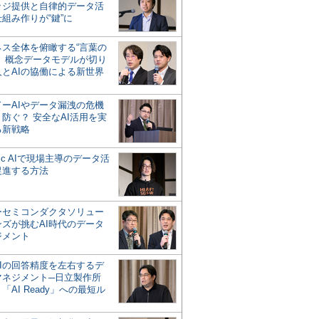
ッジ提供と自律的データ活
組み作りが“鍵”に
ネス全体を俯瞰する“言葉の
”、概念データモデルが切り
人とAIの協働による新世界
？
ドーAIやデータ漏洩の危機
防ぐ？ 安全なAI活用を実
る新戦略
ntic AIで現場主導のデータ活
促進する方法
ーセミコンダクタソリュー
ンズが挑むAI時代のデータ
ジメント
AIの回答精度を左右するデ
マネジメント─日立製作所
「AI Ready」への最短ル