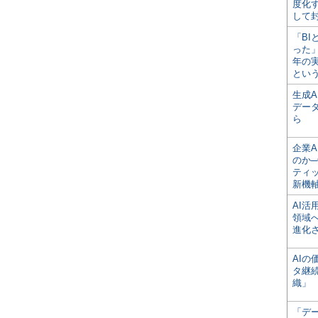
度化
して
「BI
った
年の
とい
生成
デー
ら
企業A
のか─
ティ
新機
AI
領域
進化
AI
タ継
織」
「デ