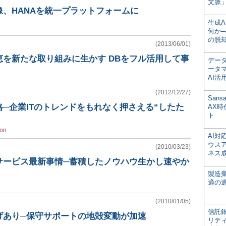
文脈」
像、HANAを統一プラットフォームに
生成
何か─
の脱
(2013/06/01)
を新たな取り組みに生かす DBをフル活用して事
デー
ータ
AI活
(2012/12/27)
San
─企業ITのトレンドをもれなく押さえる“したた
AX
ト
ion
AI
ウス
(2010/03/23)
ネス
サービス最新事情─蓄積したノウハウ生かし速やか
製造
適の
(2010/01/05)
信託銀
げあり─保守サポートの地殻変動が加速
リテ