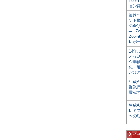
Zoo
ョン変
加速す
ント
の全
─「Z
Zoomt
レポ
14
どう
企業
化・
だけの
生成A
従業
貢献す
生成
レミ
への
イ