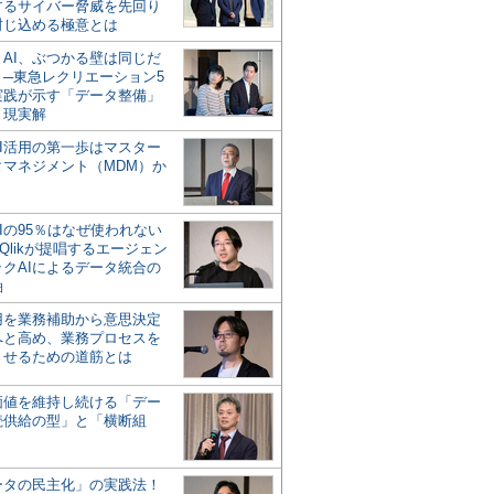
するサイバー脅威を先回り
封じ込める極意とは
とAI、ぶつかる壁は同じだ
」─東急レクリエーション5
実践が示す「データ整備」
う現実解
AI活用の第一歩はマスター
タマネジメント（MDM）か
Iの95％はなぜ使われない
Qlikが提唱するエージェン
ックAIによるデータ統合の
軸
活用を業務補助から意思決定
へと高め、業務プロセスを
させるための道筋とは
の価値を維持し続ける「デー
続供給の型」と「横断組
ータの民主化」の実践法！