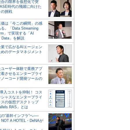
統合の限界を仮想化で突
ASE時代の飛躍に向けた
キの挑戦
の真価は「今この瞬間」の感
。「Data Streaming
form」で実現する「AI
y Data」を解説
企業で広がるAIエージェン
ためのデータマネジメント
？
たユーザー体験で業務アプ
定着させるエンタープライ
けノーコード開発ツールの
の導入コストを抑制！ コス
ンシャスなエンタープライ
ラスの仮想デスクトップ
allels RAS」とは
代の“基幹インフラ”へ──
NOT A HOTEL・DeNAが