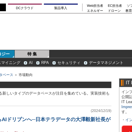
Web担当者
EC担当者
ソ
DCクラウド
製品導入
エネルギー
ドローン
教育
ロジー
特 集
スマイニング
AI
RPA
セキュリティ
データマネジメント
タベース
＞ 市場動向
IT
インプ
される新しいタイプのデータベースが注目を集めている。実装技術も
公開
IT 
Impre
(2024/12/19)
す。
AIドリブンへ─日本テラデータの大澤毅新社長が
・
イ