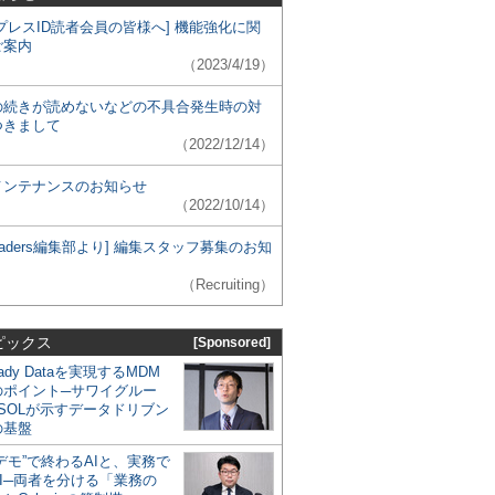
プレスID読者会員の皆様へ] 機能強化に関
ご案内
（2023/4/19）
の続きが読めないなどの不具合発生時の対
つきまして
（2022/12/14）
メンテナンスのお知らせ
（2022/10/14）
 Leaders編集部より] 編集スタッフ募集のお知
（Recruiting）
ピックス
[Sponsored]
eady Dataを実現するMDM
のポイント─サワイグルー
SOLが示すデータドリブン
の基盤
デモ”で終わるAIと、実務で
I─両者を分ける「業務の