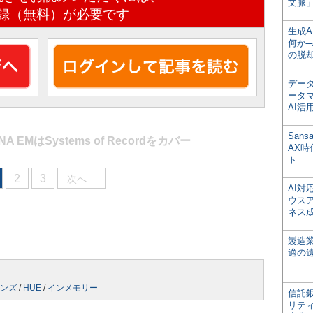
文脈」
録（無料）が必要です
生成
何か─
の脱
デー
ータ
AI活
San
ANA EMはSystems of Recordをカバー
AX
ト
2
3
次へ
AI
ウス
ネス
製造
適の
ンズ
/
HUE
/
インメモリー
信託銀
リテ