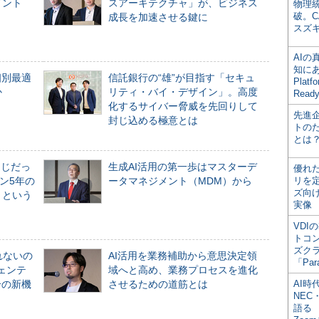
メント
スアーキテクチャ」が、ビジネス
物理
破。C
成長を加速させる鍵に
スズ
AI
知にある
個別最適
信託銀行の“雄”が目指す「セキュ
Plat
か
リティ・バイ・デザイン」。高度
Read
化するサイバー脅威を先回りして
先進
封じ込める極意とは
トの
とは
同じだっ
生成AI活用の第一歩はマスターデ
優れ
ン5年の
ータマネジメント（MDM）から
リを
ズ向
」という
実像
VDI
トコ
ズク
れないの
AI活用を業務補助から意思決定領
「Par
ジェンテ
域へと高め、業務プロセスを進化
合の新機
させるための道筋とは
AI時
NEC・
語る