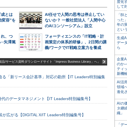
度化
して
育成とは
AI任せで人間の思考は停止してい
「BI
った
動変容”を
ないか？ 一般社団法人「人間中心
年の
のAIコンソーシアム」設立
とい
され、つ
フォーティエンスの「IT戦略・計
生成
─矢澤篤
画策定の体系的研修」、2日間の講
デー
義/ワークでIT戦略立案力を養成
ら
企業A
品/サービス資料ダウンロードサイト「Impress Business Library」へ」
のか─
ティ
新機
る「新リース会計基準」対応の勘所【IT Leaders特別編集
AI
領域
進化
のデータマネジメント【IT Leaders特別編集号】
AI
タ継
織」
装が広がる【DIGITAL X/IT Leaders特別編集号】
「デ