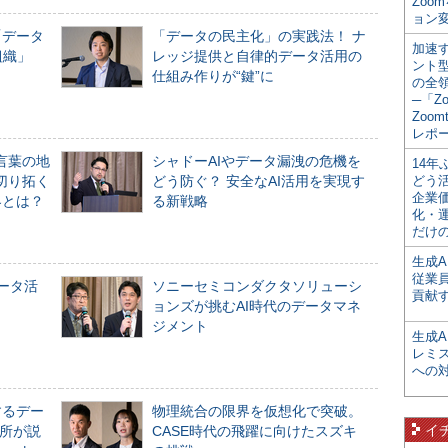
Zoo
ョン変
「データ
「データの民主化」の実践法！ ナ
加速す
組織」
レッジ提供と自律的データ活用の
ント
仕組み作りが“鍵”に
の全
─「Z
Zoomt
レポ
言葉の地
シャドーAIやデータ漏洩の危機を
14
切り拓く
どう防ぐ？ 安全なAI活用を実現す
どう
企業
界とは？
る新戦略
化・
だけの
生成A
従業
データ活
ソニーセミコンダクタソリューシ
貢献す
ョンズが挑むAI時代のデータマネ
ジメント
生成
レミ
への
するデー
物理統合の限界を仮想化で突破。
イ
所が説
CASE時代の飛躍に向けたスズキ