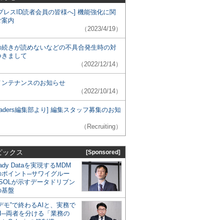
プレスID読者会員の皆様へ] 機能強化に関
ご案内
（2023/4/19）
の続きが読めないなどの不具合発生時の対
つきまして
（2022/12/14）
メンテナンスのお知らせ
（2022/10/14）
 Leaders編集部より] 編集スタッフ募集のお知
（Recruiting）
ピックス
[Sponsored]
eady Dataを実現するMDM
のポイント─サワイグルー
SOLが示すデータドリブン
の基盤
デモ”で終わるAIと、実務で
I─両者を分ける「業務の