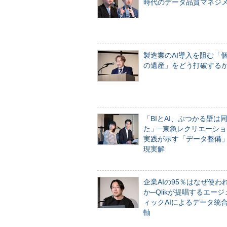
時代のデータ品質マネジ
製造業のAI導入を阻む「
の遺産」をどう打破する
「BIとAI、ぶつかる壁は
た」─東急レクリエーショ
実践が示す「データ整備
現実解
企業AIの95％はなぜ使わ
か─Qlikが提唱するエー
ィックAIによるデータ統
軸