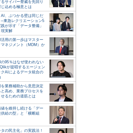
するサイバー脅威を先回り
封じ込める極意とは
とAI、ぶつかる壁は同じだ
」─東急レクリエーション5
実践が示す「データ整備」
う現実解
AI活用の第一歩はマスター
タマネジメント（MDM）か
Iの95％はなぜ使われない
Qlikが提唱するエージェン
ックAIによるデータ統合の
軸
活用を業務補助から意思決定
へと高め、業務プロセスを
させるための道筋とは
の価値を維持し続ける「デー
続供給の型」と「横断組
ータの民主化」の実践法！