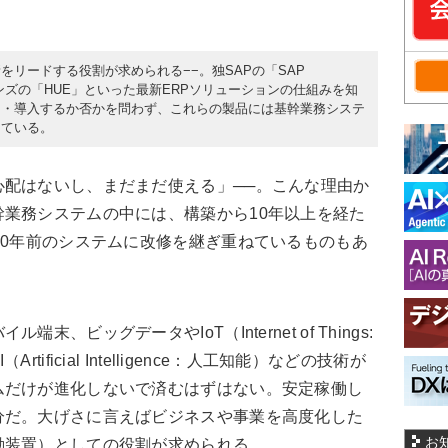
リードする役割が求められる−−。独SAPの「SAP
ョンズの「HUE」といった最新ERPソリューションの仕組みを知
用・導入するか否かを問わず、これらの製品には基幹業務システ
っている。
配はないし、まだまだ使える」──。こんな理由か
業務システムの中には、構築から10年以上を経た
30年前のシステムに改修を継ぎ重ねているものもあ
ビッグデータやIoT（Internet of Things:
ificial Intelligence：人工知能）などの技術が
ムだけが進化しないで済むはずはない。安定稼働し
分だ。大げさに言えばビジネスや事業を高度化した
お
動装置）としての役割が求められる。