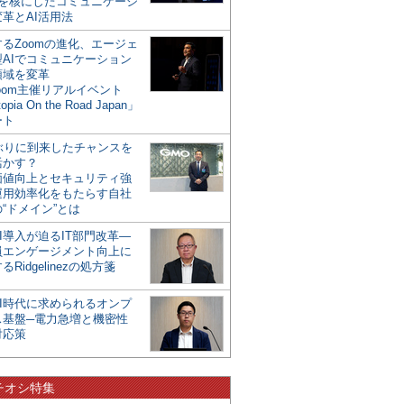
mを核にしたコミュニケーシ
革とAI活用法
るZoomの進化、エージェ
型AIでコミュニケーション
領域を変革
oom主催リアルイベント
opia On the Road Japan」
ート
年ぶりに到来したチャンスを
活かす？
価値向上とセキュリティ強
運用効率化をもたらす自社
“ドメイン”とは
I導入が迫るIT部門改革―
員エンゲージメント向上に
るRidgelinezの処方箋
AI時代に求められるオンプ
ス基盤─電力急増と機密性
対応策
チオシ特集