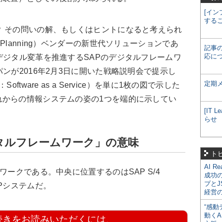
[イン
する
 その問いの解、もしくはヒントになると考えられ
urce Planning）ベンダーの新世代ソリューションであ
記事
応に
デジタル変革を推進するSAPのデジタルフレームワ
ンが2016年2月3日に開いた戦略説明会で提示し
定期
tware as a Service）を単に1枚の図で示した
れからの情報システムの姿の1つを端的に示してい
[IT
。
らせ
タルフレームワーク」の意味
ト
AI R
ークである。中央に位置するのはSAP S/4
成功
プとJ
Pシステムだ。
経営
“感動
動くA
続きをお読みいただくには、