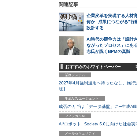
関連記事
企業変革を実現する人材
何か─成果につながる”行
設計する
AI時代の競争力は「設計
ながったプロセス」にある
志氏が説くBPMの真髄
おすすめのホワイトペーパー
「製
業務システム
2027年4月強制適用へ待ったなし、施行迫
版】
生成AI/AIエージェント
成否のカギは「データ基盤」に─生成AI時代
フィジカルAI
AI/ロボット─Society 5.0に向けた社会実
メールセキュリティ