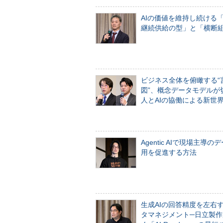
AIの価値を維持し続ける
継続供給の型」と「横断
ビジネス全体を俯瞰する“
図”、概念データモデルが
人とAIの協働による新世
Agentic AIで現場主導の
用を促進する方法
生成AIの回答精度を左右
タマネジメント─日立製作