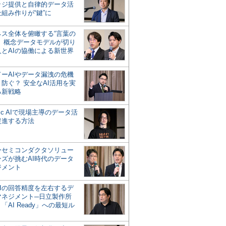
ッジ提供と自律的データ活
組み作りが“鍵”に
ネス全体を俯瞰する“言葉の
”、概念データモデルが切り
人とAIの協働による新世界
？
ドーAIやデータ漏洩の危機
防ぐ？ 安全なAI活用を実
る新戦略
ntic AIで現場主導のデータ活
促進する方法
ーセミコンダクタソリュー
ンズが挑むAI時代のデータ
ジメント
AIの回答精度を左右するデ
マネジメント─日立製作所
「AI Ready」への最短ル