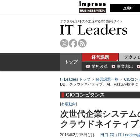
企業IT
デジタルビジネスを加速する専門情報サイト
経営課題
テクノ
トップ
業務改革
事業創出
IT Leaders トップ
＞
経営課題一覧
＞
CIOコ
DB、クラウドネイティブ、AI、PaaSが標準に
CIOコンピタンス
[
市場動向
]
次世代企業システム
クラウドネイティブ、
2016年2月15日(月)
田口 潤（IT Leader