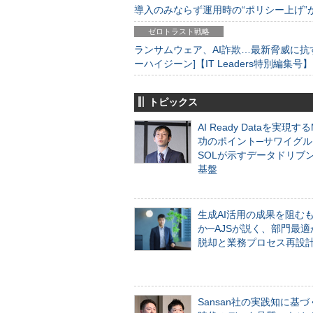
導入のみならず運用時の“ポリシー上げ”が肝心
ゼロトラスト戦略
ランサムウェア、AI詐欺…最新脅威に抗
ーハイジーン]【IT Leaders特別編集号】
トピックス
AI Ready Dataを実現す
功のポイント─サワイグル
SOLが示すデータドリブ
基盤
生成AI活用の成果を阻む
か─AJSが説く、部門最適
脱却と業務プロセス再設
Sansan社の実践知に基づ