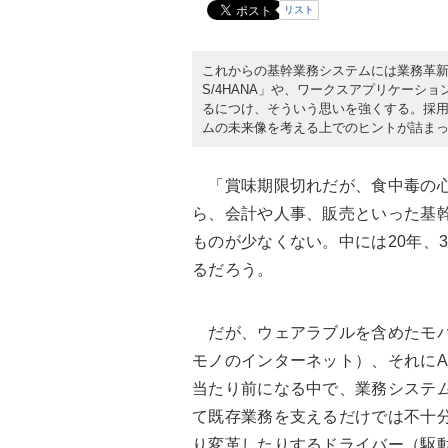
リスト
これからの基幹業務システムには業務革新を
S/4HANA」や、ワークスアプリケーシ
るにつけ、そういう思いを強くする。採
ムの未来像を考える上でのヒントが詰ま
「賞味期限切れだが、食中毒の心
ら、会計や人事、販売といった基幹
ものが少なくない。中には20年、
るだろう。
だが、ウェアラブルを含めたモバイル端末、
モノのインターネット）、それにAI（Art
当たり前になる中で、業務システ
て既存業務を支えるだけでは不十
り変革したりするドライバー（駆