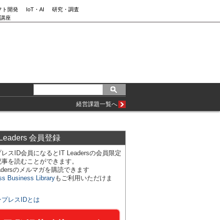
フト開発
IoT・AI
研究・調査
講座
経営課題一覧へ
 Leaders 会員登録
レスID会員になるとIT Leadersの会員限定
記事を読むことができます。
Leadersのメルマガを購読できます
ss Business Library
もご利用いただけま
ンプレスIDとは