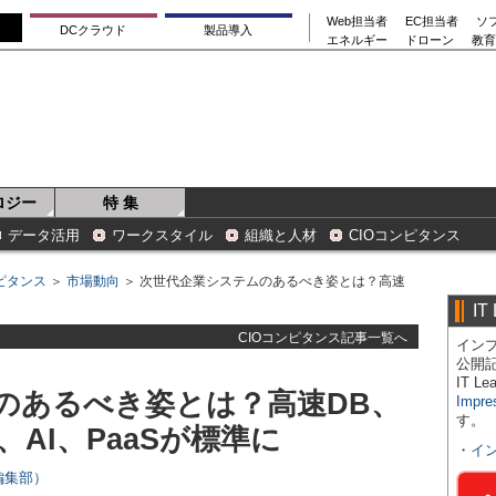
Web担当者
EC担当者
ソ
DCクラウド
製品導入
エネルギー
ドローン
教育
ロジー
特 集
データ活用
ワークスタイル
組織と人材
CIOコンピタンス
ンピタンス
＞
市場動向
＞ 次世代企業システムのあるべき姿とは？高速
IT
CIOコンピタンス記事一覧へ
インプ
公開
IT 
のあるべき姿とは？高速DB、
Impre
す。
AI、PaaSが標準に
・
イ
s編集部）