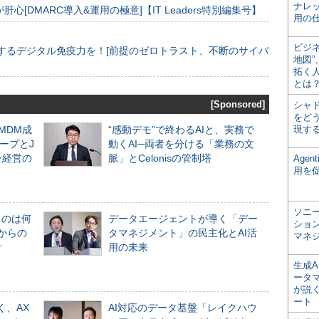
ナレ
[DMARC導入&運用の極意]【IT Leaders特別編集号】
用の仕
ビジ
するデジタル免疫力を！[前提のゼロトラスト、不断のサイバ
地図
拓く
とは
[Sponsored]
シャ
をどう
るMDM成
“感動デモ”で終わるAIと、実務で
現す
ープとJ
動くAI─両者を分ける「業務の文
ン経営の
脈」とCelonisの管制塔
Age
用を
ソニ
ものは何
データエージェントが導く「デー
ショ
からの
タマネジメント」の民主化とAI活
マネ
計
用の未来
生成
ータ
が説く
ート
く、AX
AI対応のデータ基盤「レイクハウ