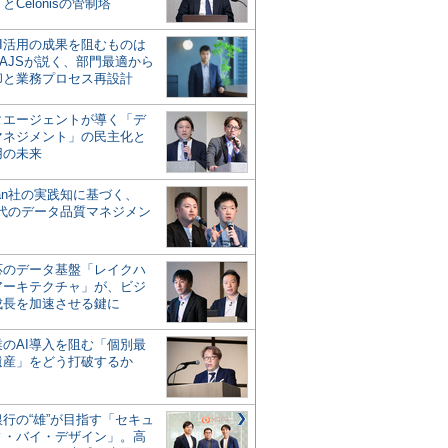
とCelonisの管制塔
AI活用の成果を阻むものは
AJSが説く、部門最適から
却と業務プロセス再設計
タエージェントが導く「デ
マネジメント」の民主化と
用の未来
san社の実践知に基づく、
時代のデータ品質マネジメン
対応のデータ基盤「レイクハ
アーキテクチャ」が、ビジ
成長を加速させる鍵に
業のAI導入を阻む「個別最
遺産」をどう打破するか
行の“雄”が目指す「セキュ
ィ・バイ・デザイン」。高