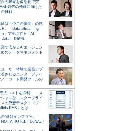
統合の限界を仮想化で突
ASE時代の飛躍に向けた
キの挑戦
の真価は「今この瞬間」の感
。「Data Streaming
form」で実現する「AI
y Data」を解説
企業で広がるAIエージェン
ためのデータマネジメント
？
たユーザー体験で業務アプ
定着させるエンタープライ
けノーコード開発ツールの
の導入コストを抑制！ コス
ンシャスなエンタープライ
ラスの仮想デスクトップ
allels RAS」とは
代の“基幹インフラ”へ──
NOT A HOTEL・DeNAが