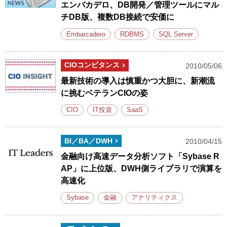
エンバカデロ、DB開発／管理ツールにマル
チDB版、複数DB接続で安価に
Embarcadero
RDBMS
SQL Server
CIOコンピタンス
2010/05/06
最新技術の導入は慎重かつ大胆に、新潮流
に挑むベテランCIOの姿
CIO
IT投資
SaaS
BI／BA／DWH
2010/04/15
金融向け高速データ分析ソフト「Sybase R
AP」に上位版、DWH側ライブラリで演算を
高速化
Sybase
金融
アナリティクス