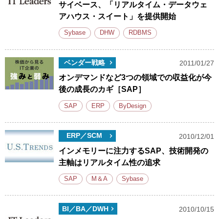
サイベース、「リアルタイム・データウェ
アハウス・スイート」を提供開始
Sybase
DHW
RDBMS
ベンダー戦略
2011/01/27
オンデマンドなど3つの領域での収益化が今
後の成長のカギ［SAP］
SAP
ERP
ByDesign
ERP／SCM
2010/12/01
インメモリーに注力するSAP、技術開発の
主軸はリアルタイム性の追求
SAP
M＆A
Sybase
BI／BA／DWH
2010/10/15