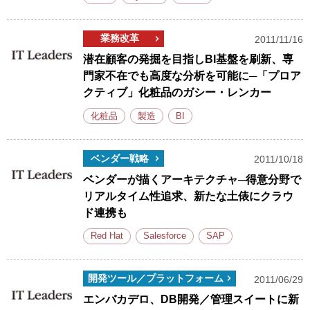
業務改革
2011/11/16
潜在顧客の発掘を目指しBI基盤を刷新、専
門家不在でも高度な分析を可能に─「プロア
クティブ」化粧品のガシー・レンカー
化粧品
製造
BI
ベンダー戦略
2011/10/18
ベンダーが描くアーキテクチャ─得意分野で
リアルタイム性追求、新たな土俵にクラウ
ド連携も
Red Hat
Salesforce
SAP
開発ツール／プラットフォーム
2011/06/29
エンバカデロ、DB開発／管理スイートに新