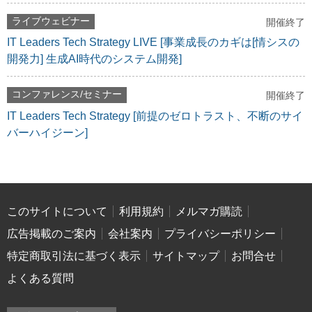
ライブウェビナー
開催終了
IT Leaders Tech Strategy LIVE [事業成長のカギは[情シスの
開発力] 生成AI時代のシステム開発]
コンファレンス/セミナー
開催終了
IT Leaders Tech Strategy [前提のゼロトラスト、不断のサイ
バーハイジーン]
このサイトについて
利用規約
メルマガ購読
広告掲載のご案内
会社案内
プライバシーポリシー
特定商取引法に基づく表示
サイトマップ
お問合せ
よくある質問