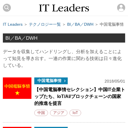
IT Leaders
＞
テクノロジー一覧
＞
BI／BA／DWH
＞ 中国電脳事情
BI／BA／DWH
データを収集してハンドリングし、分析を加えることによ
って知見を導き出す。一連の作業に関わる技術は日々進化
している。
中国電脳事情
2018/05/01
【中国電脳事情セレクション】中国IT企業ト
ップたち、IoT/AI/ブロックチェーンの国家
的推進を提言
中国
アジア
IoT