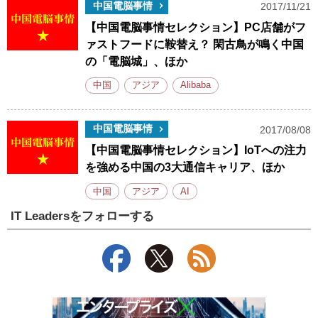
中国電脳事情
2017/11/21
【中国電脳事情セレクション】PC店舗がフ
ァストフードに鞍替え？ 閑古鳥が鳴く中国
の「電脳城」、ほか
中国
アジア
Alibaba
中国電脳事情
2017/08/08
【中国電脳事情セレクション】IoTへの注力
を強める中国の3大通信キャリア、ほか
中国
アジア
AI
IT Leadersをフォローする