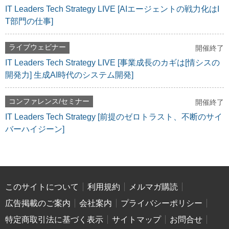
IT Leaders Tech Strategy LIVE [AIエージェントの戦力化はI
T部門の仕事]
ライブウェビナー
開催終了
IT Leaders Tech Strategy LIVE [事業成長のカギは[情シスの
開発力] 生成AI時代のシステム開発]
コンファレンス/セミナー
開催終了
IT Leaders Tech Strategy [前提のゼロトラスト、不断のサイ
バーハイジーン]
このサイトについて
利用規約
メルマガ購読
広告掲載のご案内
会社案内
プライバシーポリシー
特定商取引法に基づく表示
サイトマップ
お問合せ