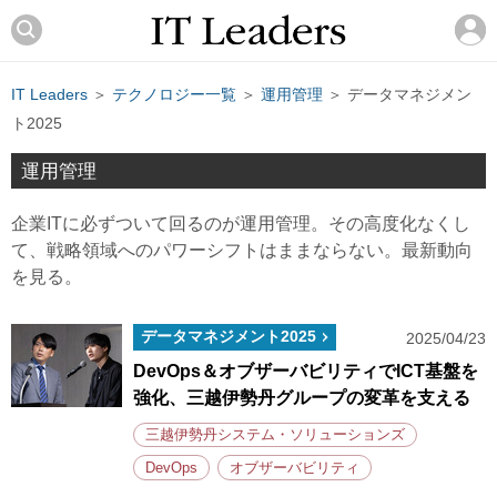
IT Leaders
＞
テクノロジー一覧
＞
運用管理
＞ データマネジメン
ト2025
運用管理
企業ITに必ずついて回るのが運用管理。その高度化なくし
て、戦略領域へのパワーシフトはままならない。最新動向
を見る。
データマネジメント2025
2025/04/23
DevOps＆オブザーバビリティでICT基盤を
強化、三越伊勢丹グループの変革を支える
三越伊勢丹システム・ソリューションズ
DevOps
オブザーバビリティ