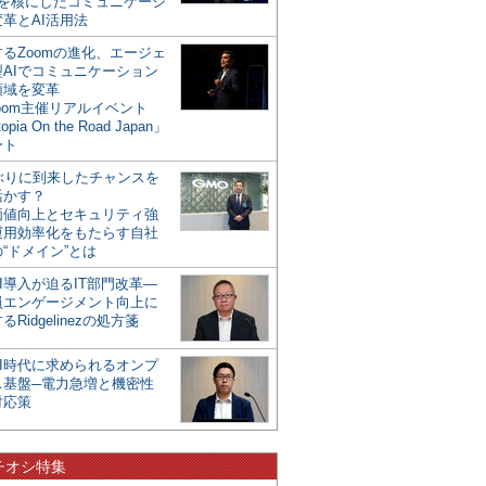
mを核にしたコミュニケーシ
革とAI活用法
るZoomの進化、エージェ
型AIでコミュニケーション
領域を変革
oom主催リアルイベント
opia On the Road Japan」
ート
年ぶりに到来したチャンスを
活かす？
価値向上とセキュリティ強
運用効率化をもたらす自社
“ドメイン”とは
I導入が迫るIT部門改革―
員エンゲージメント向上に
るRidgelinezの処方箋
AI時代に求められるオンプ
ス基盤─電力急増と機密性
対応策
チオシ特集