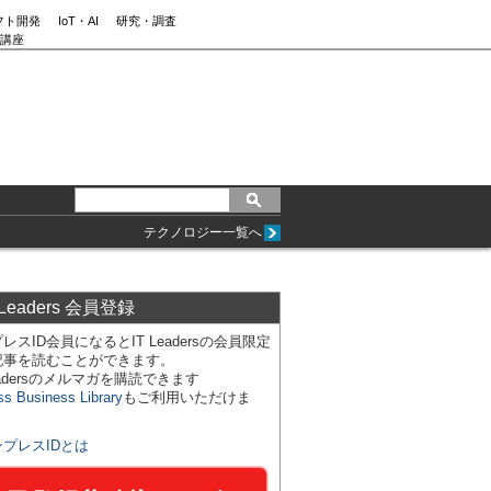
フト開発
IoT・AI
研究・調査
講座
テクノロジー一覧へ
 Leaders 会員登録
レスID会員になるとIT Leadersの会員限定
記事を読むことができます。
Leadersのメルマガを購読できます
ss Business Library
もご利用いただけま
ンプレスIDとは