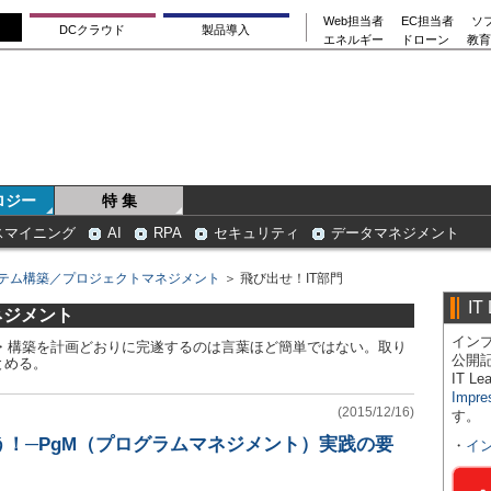
Web担当者
EC担当者
ソ
DCクラウド
製品導入
エネルギー
ドローン
教育
ロジー
特 集
スマイニング
AI
RPA
セキュリティ
データマネジメント
テム構築／プロジェクトマネジメント
＞ 飛び出せ！IT部門
IT
ネジメント
インプ
発・構築を計画どおりに完遂するのは言葉ほど簡単ではない。取り
公開
とめる。
IT 
Impre
(2015/12/16)
す。
！─PgM（プログラムマネジメント）実践の要
・
イ