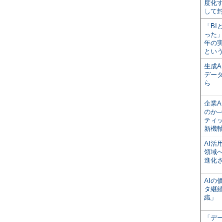
度化
して
「BI
った
年の
とい
生成
デー
ら
企業A
のか─
ティ
新機
AI
領域
進化
AI
タ継
織」
「デ