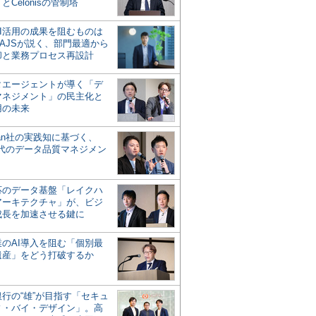
とCelonisの管制塔
AI活用の成果を阻むものは
AJSが説く、部門最適から
却と業務プロセス再設計
タエージェントが導く「デ
マネジメント」の民主化と
用の未来
san社の実践知に基づく、
時代のデータ品質マネジメン
対応のデータ基盤「レイクハ
アーキテクチャ」が、ビジ
成長を加速させる鍵に
業のAI導入を阻む「個別最
遺産」をどう打破するか
行の“雄”が目指す「セキュ
ィ・バイ・デザイン」。高