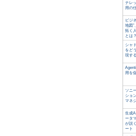
ナレ
用の仕
ビジ
地図
拓く
とは
シャ
をどう
現す
Age
用を
ソニ
ショ
マネ
生成
ータ
が説く
ート