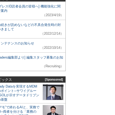
プレスID読者会員の皆様へ] 機能強化に関
ご案内
（2023/4/19）
の続きが読めないなどの不具合発生時の対
つきまして
（2022/12/14）
メンテナンスのお知らせ
（2022/10/14）
 Leaders編集部より] 編集スタッフ募集のお知
（Recruiting）
ピックス
[Sponsored]
eady Dataを実現するMDM
のポイント─サワイグルー
SOLが示すデータドリブン
の基盤
デモ”で終わるAIと、実務で
I─両者を分ける「業務の