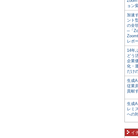
Zoo
ョン変
加速す
ント
の全
─「Z
Zoomt
レポ
14
どう
企業
化・
だけの
生成A
従業
貢献す
生成
レミ
への
イ