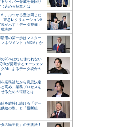
するサイバー脅威を先回り
封じ込める極意とは
とAI、ぶつかる壁は同じだ
」─東急レクリエーション5
実践が示す「データ整備」
う現実解
AI活用の第一歩はマスター
タマネジメント（MDM）か
Iの95％はなぜ使われない
Qlikが提唱するエージェン
ックAIによるデータ統合の
軸
活用を業務補助から意思決定
へと高め、業務プロセスを
させるための道筋とは
の価値を維持し続ける「デー
続供給の型」と「横断組
ータの民主化」の実践法！