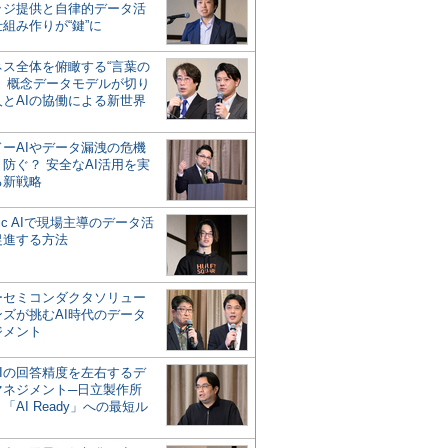
ッジ提供と自律的データ活
組み作りが“鍵”に
ネス全体を俯瞰する“言葉の
”、概念データモデルが切り
人とAIの協働による新世界
？
ドーAIやデータ漏洩の危機
防ぐ？ 安全なAI活用を実
る新戦略
ntic AIで現場主導のデータ活
促進する方法
ーセミコンダクタソリュー
ンズが挑むAI時代のデータ
ジメント
AIの回答精度を左右するデ
マネジメント─日立製作所
「AI Ready」への最短ル