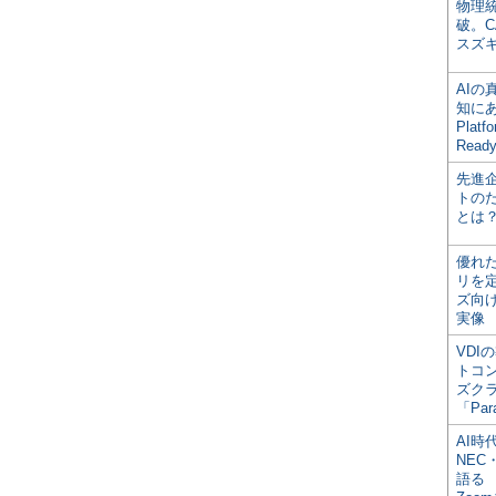
物理
破。C
スズ
AI
知にある
Plat
Read
先進
トの
とは
優れ
リを
ズ向
実像
VDI
トコ
ズク
「Par
AI時
NEC・
語る