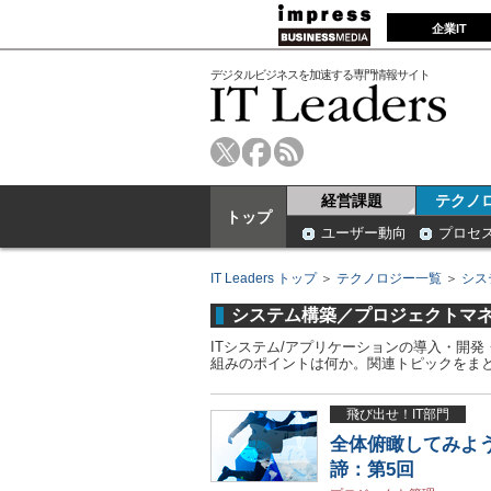
企業IT
デジタルビジネスを加速する専門情報サイト
経営課題
テクノ
トップ
ユーザー動向
プロセ
IT Leaders トップ
＞
テクノロジー一覧
＞
シス
システム構築／プロジェクトマ
ITシステム/アプリケーションの導入・開
組みのポイントは何か。関連トピックをま
飛び出せ！IT部門
全体俯瞰してみよう
諦：第5回