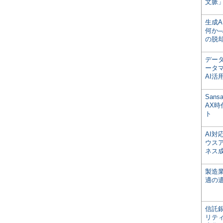
文脈」
生成
何か─
の脱
デー
ータ
AI活
San
AX
ト
AI
ウス
ネス
製造
適の
信託銀
リテ