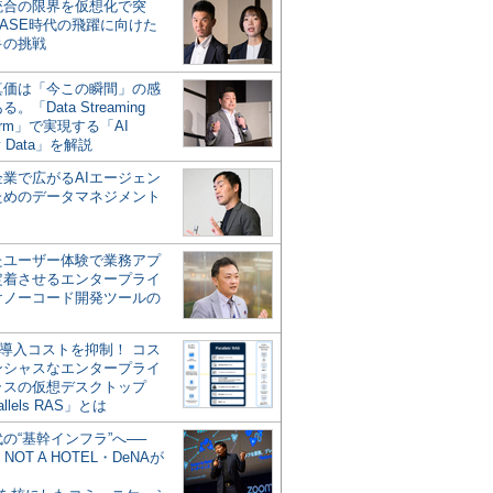
統合の限界を仮想化で突
ASE時代の飛躍に向けた
キの挑戦
の真価は「今この瞬間」の感
。「Data Streaming
form」で実現する「AI
y Data」を解説
企業で広がるAIエージェン
ためのデータマネジメント
？
たユーザー体験で業務アプ
定着させるエンタープライ
けノーコード開発ツールの
の導入コストを抑制！ コス
ンシャスなエンタープライ
ラスの仮想デスクトップ
allels RAS」とは
代の“基幹インフラ”へ──
NOT A HOTEL・DeNAが