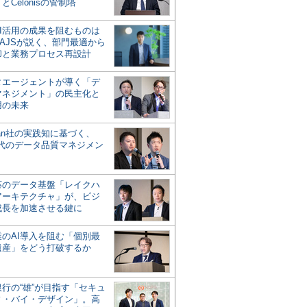
とCelonisの管制塔
AI活用の成果を阻むものは
AJSが説く、部門最適から
却と業務プロセス再設計
タエージェントが導く「デ
マネジメント」の民主化と
用の未来
san社の実践知に基づく、
時代のデータ品質マネジメン
対応のデータ基盤「レイクハ
アーキテクチャ」が、ビジ
成長を加速させる鍵に
業のAI導入を阻む「個別最
遺産」をどう打破するか
行の“雄”が目指す「セキュ
ィ・バイ・デザイン」。高