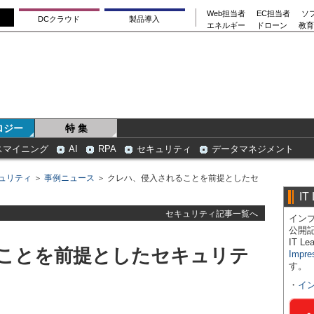
Web担当者
EC担当者
ソ
DCクラウド
製品導入
エネルギー
ドローン
教育
ロジー
特 集
スマイニング
AI
RPA
セキュリティ
データマネジメント
ュリティ
＞
事例ニュース
＞ クレハ、侵入されることを前提としたセ
IT
セキュリティ記事一覧へ
インプ
公開
IT 
ことを前提としたセキュリテ
Impre
す。
・
イ