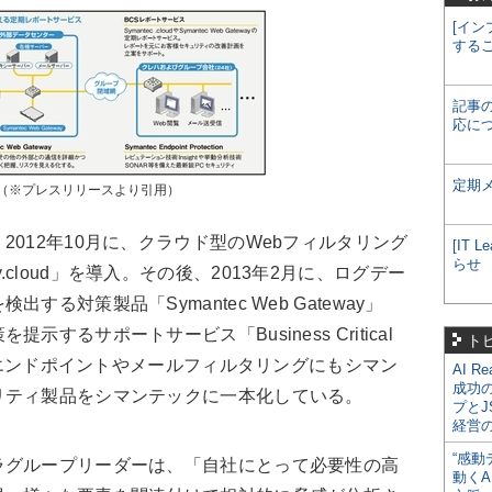
[イン
する
記事
応に
定期
（※プレスリリースより引用）
012年10月に、クラウド型のWebフィルタリング
[IT
らせ
rity.cloud」を導入。その後、2013年2月に、ログデー
る対策製品「Symantec Web Gateway」
するサポートサービス「Business Critical
ト
は、エンドポイントやメールフィルタリングにもシマン
AI R
成功
リティ製品をシマンテックに一本化している。
プとJ
経営
“感動
ラグループリーダーは、「自社にとって必要性の高
動くA