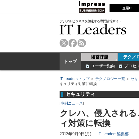
企業IT
デジタルビジネスを加速する専門情報サイト
経営課題
テクノ
トップ
ユーザー動向
プロセ
IT Leaders トップ
＞
テクノロジー一覧
＞
セキ
キュリティ対策に転換
セキュリティ
[
事例ニュース
]
クレハ、侵入される
ィ対策に転換
2013年9月9日(月)
IT Leaders編集部