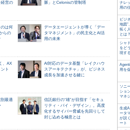
ン経営の
脈」とCelonisの管制塔
ナレ
用の仕
ビジ
地図
ものは何
データエージェントが導く「デー
拓く
からの
タマネジメント」の民主化とAI活
とは
計
用の未来
シャ
をどう
現す
く、AX
AI対応のデータ基盤「レイクハウ
Age
メント
スアーキテクチャ」が、ビジネス
用を
成長を加速させる鍵に
ソニ
ショ
マネ
個別最適
信託銀行の“雄”が目指す「セキュ
か
リティ・バイ・デザイン」。高度
生成
化するサイバー脅威を先回りして
ータ
封じ込める極意とは
が説く
ート