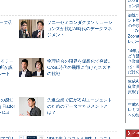
Zoo
ョン変
加速す
ント
データ活
ソニーセミコンダクタソリューシ
の全
ョンズが挑むAI時代のデータマネ
─「Z
ジメント
Zoomt
レポ
14
どう
するデー
物理統合の限界を仮想化で突破。
企業
化・
所が説
CASE時代の飛躍に向けたスズキ
だけの
ルート
の挑戦
生成A
従業
貢献す
」の感知
先進企業で広がるAIエージェント
生成
Platfor
のためのデータマネジメントと
レミ
Dat
は？
への
イ
務アプリ
VDIの導入コストを抑制！ コスト