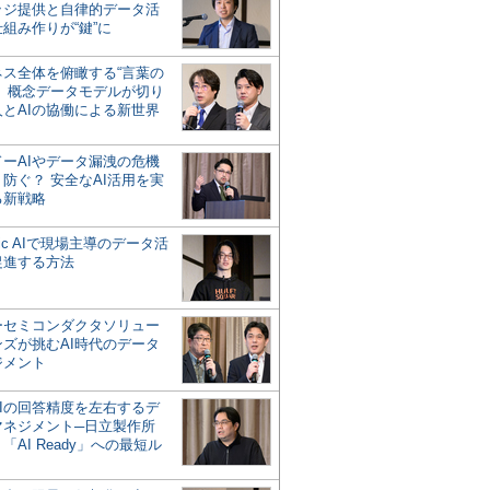
ッジ提供と自律的データ活
組み作りが“鍵”に
ネス全体を俯瞰する“言葉の
”、概念データモデルが切り
人とAIの協働による新世界
？
ドーAIやデータ漏洩の危機
防ぐ？ 安全なAI活用を実
る新戦略
ntic AIで現場主導のデータ活
促進する方法
ーセミコンダクタソリュー
ンズが挑むAI時代のデータ
ジメント
AIの回答精度を左右するデ
マネジメント─日立製作所
「AI Ready」への最短ル