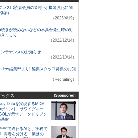
プレスID読者会員の皆様へ] 機能強化に関
ご案内
（2023/4/19）
の続きが読めないなどの不具合発生時の対
つきまして
（2022/12/14）
メンテナンスのお知らせ
（2022/10/14）
 Leaders編集部より] 編集スタッフ募集のお知
（Recruiting）
ピックス
[Sponsored]
eady Dataを実現するMDM
のポイント─サワイグルー
SOLが示すデータドリブン
の基盤
デモ”で終わるAIと、実務で
I─両者を分ける「業務の