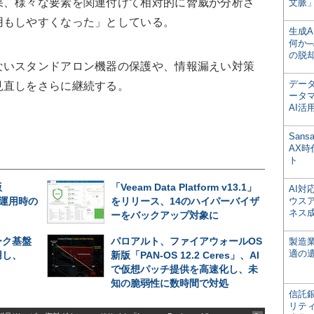
果、様々な要素を関連付けて相対的に脅威が分析さ
文脈」
用もしやすくなった」としている。
生成
何か─
の脱
ないスタンドアロン機器の保護や、情報漏えい対策
デー
見直しをさらに継続する。
ータ
AI活
San
AX
ト
版
「Veeam Data Platform v13.1」
AI
長期運用時の
をリリース、14のハイパーバイザ
ウス
ネス
ーをバックアップ対象に
ーク基盤
パロアルト、ファイアウォールOS
製造
適の
用し、
新版「PAN-OS 12.2 Ceres」、AI
で仮想パッチ提供を高速化し、未
知の脆弱性に数時間で対処
信託銀
リテ