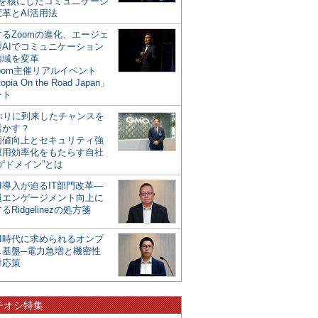
mを核にしたコミュニケーシ
革とAI活用法
るZoomの進化、エージェ
型AIでコミュニケーション
領域を変革
oom主催リアルイベント
opia On the Road Japan」
ート
年ぶりに到来したチャンスを
活かす？
価値向上とセキュリティ強
運用効率化をもたらす自社
“ドメイン”とは
I導入が迫るIT部門改革―
員エンゲージメント向上に
るRidgelinezの処方箋
AI時代に求められるオンプ
ス基盤─電力急増と機密性
対応策
チオシ特集