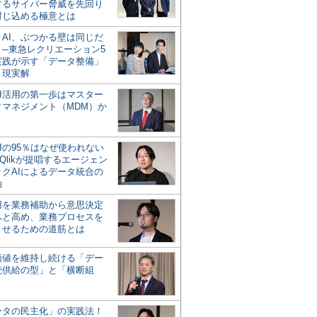
するサイバー脅威を先回り
封じ込める極意とは
とAI、ぶつかる壁は同じだ
」─東急レクリエーション5
実践が示す「データ整備」
う現実解
AI活用の第一歩はマスター
タマネジメント（MDM）か
Iの95％はなぜ使われない
Qlikが提唱するエージェン
ックAIによるデータ統合の
軸
活用を業務補助から意思決定
へと高め、業務プロセスを
させるための道筋とは
の価値を維持し続ける「デー
続供給の型」と「横断組
ータの民主化」の実践法！