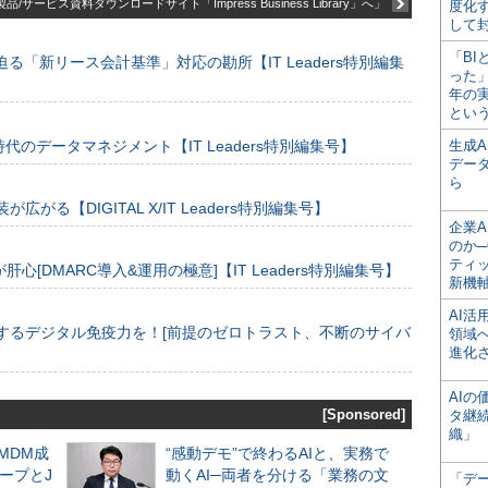
品/サービス資料ダウンロードサイト「Impress Business Library」へ」
度化
して
「BI
る「新リース会計基準」対応の勘所【IT Leaders特別編集
った
年の
とい
のデータマネジメント【IT Leaders特別編集号】
生成
デー
ら
装が広がる【DIGITAL X/IT Leaders特別編集号】
企業A
のか─
ティ
[DMARC導入&運用の極意]【IT Leaders特別編集号】
新機
AI
するデジタル免疫力を！[前提のゼロトラスト、不断のサイバ
領域
進化
AI
[Sponsored]
タ継
織」
るMDM成
“感動デモ”で終わるAIと、実務で
ープとJ
動くAI─両者を分ける「業務の文
「デ