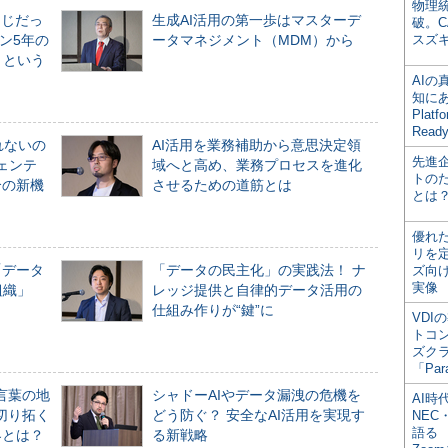
物理
同じだっ
生成AI活用の第一歩はマスターデ
破。C
ン5年の
ータマネジメント（MDM）から
スズ
」という
AI
知にある
Plat
Read
れないの
AI活用を業務補助から意思決定領
先進
ジェンテ
域へと高め、業務プロセスを進化
トの
合の新機
させるための道筋とは
とは
優れ
リを
「データ
「データの民主化」の実践法！ ナ
ズ向
実像
組織」
レッジ提供と自律的データ活用の
仕組み作りが“鍵”に
VDI
トコ
ズク
「Par
言葉の地
シャドーAIやデータ漏洩の危機を
AI時
切り拓く
どう防ぐ？ 安全なAI活用を実現す
NEC・
語る
界とは？
る新戦略