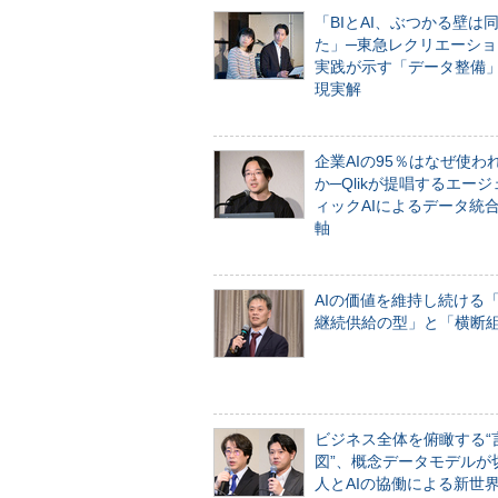
「BIとAI、ぶつかる壁は
た」─東急レクリエーショ
実践が示す「データ整備
現実解
企業AIの95％はなぜ使わ
か─Qlikが提唱するエー
ィックAIによるデータ統
軸
AIの価値を維持し続ける
継続供給の型」と「横断
ビジネス全体を俯瞰する“
図”、概念データモデルが
人とAIの協働による新世