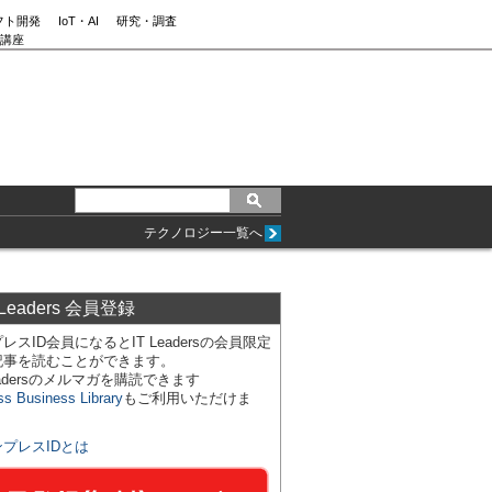
フト開発
IoT・AI
研究・調査
講座
テクノロジー一覧へ
 Leaders 会員登録
レスID会員になるとIT Leadersの会員限定
記事を読むことができます。
Leadersのメルマガを購読できます
ss Business Library
もご利用いただけま
ンプレスIDとは