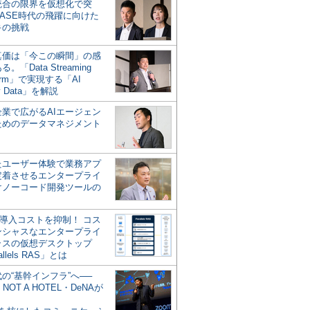
統合の限界を仮想化で突
ASE時代の飛躍に向けた
キの挑戦
の真価は「今この瞬間」の感
。「Data Streaming
form」で実現する「AI
y Data」を解説
企業で広がるAIエージェン
ためのデータマネジメント
？
たユーザー体験で業務アプ
定着させるエンタープライ
けノーコード開発ツールの
の導入コストを抑制！ コス
ンシャスなエンタープライ
ラスの仮想デスクトップ
allels RAS」とは
代の“基幹インフラ”へ──
NOT A HOTEL・DeNAが