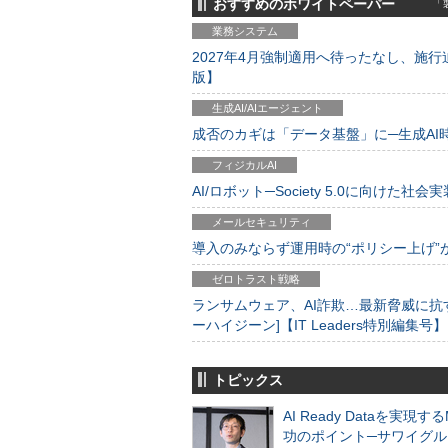
おすすめのホワイトペーパー
「製
業務システム
2027年4月強制適用へ待ったなし、施行迫
版】
生成AI/AIエージェント
成否のカギは「データ基盤」に─生成AI時代
フィジカルAI
AI/ロボット─Society 5.0に向けた社会実
メールセキュリティ
導入のみならず運用時の“ポリシー上げ”が肝心
ゼロトラスト戦略
ランサムウェア、AI詐欺…最新脅威に抗
ーハイジーン]【IT Leaders特別編集号】
トピックス
AI Ready Dataを実現す
功のポイント─サワイグル