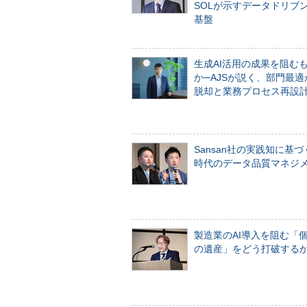
SOLが示すデータドリブ
基盤
生成AI活用の成果を阻む
か─AJSが説く、部門最適
脱却と業務プロセス再設
Sansan社の実践知に基づ
時代のデータ品質マネジ
製造業のAI導入を阻む「
の遺産」をどう打破する