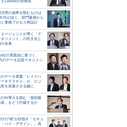
とCelonisの管制塔
AI活用の成果を阻むものは
AJSが説く、部門最適から
却と業務プロセス再設計
タエージェントが導く「デ
マネジメント」の民主化と
用の未来
san社の実践知に基づく、
時代のデータ品質マネジメン
対応のデータ基盤「レイクハ
アーキテクチャ」が、ビジ
成長を加速させる鍵に
業のAI導入を阻む「個別最
遺産」をどう打破するか
行の“雄”が目指す「セキュ
ィ・バイ・デザイン」。高