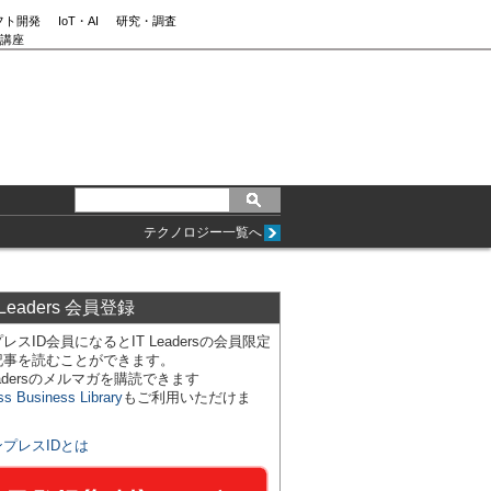
フト開発
IoT・AI
研究・調査
講座
テクノロジー一覧へ
 Leaders 会員登録
レスID会員になるとIT Leadersの会員限定
記事を読むことができます。
Leadersのメルマガを購読できます
ss Business Library
もご利用いただけま
ンプレスIDとは