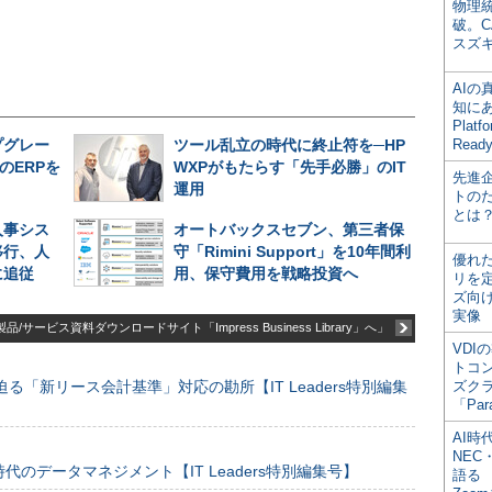
物理
破。C
スズ
AI
知にある
Plat
プグレー
ツール乱立の時代に終止符を─HP
Read
のERPを
WXPがもたらす「先手必勝」のIT
先進
運用
トの
とは
人事シス
オートバックスセブン、第三者保
移行、人
守「Rimini Support」を10年間利
優れ
に追従
用、保守費用を戦略投資へ
リを
ズ向
実像
品/サービス資料ダウンロードサイト「Impress Business Library」へ」
VDI
トコ
る「新リース会計基準」対応の勘所【IT Leaders特別編集
ズク
「Par
AI時
NEC・
のデータマネジメント【IT Leaders特別編集号】
語る