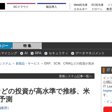
Web担当者
EC担当者
ソ
DCクラウド
製品導入
エネルギー
ドローン
教育
ロジー
特 集
スマイニング
AI
RPA
セキュリティ
データマネジメント
システム
＞
新製品・サービス
＞ ERP、SCM、CRMなどの投資が高水
IT
業務システム記事一覧へ
インプ
公開
IT 
Mなどの投資が高水準で推移、米
Impre
す。
の予測
・
イ
s編集部）