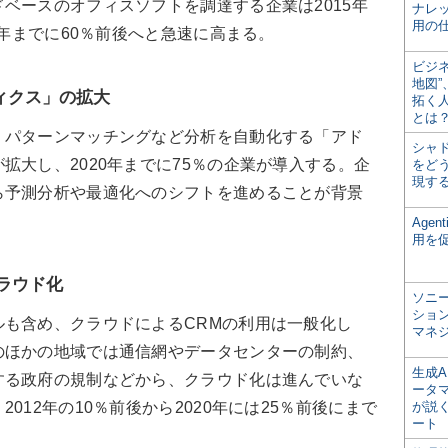
ースのオフィスソフトを調達する企業は2015年
ナレ
用の仕
0年までに60％前後へと急速に高まる。
ビジ
地図
ィクス」の拡大
拓く
とは
パターンマッチングなど分析を自動化する「アド
シャ
拡大し、2020年までに75％の企業が導入する。企
をどう
現す
ら予測分析や最適化へのシフトを進めることが背景
Age
用を
ラウド化
ソニ
ショ
も含め、クラウドによるCRMの利用は一般化し
マネ
のほかの地域では通信網やデータセンターの制約、
生成
する政府の規制などから、クラウド化は進んでいな
ータ
012年の10％前後から2020年には25％前後にまで
が説く
ート