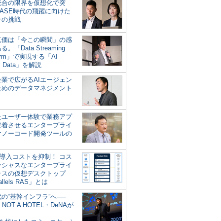
統合の限界を仮想化で突
ASE時代の飛躍に向けた
キの挑戦
の真価は「今この瞬間」の感
。「Data Streaming
form」で実現する「AI
y Data」を解説
企業で広がるAIエージェン
ためのデータマネジメント
？
たユーザー体験で業務アプ
定着させるエンタープライ
けノーコード開発ツールの
の導入コストを抑制！ コス
ンシャスなエンタープライ
ラスの仮想デスクトップ
allels RAS」とは
代の“基幹インフラ”へ──
NOT A HOTEL・DeNAが