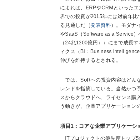
によれば、ERPやCRMといった
界での投資が2015年には対前年比で
る見通しだ（
発表資料
）。モダナ
やSaaS（Software as a Se
（24兆1200億円））にまで成
ィクス（BI：Business Inte
伸びを維持するとされる。
では、SoRへの投資内容はどんなも
レンドを指摘している。当然かつ
スからクラウドへ、ライセンス購
う動きが、企業アプリケーション
項目1：コアな企業アプリケーシ
ITプロジェクトの優先度トップ5