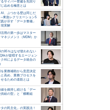
するサイバー脅威を先回り
封じ込める極意とは
とAI、ぶつかる壁は同じだ
」─東急レクリエーション5
実践が示す「データ整備」
う現実解
AI活用の第一歩はマスター
タマネジメント（MDM）か
Iの95％はなぜ使われない
Qlikが提唱するエージェン
ックAIによるデータ統合の
軸
活用を業務補助から意思決定
へと高め、業務プロセスを
させるための道筋とは
の価値を維持し続ける「デー
続供給の型」と「横断組
ータの民主化」の実践法！