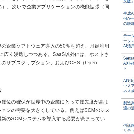
文脈」
％）。次いで企業アプリケーションの機能拡張（同
生成
何か─
の脱
デー
ータ
の企業ソフトウェア導入の50％を超え、月額利用
AI活
業に広く浸透しつつある。SaaS以外には、ホストさ
San
のサブスクリプション、およびOSS（Open
AX
ト
AI
ウス
り
ネス
優位の確保が世界中の企業にとって優先度が高ま
製造
適の
ョンの需要を大きくしている。例えばSCMのシス
新のSCMシステムを導入する必要が高まってい
信託銀
リテ