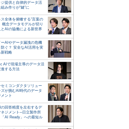
ッジ提供と自律的データ活
組み作りが“鍵”に
ネス全体を俯瞰する“言葉の
”、概念データモデルが切り
人とAIの協働による新世界
？
ドーAIやデータ漏洩の危機
防ぐ？ 安全なAI活用を実
る新戦略
ntic AIで現場主導のデータ活
促進する方法
ーセミコンダクタソリュー
ンズが挑むAI時代のデータ
ジメント
AIの回答精度を左右するデ
マネジメント─日立製作所
「AI Ready」への最短ル