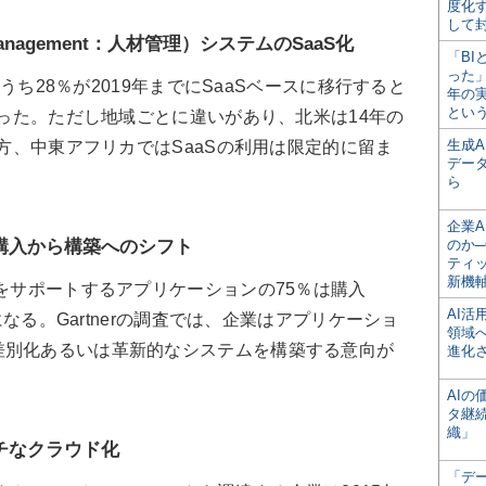
度化
して
 Management：人材管理）システムのSaaS化
「BI
った
のうち28％が2019年までにSaaSベースに移行すると
年の
とい
だった。ただし地域ごとに違いがあり、北米は14年の
生成
一方、中東アフリカではSaaSの利用は限定的に留ま
デー
ら
企業A
購入から構築へのシフト
のか─
ティ
新機
スをサポートするアプリケーションの75％は購入
AI
）になる。Gartnerの調査では、企業はアプリケーショ
領域
差別化あるいは革新的なシステムを構築する意向が
進化
AI
タ継
織」
チなクラウド化
「デ