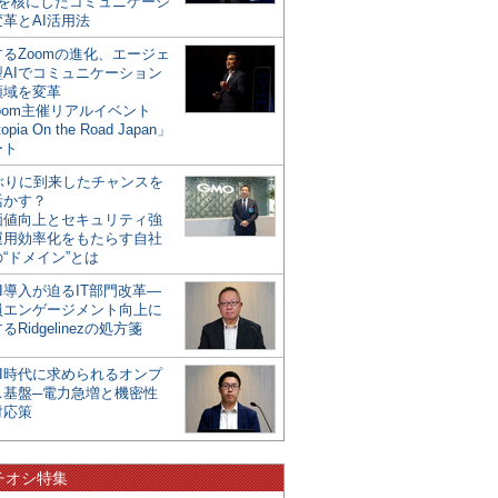
mを核にしたコミュニケーシ
革とAI活用法
るZoomの進化、エージェ
型AIでコミュニケーション
領域を変革
oom主催リアルイベント
opia On the Road Japan」
ート
年ぶりに到来したチャンスを
活かす？
価値向上とセキュリティ強
運用効率化をもたらす自社
“ドメイン”とは
I導入が迫るIT部門改革―
員エンゲージメント向上に
るRidgelinezの処方箋
AI時代に求められるオンプ
ス基盤─電力急増と機密性
対応策
チオシ特集