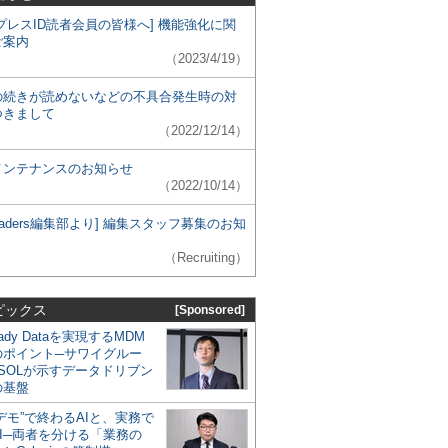
プレスID読者会員の皆様へ] 機能強化に関
ご案内
（2023/4/19）
の続きが読めないなどの不具合発生時の対
つきまして
（2022/12/14）
メンテナンスのお知らせ
（2022/10/14）
 Leaders編集部より] 編集スタッフ募集のお知
（Recruiting）
ピックス
[Sponsored]
eady Dataを実現するMDM
のポイント─サワイグルー
SOLが示すデータドリブン
の基盤
デモ”で終わるAIと、実務で
I─両者を分ける「業務の