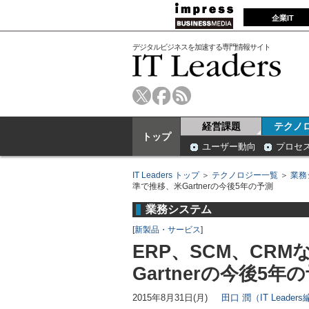
企業IT
デジタルビジネスを加速する専門情報サイト
経営課題
テクノ
トップ
ユーザー動向
プロセ
IT Leaders トップ
＞
テクノロジー一覧
＞
業務
準で推移、米Gartnerの今後5年の予測
業務システム
[
新製品・サービス
]
ERP、SCM、CR
Gartnerの今後5年
2015年8月31日(月)
田口 潤（IT Leader