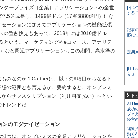
エンタープライズ（企業）アプリケーションへの全世
[イン
する
7.5％成長し、1499億ドル（17兆3880億円）にな
イゼーションに加えてアプリケーションの機能拡張
記事
rvice）への置き換えもあって、2019年には2010億ドル
応に
長するという。マーケティングやeコマース、アナリテ
lligence）など周辺アプリケーションもこの期間、高水準の
定期
[IT
らせ
のなのか？Gartnerは、以下の8項目からなるト
予想の範囲とも言えるが、要約すると、オンプレミ
ト
入からサブスクリプション（利用料支払い）へとい
AI R
のトレンドだ。
成功
プとJ
経営
ョンのモダナイゼーション
“感動
動くA
の1つは、オンプレミスの企業アプリケーションを