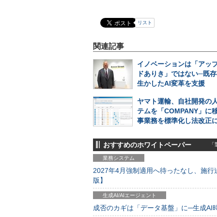
リスト
関連記事
イノベーションは「アッ
ドありき」ではない─既存
生かしたAI変革を支援
ヤマト運輸、自社開発の
テムを「COMPANY」に
事業務を標準化し法改正
おすすめのホワイトペーパー
「製
業務システム
2027年4月強制適用へ待ったなし、施行迫
版】
生成AI/AIエージェント
成否のカギは「データ基盤」に─生成AI時代