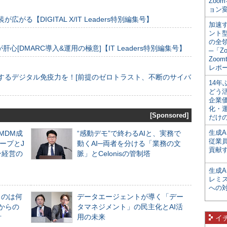
Zoo
ョン変
装が広がる【DIGITAL X/IT Leaders特別編集号】
加速す
ント
の全
[DMARC導入&運用の極意]【IT Leaders特別編集号】
─「Z
Zoomt
レポ
するデジタル免疫力を！[前提のゼロトラスト、不断のサイバ
14
どう
企業
化・
[Sponsored]
だけの
生成A
るMDM成
“感動デモ”で終わるAIと、実務で
従業
ープとJ
動くAI─両者を分ける「業務の文
貢献す
ン経営の
脈」とCelonisの管制塔
生成
レミ
への
ものは何
データエージェントが導く「デー
からの
タマネジメント」の民主化とAI活
計
用の未来
イ