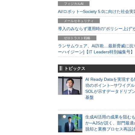
フィジカルAI
AI/ロボット─Society 5.0に向けた社会実
メールセキュリティ
導入のみならず運用時の“ポリシー上げ”が肝心
ゼロトラスト戦略
ランサムウェア、AI詐欺…最新脅威に抗
ーハイジーン]【IT Leaders特別編集号】
トピックス
AI Ready Dataを実現す
功のポイント─サワイグル
SOLが示すデータドリブ
基盤
生成AI活用の成果を阻む
か─AJSが説く、部門最適
脱却と業務プロセス再設