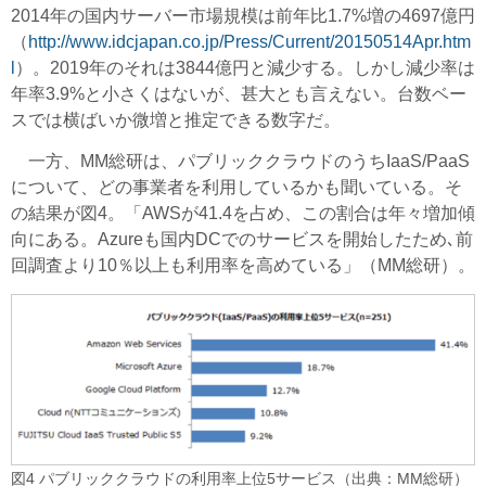
2014年の国内サーバー市場規模は前年比1.7%増の4697億円
（
http://www.idcjapan.co.jp/Press/Current/20150514Apr.htm
l
）。2019年のそれは3844億円と減少する。しかし減少率は
年率3.9%と小さくはないが、甚大とも言えない。台数ベー
スでは横ばいか微増と推定できる数字だ。
一方、MM総研は、パブリッククラウドのうちIaaS/PaaS
について、どの事業者を利用しているかも聞いている。そ
の結果が図4。「AWSが41.4を占め、この割合は年々増加傾
向にある。Azureも国内DCでのサービスを開始したため､前
回調査より10％以上も利用率を高めている」（MM総研）。
図4 パブリッククラウドの利用率上位5サービス（出典：MM総研）