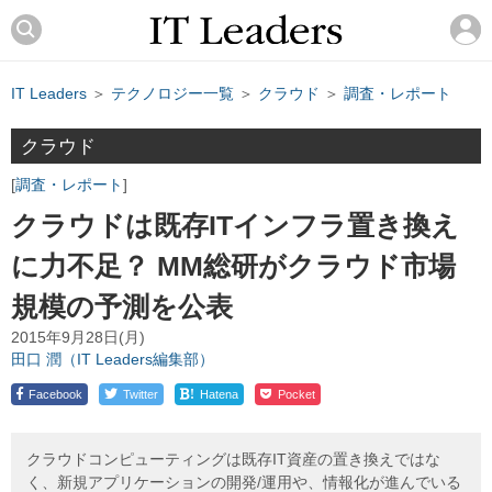
IT Leaders
＞
テクノロジー一覧
＞
クラウド
＞
調査・レポート
クラウド
調査・レポート
クラウドは既存ITインフラ置き換え
に力不足？ MM総研がクラウド市場
規模の予測を公表
2015年9月28日(月)
田口 潤（IT Leaders編集部）
!
Facebook
Twitter
Hatena
Pocket
クラウドコンピューティングは既存IT資産の置き換えではな
く、新規アプリケーションの開発/運用や、情報化が進んでいる