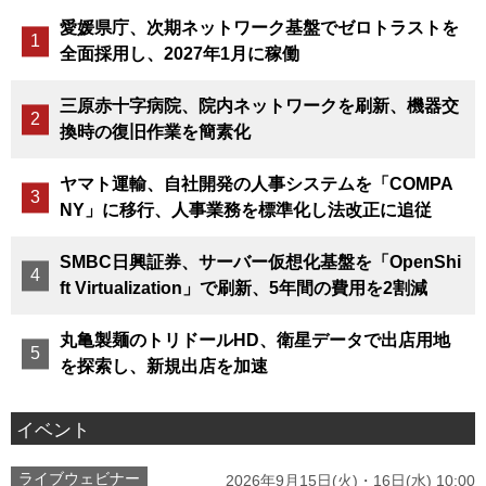
愛媛県庁、次期ネットワーク基盤でゼロトラストを
全面採用し、2027年1月に稼働
三原赤十字病院、院内ネットワークを刷新、機器交
換時の復旧作業を簡素化
ヤマト運輸、自社開発の人事システムを「COMPA
NY」に移行、人事業務を標準化し法改正に追従
SMBC日興証券、サーバー仮想化基盤を「OpenShi
ft Virtualization」で刷新、5年間の費用を2割減
丸亀製麺のトリドールHD、衛星データで出店用地
を探索し、新規出店を加速
イベント
ライブウェビナー
2026年9月15日(火)・16日(水) 10:00