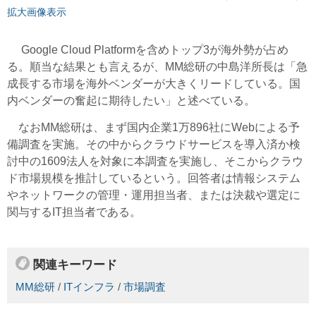
拡大画像表示
Google Cloud Platformを含めトップ3が海外勢が占め
る。順当な結果とも言えるが、MM総研の中島洋所長は「急
成長する市場を海外ベンダーが大きくリードしている。国
内ベンダーの奮起に期待したい」と述べている。
なおMM総研は、まず国内企業1万896社にWebによる予
備調査を実施。その中からクラウドサービスを導入済か検
討中の1609法人を対象に本調査を実施し、そこからクラウ
ド市場規模を推計しているという。回答者は情報システム
やネットワークの管理・運用担当者、または決裁や選定に
関与するIT担当者である。
関連キーワード
MM総研
/
ITインフラ
/
市場調査