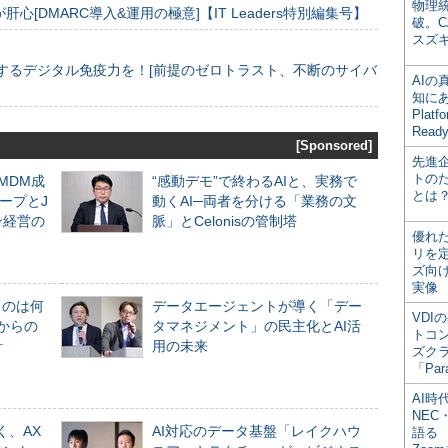
物理
[DMARC導入&運用の極意]【IT Leaders特別編集号】
破。C
スズ
するデジタル免疫力を！[前提のゼロトラスト、不断のサイバ
AI
知にある
Plat
Read
[Sponsored]
先進
トの
るMDM成
“感動デモ”で終わるAIと、実務で
とは
ープとJ
動くAI─両者を分ける「業務の文
ン経営の
脈」とCelonisの管制塔
優れ
リを
ズ向
実像
ものは何
データエージェントが導く「デー
VDI
からの
タマネジメント」の民主化とAI活
トコ
計
用の未来
ズク
「Par
AI時
NEC・
く、AX
AI対応のデータ基盤「レイクハウ
語る