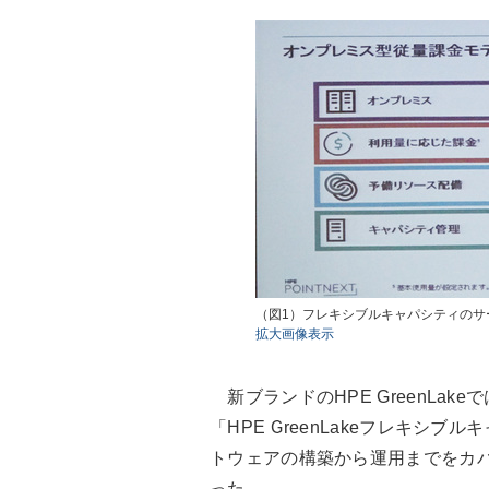
（図1）フレキシブルキャパシティのサ
拡大画像表示
新ブランドのHPE GreenLak
「HPE GreenLakeフレキシ
トウェアの構築から運用までをカバー
った。