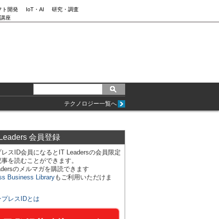
フト開発
IoT・AI
研究・調査
講座
テクノロジー一覧へ
 Leaders 会員登録
レスID会員になるとIT Leadersの会員限定
記事を読むことができます。
Leadersのメルマガを購読できます
ss Business Library
もご利用いただけま
ンプレスIDとは