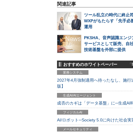
関連記事
ツール乱立の時代に終止符
WXPがもたらす「先手必勝
運用
PKSHA、音声認識エンジン
サービスとして販売、自
技術基盤を外部に提供
おすすめのホワイトペーパー
「製
業務システム
2027年4月強制適用へ待ったなし、施行迫
版】
生成AI/AIエージェント
成否のカギは「データ基盤」に─生成AI時代
フィジカルAI
AI/ロボット─Society 5.0に向けた社会実
メールセキュリティ