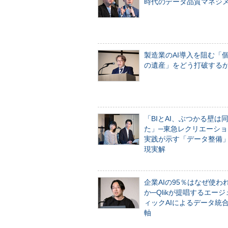
時代のデータ品質マネジ
製造業のAI導入を阻む「
の遺産」をどう打破する
「BIとAI、ぶつかる壁は
た」─東急レクリエーショ
実践が示す「データ整備
現実解
企業AIの95％はなぜ使わ
か─Qlikが提唱するエー
ィックAIによるデータ統
軸