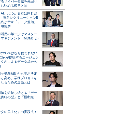
するサイバー脅威を先回り
封じ込める極意とは
とAI、ぶつかる壁は同じだ
」─東急レクリエーション5
実践が示す「データ整備」
う現実解
AI活用の第一歩はマスター
タマネジメント（MDM）か
Iの95％はなぜ使われない
Qlikが提唱するエージェン
ックAIによるデータ統合の
軸
活用を業務補助から意思決定
へと高め、業務プロセスを
させるための道筋とは
の価値を維持し続ける「デー
続供給の型」と「横断組
ータの民主化」の実践法！