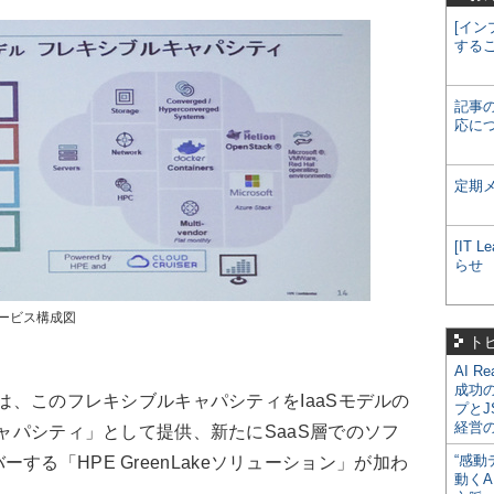
[イン
する
記事
応に
定期
[IT
らせ
ービス構成図
ト
AI R
成功
eでは、このフレキシブルキャパシティをIaaSモデルの
プとJ
経営
ブルキャパシティ」として提供、新たにSaaS層でのソフ
“感動
する「HPE GreenLakeソリューション」が加わ
動くA