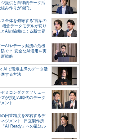
ッジ提供と自律的データ活
組み作りが“鍵”に
ネス全体を俯瞰する“言葉の
”、概念データモデルが切り
人とAIの協働による新世界
？
ドーAIやデータ漏洩の危機
防ぐ？ 安全なAI活用を実
る新戦略
ntic AIで現場主導のデータ活
促進する方法
ーセミコンダクタソリュー
ンズが挑むAI時代のデータ
ジメント
AIの回答精度を左右するデ
マネジメント─日立製作所
「AI Ready」への最短ル