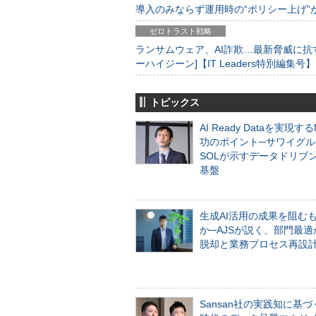
導入のみならず運用時の“ポリシー上げ”が肝心
ゼロトラスト戦略
ランサムウェア、AI詐欺…最新脅威に抗
ーハイジーン]【IT Leaders特別編集号】
トピックス
AI Ready Dataを実現す
功のポイント─サワイグル
SOLが示すデータドリブ
基盤
生成AI活用の成果を阻む
か─AJSが説く、部門最適
脱却と業務プロセス再設
Sansan社の実践知に基づ