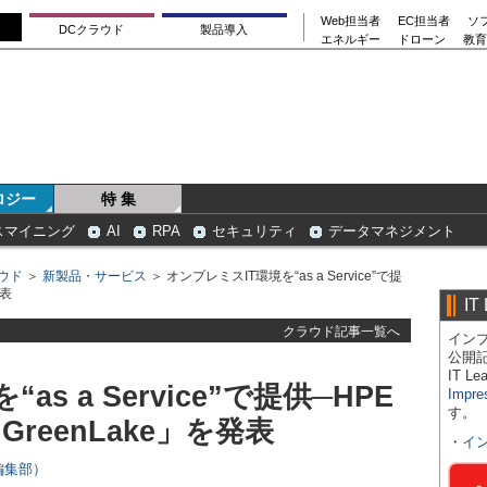
Web担当者
EC担当者
ソ
DCクラウド
製品導入
エネルギー
ドローン
教育
ロジー
特 集
スマイニング
AI
RPA
セキュリティ
データマネジメント
ウド
＞
新製品・サービス
＞ オンプレミスIT環境を“as a Service”で提
発表
IT
クラウド記事一覧へ
インプ
公開
IT 
s a Service”で提供─HPE
Impre
す。
reenLake」を発表
・
イ
s編集部）