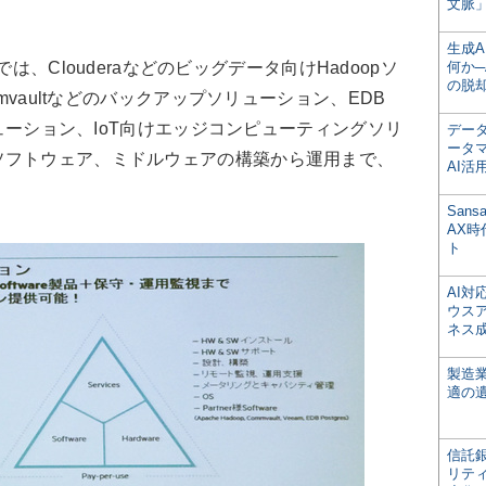
文脈」
生成
では、Clouderaなどのビッグデータ向けHadoopソ
何か─
の脱
mmvaultなどのバックアップソリューション、EDB
ソリューション、IoT向けエッジコンピューティングソリ
デー
ータ
ソフトウェア、ミドルウェアの構築から運用まで、
AI活
San
AX
ト
AI
ウス
ネス
製造
適の
信託銀
リテ