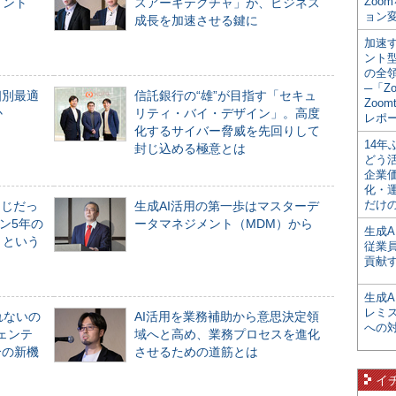
Zoo
メント
スアーキテクチャ」が、ビジネス
ョン変
成長を加速させる鍵に
加速す
ント
の全
─「Z
個別最適
信託銀行の“雄”が目指す「セキュ
Zoomt
か
リティ・バイ・デザイン」。高度
レポ
化するサイバー脅威を先回りして
14
封じ込める極意とは
どう
企業
化・
だけの
同じだっ
生成AI活用の第一歩はマスターデ
ン5年の
ータマネジメント（MDM）から
生成A
」という
従業
貢献す
生成
レミ
れないの
AI活用を業務補助から意思決定領
への
ジェンテ
域へと高め、業務プロセスを進化
合の新機
させるための道筋とは
イ