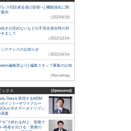
プレスID読者会員の皆様へ] 機能強化に関
ご案内
（2023/4/19）
の続きが読めないなどの不具合発生時の対
つきまして
（2022/12/14）
メンテナンスのお知らせ
（2022/10/14）
 Leaders編集部より] 編集スタッフ募集のお知
（Recruiting）
ピックス
[Sponsored]
eady Dataを実現するMDM
のポイント─サワイグルー
SOLが示すデータドリブン
の基盤
デモ”で終わるAIと、実務で
I─両者を分ける「業務の