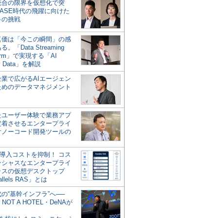
統合の限界を仮想化で突
ASE時代の飛躍に向けた
キの挑戦
の真価は「今この瞬間」の感
。「Data Streaming
form」で実現する「AI
y Data」を解説
企業で広がるAIエージェン
ためのデータマネジメント
？
たユーザー体験で業務アプ
定着させるエンタープライ
けノーコード開発ツールの
の導入コストを抑制！ コス
ンシャスなエンタープライ
ラスの仮想デスクトップ
allels RAS」とは
代の“基幹インフラ”へ──
NOT A HOTEL・DeNAが