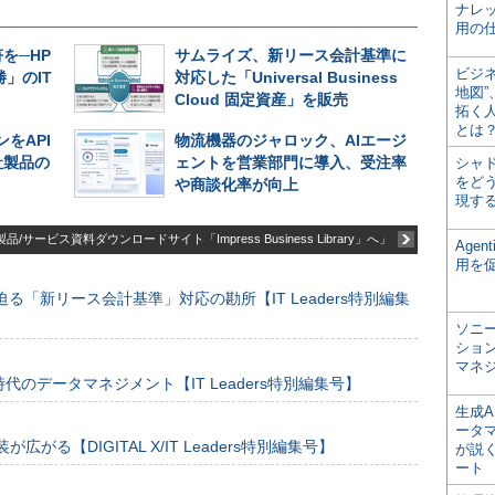
ナレ
用の仕
を─HP
サムライズ、新リース会計基準に
ビジ
」のIT
対応した「Universal Business
地図
Cloud 固定資産」を販売
拓く
とは
をAPI
物流機器のジャロック、AIエージ
社製品の
ェントを営業部門に導入、受注率
シャ
をどう
や商談化率が向上
現す
品/サービス資料ダウンロードサイト「Impress Business Library」へ」
Age
用を
る「新リース会計基準」対応の勘所【IT Leaders特別編集
ソニ
ショ
マネ
のデータマネジメント【IT Leaders特別編集号】
生成
ータ
装が広がる【DIGITAL X/IT Leaders特別編集号】
が説く
ート