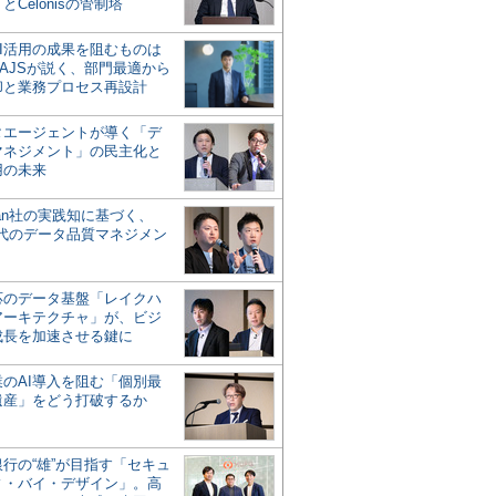
とCelonisの管制塔
AI活用の成果を阻むものは
AJSが説く、部門最適から
却と業務プロセス再設計
タエージェントが導く「デ
マネジメント」の民主化と
用の未来
san社の実践知に基づく、
時代のデータ品質マネジメン
対応のデータ基盤「レイクハ
アーキテクチャ」が、ビジ
成長を加速させる鍵に
業のAI導入を阻む「個別最
遺産」をどう打破するか
行の“雄”が目指す「セキュ
ィ・バイ・デザイン」。高