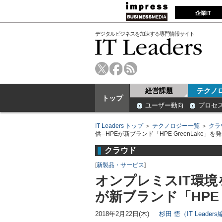
企業IT
デジタルビジネスを加速する専門情報サイト
経営課題
テクノ
トップ
ユーザー動向
プロセ
IT Leaders トップ
＞
テクノロジー一覧
＞
クラ
供─HPEが新ブランド「HPE GreenLake」を
クラウド
[
新製品・サービス
]
オンプレミスIT環境を“a
が新ブランド「HPE G
2018年2月22日(木)
杉田 悟（IT Leader