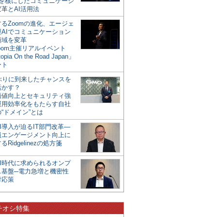
mを核にしたコミュニケーシ
革とAI活用法
るZoomの進化、エージェ
型AIでコミュニケーション
領域を変革
oom主催リアルイベント
opia On the Road Japan」
ート
年ぶりに到来したチャンスを
活かす？
価値向上とセキュリティ強
運用効率化をもたらす自社
“ドメイン”とは
I導入が迫るIT部門改革―
員エンゲージメント向上に
るRidgelinezの処方箋
AI時代に求められるオンプ
ス基盤─電力急増と機密性
対応策
チオシ特集