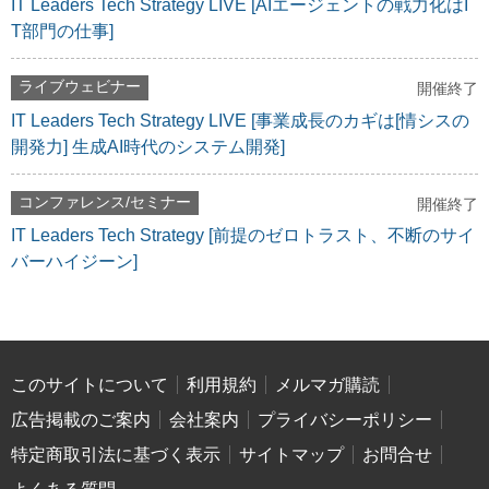
IT Leaders Tech Strategy LIVE [AIエージェントの戦力化はI
T部門の仕事]
ライブウェビナー
開催終了
IT Leaders Tech Strategy LIVE [事業成長のカギは[情シスの
開発力] 生成AI時代のシステム開発]
コンファレンス/セミナー
開催終了
IT Leaders Tech Strategy [前提のゼロトラスト、不断のサイ
バーハイジーン]
このサイトについて
利用規約
メルマガ購読
広告掲載のご案内
会社案内
プライバシーポリシー
特定商取引法に基づく表示
サイトマップ
お問合せ